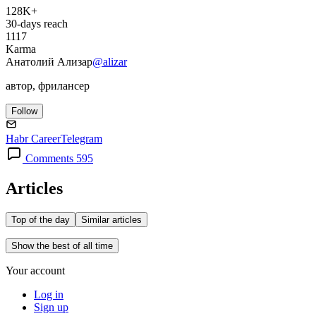
128K+
30-days reach
1117
Karma
Анатолий Ализар
@alizar
автор, фрилансер
Follow
Habr Career
Telegram
Comments 595
Articles
Top of the day
Similar articles
Show the best of all time
Your account
Log in
Sign up