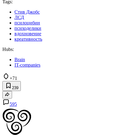
Tags:
Стив Джобс
ЛСД
псилоцибин
психоделики
вдохновение
креативность
Hubs:
Brain
IT-companies
+71
239
595