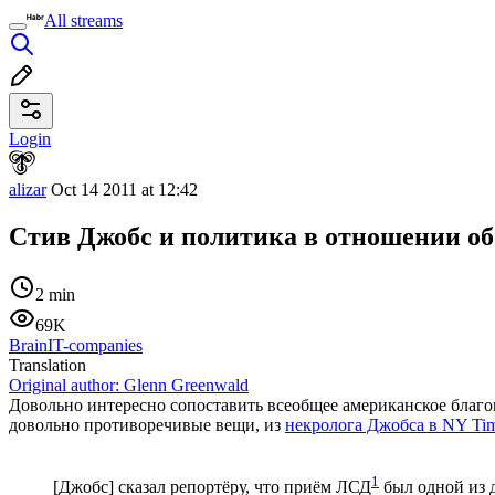
All streams
Login
alizar
Oct 14 2011 at 12:42
Стив Джобс и политика в отношении об
2 min
69K
Brain
IT-companies
Translation
Original author:
Glenn Greenwald
Довольно интересно сопоставить всеобщее американское благ
довольно противоречивые вещи, из
некролога Джобса в NY Ti
1
[Джобс] сказал репортёру, что приём ЛСД
был одной из д