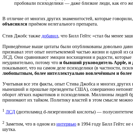
пробовали психоделики — даже близкие люди, как его же
В отличие от многих других знаменитостей, которые говорили,
объяснялся
приёмом нелегального препарата.
Стив Джобс также
добавил
, что Билл Гейтс «стал бы менее з
Приведённые выше цитаты были опубликованы довольно давно, 
признавал этот опыт неотъемлемой частью жизни и одной из с
ЛСД. Они сравнивают эмоции восхищения и радости, которые
неудивительно, потому что
и бывший руководитель Apple, и 
показывают, что на самом деле психоделики (в частности, пси
любопытным, более интеллектуально вовлечённым и боле
Учитывая все эти факты, опыт Стива Джобса и многих других
нынешний и прошлые президенты США), совершенно непонятным
оборот лёгких наркотиков и психоделиков. Миллионы людей бро
принимают их тайком. Политику властей в этом смысле можно 
1
ЛСД
(диэтиламид d-лизергиновой кислоты) — полусинтетичес
2
Заметим, что в одном из
интервью
в 1994 году Билл Гейтс не 
шутка.