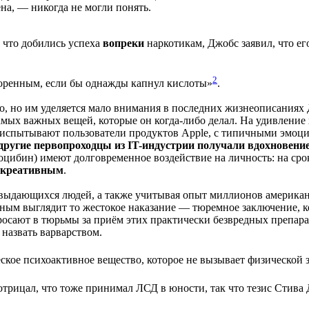
на, — никогда не могли понять.
 что добились успеха
вопреки
наркотикам, Джобс заявил, что е
2
ашоренным, если бы однажды капнул кислоты»
.
но им уделяется мало внимания в последних жизнеописаниях Дж
амых важных вещей, которые он когда-либо делал. На удивление
 испытывают пользователи продуктов Apple, с типичными эмоц
другие первопроходцы из IT-индустрии получали вдохновени
лоцибин) имеют долговременное воздействие на личность: на сро
е креативным
.
 выдающихся людей, а также учитывая опыт миллионов американ
 выглядит то жестокое наказание — тюремное заключение, кот
сают в тюрьмы за приём этих практически безвредных препарато
назвать варварством.
кое психоактивное вещество, которое не вызывает физической з
отрицал, что тоже принимал ЛСД в юности, так что тезис Стива 