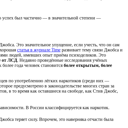
го успех был частично — в значительной степени —
обса. Это значительное упущение, если учесть, что он сам
 хорошая
статья в журнале Time
развивает тему связи Джобса и
иями людей, имевших опыт приёма психоделиков. Это
е от ЛСД
. Недавно проведённые исследования учёных
к более года человек становится
более открытым, более
цев по употреблению лёгких наркотиков (среди них —
орое предусмотрено в законодательстве многих стран за
в, в то время как оставшиеся на свободе, как Стив Джобс,
ависимости. В России классифицируется как наркотик.
Джобса теряет силу. Впрочем, это наверняка отчасти была