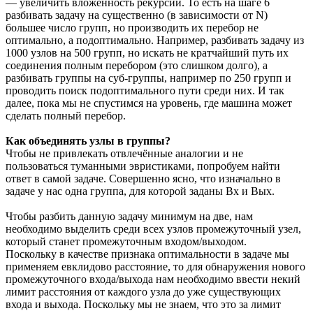
— увеличить вложенность рекурсии. То есть на шаге 6
разбивать задачу на существенно (в зависимости от N)
большее число групп, но производить их перебор не
оптимально, а подоптимально. Например, разбивать задачу из
1000 узлов на 500 групп, но искать не кратчайший путь их
соединения полным перебором (это слишком долго), а
разбивать группы на суб-группы, например по 250 групп и
проводить поиск подоптимального пути среди них. И так
далее, пока мы не спустимся на уровень, где машина может
сделать полный перебор.
Как объединять узлы в группы?
Чтобы не привлекать отвлечённые аналогии и не
пользоваться туманными эвристиками, попробуем найти
ответ в самой задаче. Совершенно ясно, что изначально в
задаче у нас одна группа, для которой заданы Вх и Вых.
Чтобы разбить данную задачу минимум на две, нам
необходимо выделить среди всех узлов промежуточный узел,
который станет промежуточным входом/выходом.
Поскольку в качестве признака оптимальности в задаче мы
применяем евклидово расстояние, то для обнаружения нового
промежуточного входа/выхода нам необходимо ввести некий
лимит расстояния от каждого узла до уже существующих
входа и выхода. Поскольку мы не знаем, что это за лимит