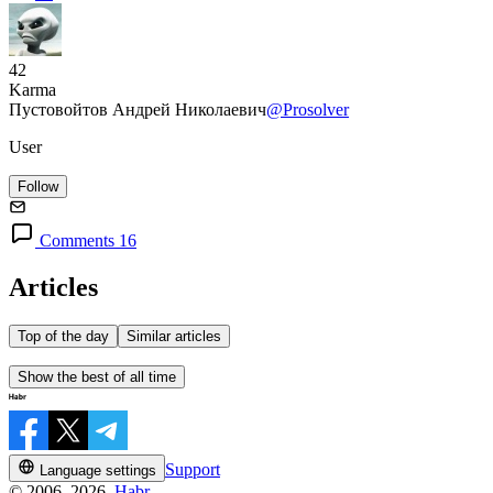
42
Karma
Пустовойтов Андрей Николаевич
@Prosolver
User
Follow
Comments 16
Articles
Top of the day
Similar articles
Show the best of all time
Support
Language settings
© 2006–2026,
Habr