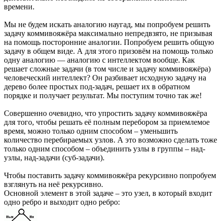
времени.
Мы не будем искать аналогию наугад, мы попробуем решить
задачу коммивояжёра максимально непредвзято, не призывая
на помощь посторонние аналогии. Попробуем решить общую
задачу в общем виде. А для этого призовём на помощь только
одну аналогию — аналогию с интеллектом вообще. Как
решает сложные задачи (в том числе и задачу коммивояжёра)
человеческий интеллект? Он разбивает исходную задачу на
дерево более простых под-задач, решает их в обратном
порядке и получает результат. Мы поступим точно так же!
Совершенно очевидно, что упростить задачу коммивояжёра
для того, чтобы решать её полным перебором за приемлемое
время, можно только одним способом – уменьшить
количество перебираемых узлов. А это возможно сделать тоже
только одним способом – объединить узлы в группы – над-
узлы, над-задачи (суб-задачи).
Чтобы поставить задачу коммивояжёра рекурсивно попробуем
взглянуть на неё рекурсивно.
Основной элемент в этой задаче – это узел, в который входит
одно ребро и выходит одно ребро: