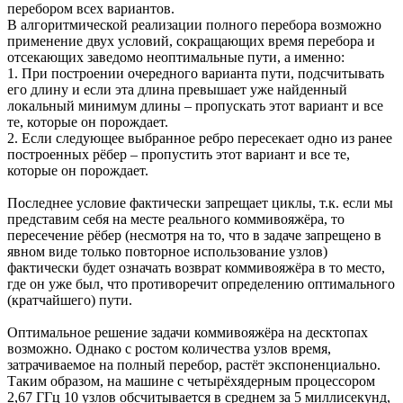
перебором всех вариантов.
В алгоритмической реализации полного перебора возможно
применение двух условий, сокращающих время перебора и
отсекающих заведомо неоптимальные пути, а именно:
1. При построении очередного варианта пути, подсчитывать
его длину и если эта длина превышает уже найденный
локальный минимум длины – пропускать этот вариант и все
те, которые он порождает.
2. Если следующее выбранное ребро пересекает одно из ранее
построенных рёбер – пропустить этот вариант и все те,
которые он порождает.
Последнее условие фактически запрещает циклы, т.к. если мы
представим себя на месте реального коммивояжёра, то
пересечение рёбер (несмотря на то, что в задаче запрещено в
явном виде только повторное использование узлов)
фактически будет означать возврат коммивояжёра в то место,
где он уже был, что противоречит определению оптимального
(кратчайшего) пути.
Оптимальное решение задачи коммивояжёра на десктопах
возможно. Однако с ростом количества узлов время,
затрачиваемое на полный перебор, растёт экспоненциально.
Таким образом, на машине с четырёхядерным процессором
2,67 ГГц 10 узлов обсчитывается в среднем за 5 миллисекунд,