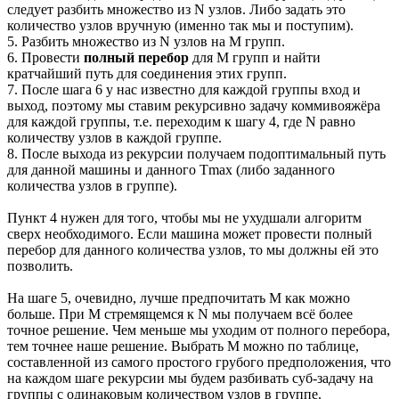
следует разбить множество из N узлов. Либо задать это
количество узлов вручную (именно так мы и поступим).
5. Разбить множество из N узлов на M групп.
6. Провести
полный перебор
для M групп и найти
кратчайший путь для соединения этих групп.
7. После шага 6 у нас известно для каждой группы вход и
выход, поэтому мы ставим рекурсивно задачу коммивояжёра
для каждой группы, т.е. переходим к шагу 4, где N равно
количеству узлов в каждой группе.
8. После выхода из рекурсии получаем подоптимальный путь
для данной машины и данного Tmax (либо заданного
количества узлов в группе).
Пункт 4 нужен для того, чтобы мы не ухудшали алгоритм
сверх необходимого. Если машина может провести полный
перебор для данного количества узлов, то мы должны ей это
позволить.
На шаге 5, очевидно, лучше предпочитать M как можно
больше. При М стремящемся к N мы получаем всё более
точное решение. Чем меньше мы уходим от полного перебора,
тем точнее наше решение. Выбрать M можно по таблице,
составленной из самого простого грубого предположения, что
на каждом шаге рекурсии мы будем разбивать суб-задачу на
группы с одинаковым количеством узлов в группе.