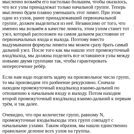
мысленно возьмём его настолько большим, чтобы оказалось,
что все узлы принадлежат только начальной группе. Теперь
мысленно будем плавно уменьшать этот лимит. При этом
один из узлов, ранее принадлежавший первоначальной
группе, должен выделиться из неё. Независимо от того, что
именно мы возьмём в качестве лимита, этим узлом станет тот
узел, который расположен на самом дальнем расстоянии от
первоначальных входа и выхода. Поэтому вместо
выдумывания формулы лимита мы можем сразу брать самый
дальний узел. После того как мы нашли этот промежуточный
вход/выход, мы должны поделить все оставшиеся узлы между
новыми двумя группами так, чтобы гарантировать
непересечение ребёр.
Если нам надо поделить задачу на произвольное число групп,
то мы производим это разбиение рекурсивно. Сначала
находим промежуточный вход/выход взаимо-дальний по
отношению к начальным входу и выходу. Потом находим
второй промежуточный вход/выход взаимо-дальний к первым
трём, и так далее.
Очевидно, что при количестве групп, равному N,
промежуточные входы/выходы этих групп совпадут с
начальными узлами. Таким образом, мы нашли единственно
правильное деление всех узлов на группы.