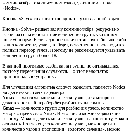
коммивояжёра, с количеством узлов, указанном в поле
«Nodes».
Кнопка «Save» сохраняет координаты узлов данной задачи.
Кнопка «Solve» решает задачу коммивояжёра, рекурсивно
разбивая её на константное количество групп, указанном в
поле «Groups». Если заданное количество групп больше либо
равно количеству узлов, то будет, естественно, производится
полный перебор узлов. Поэтому не рекомендуется указывать
количество групп более 18.
В данной программе разбивка на группы не оптимальная,
поэтому пересечения случаются. Но этот недостаток
принципиально устраним.
Для улучшения алгоритма следует разделить параметр Nodes
на два независимых параметра:
Nmax
— максимальное количество узлов, для которого
делается полный перебор без разбиения на группы.
Gmax
— количество групп для разбиения узлов, количество
которых превысило Nmax. И это число можно задавать по
разному. Можно делить количество узлов на константу, можно
отнимать 1 от текущего количества узлов, можно делить
количество узлов в пропорции «золотого сечения», можно