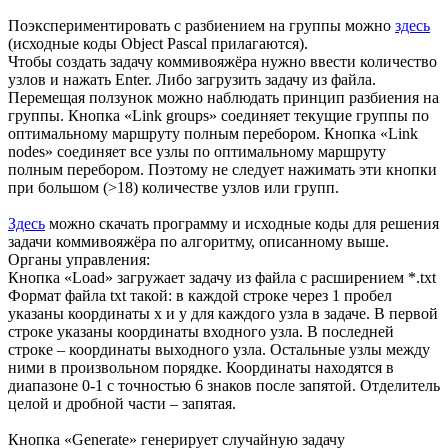
Поэкспериментировать с разбиением на группы можно
здесь
(исходные коды Object Pascal прилагаются).
Чтобы создать задачу коммивояжёра нужно ввести количество
узлов и нажать Enter. Либо загрузить задачу из файла.
Перемещая ползунок можно наблюдать принцип разбиения на
группы. Кнопка «Link groups» соединяет текущие группы по
оптимальному маршруту полным перебором. Кнопка «Link
nodes» соединяет все узлы по оптимальному маршруту
полным перебором. Поэтому не следует нажимать эти кнопки
при большом (>18) количестве узлов или групп.
Здесь
можно скачать программу и исходные коды для решения
задачи коммивояжёра по алгоритму, описанному выше.
Органы управления:
Кнопка «Load» загружает задачу из файла с расширением *.txt
Формат файла txt такой: в каждой строке через 1 пробел
указаны координаты x и y для каждого узла в задаче. В первой
строке указаны координаты входного узла. В последней
строке – координаты выходного узла. Остальные узлы между
ними в произвольном порядке. Координаты находятся в
диапазоне 0-1 с точностью 6 знаков после запятой. Отделитель
целой и дробной части – запятая.
Кнопка «Generate» генерирует случайную задачу