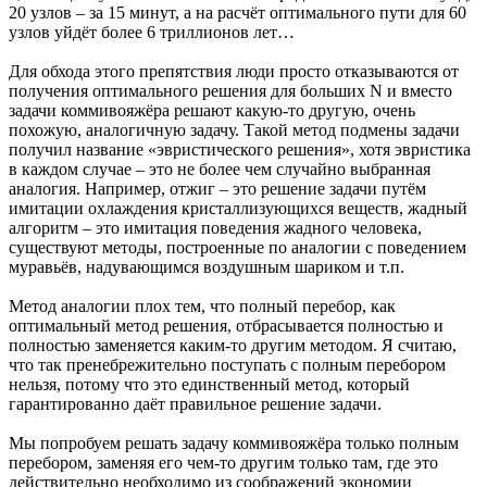
20 узлов – за 15 минут, а на расчёт оптимального пути для 60
узлов уйдёт более 6 триллионов лет…
Для обхода этого препятствия люди просто отказываются от
получения оптимального решения для больших N и вместо
задачи коммивояжёра решают какую-то другую, очень
похожую, аналогичную задачу. Такой метод подмены задачи
получил название «эвристического решения», хотя эвристика
в каждом случае – это не более чем случайно выбранная
аналогия. Например, отжиг – это решение задачи путём
имитации охлаждения кристаллизующихся веществ, жадный
алгоритм – это имитация поведения жадного человека,
существуют методы, построенные по аналогии с поведением
муравьёв, надувающимся воздушным шариком и т.п.
Метод аналогии плох тем, что полный перебор, как
оптимальный метод решения, отбрасывается полностью и
полностью заменяется каким-то другим методом. Я считаю,
что так пренебрежительно поступать с полным перебором
нельзя, потому что это единственный метод, который
гарантированно даёт правильное решение задачи.
Мы попробуем решать задачу коммивояжёра только полным
перебором, заменяя его чем-то другим только там, где это
действительно необходимо из соображений экономии