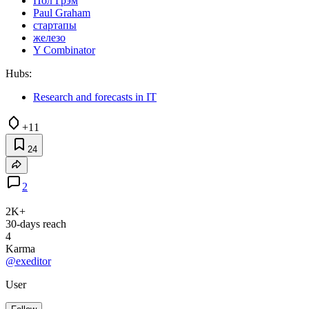
Пол Грэм
Paul Graham
стартапы
железо
Y Combinator
Hubs:
Research and forecasts in IT
+11
24
2
2K+
30-days reach
4
Karma
@exeditor
User