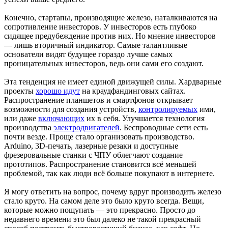
Конечно, стартапы, производящие железо, наталкиваются на
сопротивление инвесторов. У инвесторов есть глубоко
сидящее предубеждение против них. Но мнение инвесторов
— лишь вторичный индикатор. Самые талантливые
основатели видят будущее гораздо лучше самых
проницательных инвесторов, ведь они сами его создают.
Эта тенденция не имеет единой движущей силы. Хардварные
проекты
хорошо идут
на краудфандинговых сайтах.
Распространение планшетов и смартфонов открывает
возможности для создания устройств,
контролируемых
ими,
или даже
включающих
их в себя. Улучшается технология
производства
электродвигателей
. Беспроводные сети есть
почти везде. Проще стало организовать производство.
Arduino, 3D-печать, лазерные резаки и доступные
фрезеровальные станки с ЧПУ облегчают создание
прототипов. Распространение становится всё меньшей
проблемой, так как люди всё больше покупают в интернете.
Я могу ответить на вопрос, почему вдруг производить железо
стало круто. На самом деле это было круто всегда. Вещи,
которые можно пощупать — это прекрасно. Просто до
недавнего времени это был далеко не такой прекрасный