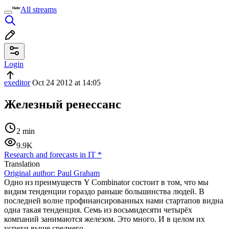
All streams
Login
exeditor
Oct 24 2012 at 14:05
Железный ренессанс
2 min
9.9K
Research and forecasts in IT
*
Translation
Original author:
Paul Graham
Одно из преимуществ Y Combinator состоит в том, что мы
видим тенденции гораздо раньше большинства людей. В
последней волне профинансированных нами стартапов видна
одна такая тенденция. Семь из восьмидесяти четырёх
компаний занимаются железом. Это много. И в целом их
успехи выше среднего.