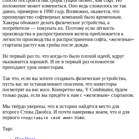
способ построить быстрорастущий бизнес, как софт. Но
положение может измениться. Оно ведь сложилось не так
давно, примерно в 1990 году. Возможно, окажется, что
преимущество софтверных компаний было временным.
Хакеры обожают делать физические устройства, а
потребители — покупать их. Поэтому если лёгкость
производства и распространения железа приближается к
легкости производства и распространения софта, «железные»
стартапы растут как грибы после дождя.
Не первый раз то, что когда-то было плохой идеей, вдруг
оказывается хорошей. И не в первый раз основатели
преподают урок инвесторам.
Так что, если вы хотите создавать физические устройства,
пусть вас не останавливают опасения, что инвесторы
посмотрят на вас косо. Конкретно мы, Y Combinator, будем
только рады, если вы придёте к нам с «железным» стартапом.
Мы твёрдо уверены, что в истории найдётся место для
второго Стива Джобса. И почти наверняка знаем, что и для
первого
тоже.
<подставьте своё имя>
Tags: