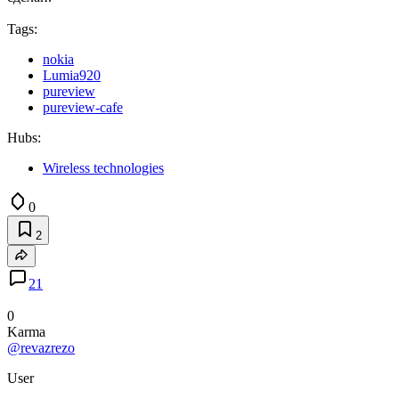
Tags:
nokia
Lumia920
pureview
pureview-cafe
Hubs:
Wireless technologies
0
2
21
0
Karma
@revazrezo
User