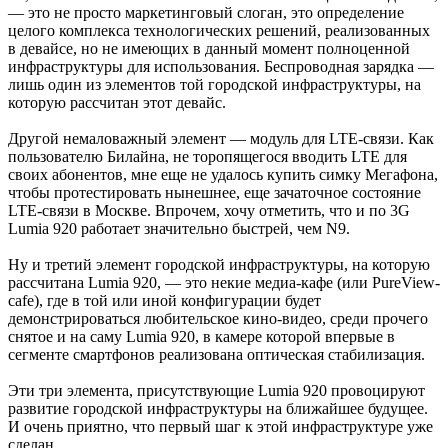
— это не просто маркетинговый слоган, это определение
целого комплекса технологических решений, реализованных
в девайсе, но не имеющих в данный момент полноценной
инфраструктуры для использования. Беспроводная зарядка —
лишь один из элементов той городской инфраструктуры, на
которую рассчитан этот девайс.
Другой немаловажный элемент — модуль для LTE-связи. Как
пользователю Билайна, не торопящегося вводить LTE для
своих абонентов, мне еще не удалось купить симку Мегафона,
чтобы протестировать нынешнее, еще зачаточное состояние
LTE-связи в Москве. Впрочем, хочу отметить, что и по 3G
Lumia 920 работает значительно быстрей, чем N9.
Ну и третий элемент городской инфраструктуры, на которую
рассчитана Lumia 920, — это некие медиа-кафе (или PureView-
cafe), где в той или иной конфигурации будет
демонстрироваться любительское кино-видео, среди прочего
снятое и на саму Lumia 920, в камере которой впервые в
сегменте смартфонов реализована оптическая стабилизация.
Эти три элемента, присутствующие Lumia 920 провоцируют
развитие городской инфраструктуры на ближайшее будущее.
И очень приятно, что первый шаг к этой инфраструктуре уже
сделан.