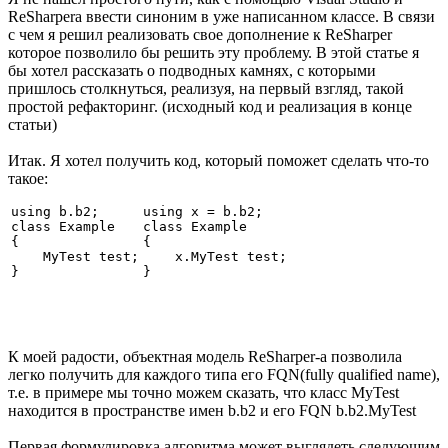
ReSharperа ввести синоним в уже написанном классе. В связи
с чем я решил реализовать свое дополнение к ReSharper
которое позволило бы решить эту проблему. В этой статье я
бы хотел рассказать о подводных камнях, с которыми
пришлось столкнуться, реализуя, на первый взгляд, такой
простой рефакторинг. (исходный код и реализация в конце
статьи)
Итак. Я хотел получить код, который поможет сделать что-то
такое:
using b.b2;

using x = b.b2;

class Example

class Example

{

{

    MyTest test;

    x.MyTest test;

} 
} 
К моей радости, объектная модель ReSharper-a позволила
легко получить для каждого типа его FQN(fully qualified name),
т.е. в примере мы точно можем сказать, что класс MyTest
находится в пространстве имен b.b2 и его FQN b.b2.MyTest
Первая формулировка алгоритма может выглядеть следующим