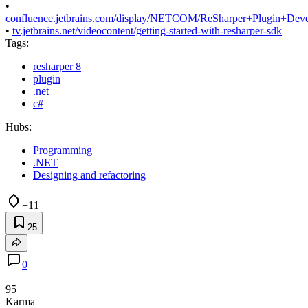
•
confluence.jetbrains.com/display/NETCOM/ReSharper+Plugin+Dev
•
tv.jetbrains.net/videocontent/getting-started-with-resharper-sdk
Tags:
resharper 8
plugin
.net
c#
Hubs:
Programming
.NET
Designing and refactoring
+11
25
0
95
Karma