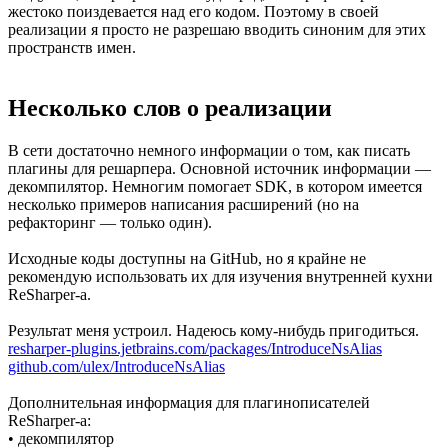
жестоко поиздевается над его кодом. Поэтому в своей
реализации я просто не разрешаю вводить синоним для этих
пространств имен.
Несколько слов о реализации
В сети достаточно немного информации о том, как писать
плагины для решарпера. Основной источник информации —
декомпилятор. Немногим помогает SDK, в котором имеется
несколько примеров написания расширений (но на
рефакторинг — только один).
Исходные коды доступны на GitHub, но я крайне не
рекомендую использовать их для изучения внутренней кухни
ReSharper-а.
Результат меня устроил. Надеюсь кому-нибудь пригодиться.
resharper-plugins.jetbrains.com/packages/IntroduceNsAlias
github.com/ulex/IntroduceNsAlias
Дополнительная информация для плагинописателей
ReSharper-a:
• декомпилятор