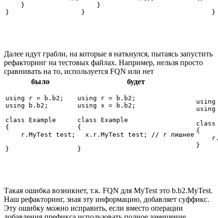
    }

    }

 
} 
} 
}
Далее идут грабли, на которые я наткнулся, пытаясь запустить
рефакторинг на тестовых файлах. Например, нельзя просто
сравнивать на то, используется FQN или нет
было
будет
using r = b.b2;

using r = b.b2;

using 
using b.b2;

using x = b.b2;

using 
class Example

class Example

class 
{

{

{

    r.MyTest test;

  x.r.MyTest test; // r лишнее

    r
} 
}
} 
Такая ошибка возникнет, т.к. FQN для MyTest это b.b2.MyTest.
Наш рефакторинг, зная эту информацию, добавляет суффикс.
Эту ошибку можно исправить, если вместо операции
добавления префикса использовать полное замещение