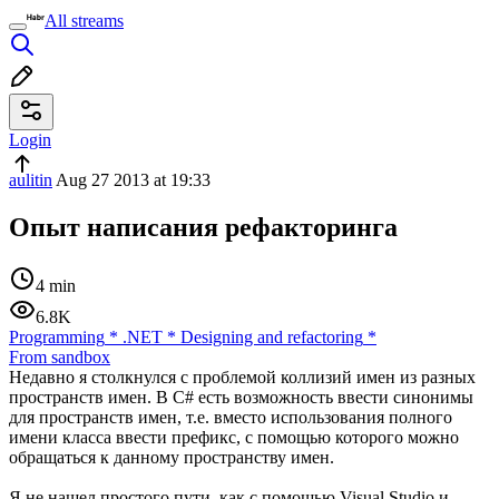
All streams
Login
aulitin
Aug 27 2013 at 19:33
Опыт написания рефакторинга
4 min
6.8K
Programming
*
.NET
*
Designing and refactoring
*
From sandbox
Недавно я столкнулся с проблемой коллизий имен из разных
пространств имен. В C# есть возможность ввести синонимы
для пространств имен, т.е. вместо использования полного
имени класса ввести префикс, с помощью которого можно
обращаться к данному пространству имен.
Я не нашел простого пути, как с помощью Visual Studio и