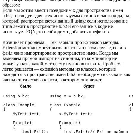
образом:
Если мы хотим ввести псевдоним x для пространства имен
b.b2, то следует для всех используемых типов в части кода, на
который распространяется данный using: если использование
типа лежит в пространстве b.b2 и его запись в коде не
использует FQN, то необходимо добавить префикс x.
Возникает проблема — мы забыли про Extension методы.
Extension методы могут вызваны только в том случае, если в
файл явно импортировано пространство имен. Когда мы
заменяем прямой импорт на синоним, то компилятор не
может узнать, какой метод ему нужно вызывать. Проблема
легко решается — extension методы из классов, которые
находятся в пространстве имен b.b2. необходимо вызывать как
члены статического класса, в котором они лежат.
было
будет
using b.b2;

using x = b.b2;

u
class Example

class Example

c
{

{

{

    MyTest test;

    x.MyTest test;

 
    Example()

    Example()

 
    {

    {

 
        test.Ext();

      test.Ext();// Ext не найден

 