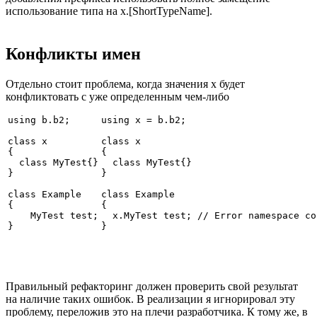
использование типа на x.[ShortTypeName].
Конфликты имен
Отдельно стоит проблема, когда значения x будет
конфликтовать с уже определенным чем-либо
using b.b2;

using x = b.b2;

class x

class x

{

{

  class MyTest{}

  class MyTest{}

}

}

class Example

class Example

{

{

    MyTest test;

  x.MyTest test; // Error namespace co
} 
} 
Правильный рефакторинг должен проверить свой результат
на наличие таких ошибок. В реализации я игнорировал эту
проблему, переложив это на плечи разработчика. К тому же, в