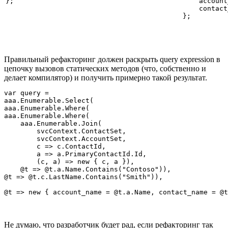
}; 
    account
    contact
}; 
Правильный рефакторинг должен раскрыть query expression в
цепочку вызовов статических методов (что, собственно и
делает компилятор) и получить примерно такой результат.
var query =

aaa.Enumerable.Select(

aaa.Enumerable.Where(

aaa.Enumerable.Where(

    aaa.Enumerable.Join(

        svcContext.ContactSet,

        svcContext.AccountSet,

        c => c.ContactId,

        a => a.PrimaryContactId.Id,

        (c, a) => new { c, a }),

    @t => @t.a.Name.Contains("Contoso")),

@t => @t.c.LastName.Contains("Smith")),

@t => new { account_name = @t.a.Name, contact_name = @t
Не думаю, что разработчик будет рад, если рефакторинг так