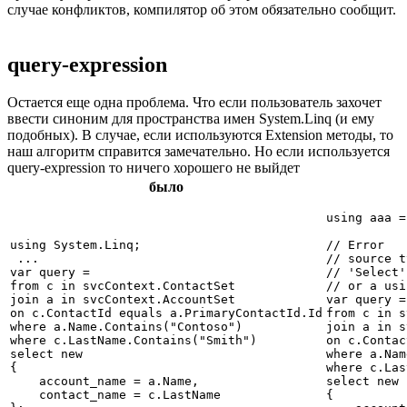
случае конфликтов, компилятор об этом обязательно сообщит.
query-expression
Остается еще одна проблема. Что если пользователь захочет
ввести синоним для пространства имен System.Linq (и ему
подобных). В случае, если используются Extension методы, то
наш алгоритм справится замечательно. Но если используется
query-expression то ничего хорошего не выйдет
было
using aaa =
using System.Linq;

// Error	Could not find an implementation of the query pattern for

 ...

// source t
var query =

// 'Select'
from c in svcContext.ContactSet

// or a usi
join a in svcContext.AccountSet

var query =
on c.ContactId equals a.PrimaryContactId.Id

from c in s
where a.Name.Contains("Contoso")

join a in s
where c.LastName.Contains("Smith")

on c.Contac
select new

where a.Nam
{

where c.Las
    account_name = a.Name,

select new

    contact_name = c.LastName

{
