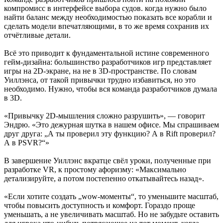
компромисс в интерфейсе выбора судов. когда нужно было
найти баланс между необходимостью показать все корабли и
сделать модели впечатляющими, в то же время сохранив их
отчётливые детали.
Всё это приводит к фундаментальной истине современного
гейм-дизайна: большинство разработчиков игр представляет
игры на 2D-экране, на не в 3D-пространстве. По словам
Уиллэнса, от такой привычки трудно избавиться, но это
необходимо. Нужно, чтобы вся команда разработчиков думала
в 3D.
«Привычку 2D-мышления сложно разрушить», — говорит
Эндрю. «Это дежурная шутка в нашем офисе. Мы спрашиваем
друг друга: „А ты проверил эту функцию? А в Rift проверил?
А в PSVR?“»
В завершение Уиллэнс вкратце свёл уроки, полученные при
разработке VR, к простому афоризму: «Максимально
детализируйте, а потом постепенно откатывайтесь назад».
«Если хотите создать „wow-моменты“, то уменьшите масштаб,
чтобы повысить доступность и комфорт. Гораздо проще
уменьшать, а не увеличивать масштаб. Но не забудьте оставить