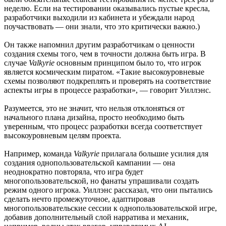
неделю. Если на тестировании оказывались пустые кресла,
разработчики выходили из кабинета и убеждали народ
поучаствовать — они знали, что это критически важно.)
Он также напомнил другим разработчикам о ценности
создания схемы того, чем в точности должна быть игра. В
случае
Valkyrie
основным принципом было то, что игрок
является космическим пиратом. «Такие высокоуровневые
схемы позволяют подкреплять и проверять на соответствие
аспекты игры в процессе разработки», — говорит Уиллэнс.
Разумеется, это не значит, что нельзя отклоняться от
начального плана дизайна, просто необходимо быть
уверенным, что процесс разработки всегда соответствует
высокоуровневым целям проекта.
Например, команда
Valkyrie
прилагала большие усилия для
создания однопользовательской кампании — она
неоднократно повторяла, что игра будет
многопользовательской, но фанаты упрашивали создать
режим одного игрока. Уиллэнс рассказал, что они пытались
сделать нечто промежуточное, адаптировав
многопользовательские сессии к однопользовательской игре,
добавив дополнительный слой нарратива и механик,