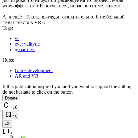
для игрока что-нибудь потрясающее на тот момент, когда
wow-эффект от VR потускнеет, иначе он снимет шлем».
А, и ещё: «Тексты выглядят отвратительно. Я не большой
фанат текста в VR».
Tags:
vr
eve: valkyrie
дизайн vr
Hubs:
Game development
AR and VR
If this publication inspired you and you want to support the author,
do not hesitate to click on the button
Donate
+18
25
3