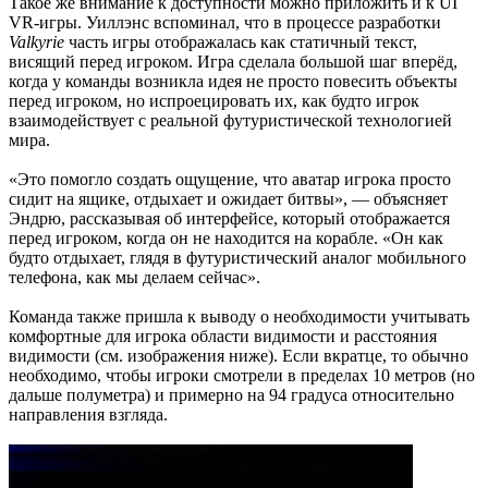
Такое же внимание к доступности можно приложить и к UI
VR-игры. Уиллэнс вспоминал, что в процессе разработки
Valkyrie
часть игры отображалась как статичный текст,
висящий перед игроком. Игра сделала большой шаг вперёд,
когда у команды возникла идея не просто повесить объекты
перед игроком, но испроецировать их, как будто игрок
взаимодействует с реальной футуристической технологией
мира.
«Это помогло создать ощущение, что аватар игрока просто
сидит на ящике, отдыхает и ожидает битвы», — объясняет
Эндрю, рассказывая об интерфейсе, который отображается
перед игроком, когда он не находится на корабле. «Он как
будто отдыхает, глядя в футуристический аналог мобильного
телефона, как мы делаем сейчас».
Команда также пришла к выводу о необходимости учитывать
комфортные для игрока области видимости и расстояния
видимости (см. изображения ниже). Если вкратце, то обычно
необходимо, чтобы игроки смотрели в пределах 10 метров (но
дальше полуметра) и примерно на 94 градуса относительно
направления взгляда.