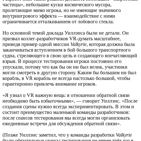
частицы», небольшие куски космического мусора,
пролетающие мимо игрока, но не имеющие значимого
внутриигрового эффекта — взаимодействие с ними
ограничивается отталкиванием от лобового стекла.
Но основной темой доклада Уиллэнса были не детали. Он
призвал коллег-разработчиков VR-думать масштабнее,
приведя пример одной миссии
Valkyrie
, которая должна была
заканчиваться вступлением в бой большого транспортного
судна, стреляющего в свою цель и создающего впечатляющий
взрыв. В процессе тестирования игроки постоянно его
упускали, потому что как бы он ни был велик, участники
могли смотреть в другую сторону. Каким бы большим ни был
корабль, в VR корабль не всегда настолько большой, чтобы
гарантиронно привлечь внимание игроков.
«Я узнал о VR важную вещь: в отношении обратной связи
необходимо быть избыточными», — говорит Уиллэнс. «После
создания сцены нужно всегда экспериментировать. В этом и
состоит преимущество маленькой команды разработчиков:
после сеансов тестирования мы всегда могли организовать
ежедневные встречи для обсуждения обратной связи».
(Позже Уиллэнс заметил, что у команды разработки
Valkyrie
были обязательные сеансы тестирования не менее трёх раз в