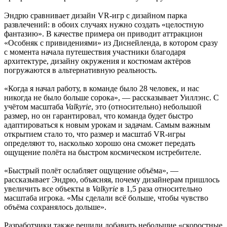
Эндрю сравнивает дизайн VR-игр с дизайном парка
развлечений: в обоих случаях нужно создать «целостную
фантазию». В качестве примера он приводит аттракцион
«Особняк с привидениями» из Диснейленда, в котором сразу
с момента начала путешествия участники благодаря
архитектуре, дизайну окружения и костюмам актёров
погружаются в альтернативную реальность.
«Когда я начал работу, в команде было 28 человек, и нас
никогда не было больше сорока», — рассказывает Уиллэнс. С
учётом масштаба
Valkyrie
, это (относительно) небольшой
размер, но он гарантировал, что команда будет быстро
адаптироваться к новым урокам и задачам. Самым важным
открытием стало то, что размер и масштаб VR-игры
определяют то, насколько хорошо она сможет передать
ощущение полёта на быстром космическом истребителе.
«Быстрый полёт ослабляет ощущение объёма», —
рассказывает Эндрю, объясняя, почему дизайнерам пришлось
увеличить все объекты в
Valkyrie
в 1,5 раза относительно
масштаба игрока. «Мы сделали всё больше, чтобы чувство
объёма сохранялось дольше».
Разработчики также решили добавить небольшие «скоростные