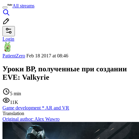
All streams
Login
PatientZero
Feb 18 2017 at 08:46
Уроки ВР, полученные при создании
EVE: Valkyrie
5 min
11K
Game development
*
AR and VR
Translation
Original author:
Alex Wawro