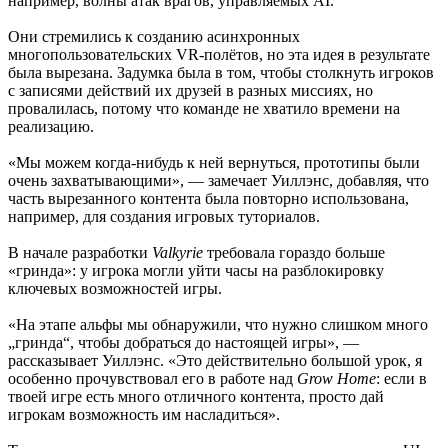
например, волны атак врагов, управляемых AI.
Они стремились к созданию асинхронных
многопользовательских VR-полётов, но эта идея в результате
была вырезана. Задумка была в том, чтобы столкнуть игроков
с записями действий их друзей в разных миссиях, но
провалилась, потому что команде не хватило времени на
реализацию.
«Мы можем когда-нибудь к ней вернуться, прототипы были
очень захватывающими», — замечает Уиллэнс, добавляя, что
часть вырезанного контента была повторно использована,
например, для создания игровых туториалов.
В начале разработки
Valkyrie
требовала гораздо больше
«гринда»: у игрока могли уйти часы на разблокировку
ключевых возможностей игры.
«На этапе альфы мы обнаружили, что нужно слишком много
„гринда“, чтобы добраться до настоящей игры», —
рассказывает Уиллэнс. «Это действительно большой урок, я
особенно прочувствовал его в работе над
Grow Home
: если в
твоей игре есть много отличного контента, просто дай
игрокам возможность им насладиться».