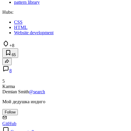
pattern library
Hubs:
CSS
HTML
Website development
+8
65
8
5
Karma
Demian Smith
@search
Мой дедушка индиго
Follow
GitHub