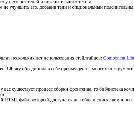
то у него нет теней и пояснительного текста
м не улучшить его, добавив тени и опциональный пояснительны
ультат нескольких лет использования стайлгайдов:
Component Libr
nt Library объединила в себе преимущества многих инструменто
у вас существует процесс сборки фронтенда, то библиотека комп
та
 HTML файл, который доступен как в общем списке компоненто