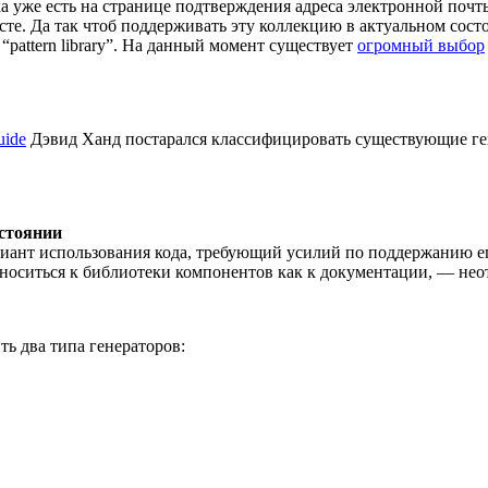
пка уже есть на странице подтверждения адреса электронной поч
те. Да так чтоб поддерживать эту коллекцию в актуальном состо
 “pattern library”. На данный момент существует
огромный выбор
uide
Дэвид Ханд постарался классифицировать существующие ге
остоянии
иант использования кода, требующий усилий по поддержанию ег
тноситься к библиотеки компонентов как к документации, — нео
ь два типа генераторов: