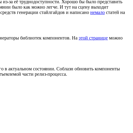
ты из-за её труднодоступности. Хорошо бы было представить
янии было как можно легче. И тут на сцену выходит
средств генерации стайлгайдов и написано
немало
статей на
нераторы библиотек компонентов. На
этой странице
можно
о в актуальном состоянии. Соблазн обновить компоненты
тъемлемой части релиз-процесса.