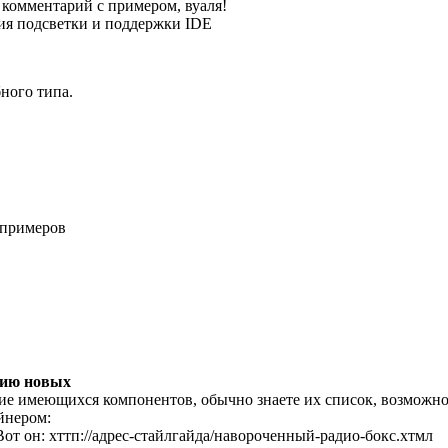
 комментарий с примером, вуаля!
ия подсветки и поддержки IDE
ного типа.
 примеров
нию новых
ие имеющихся компонентов, обычно знаете их список, возможнос
йнером:
Вот он: хттп://адрес-стайлгайда/навороченный-радио-бокс.хтмл