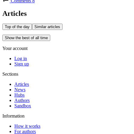
Comments 8
Articles
Top of the day
Similar articles
Show the best of all time
Your account
Log in
Sign up
Sections
Articles
News
Hubs
Authors
Sandbox
Information
How it works
For authors