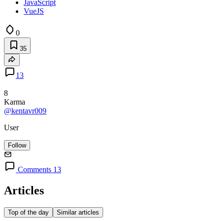
JavaScript
VueJS
0
35
13
8
Karma
@kentavr009
User
Follow
Comments 13
Articles
Top of the day
Similar articles