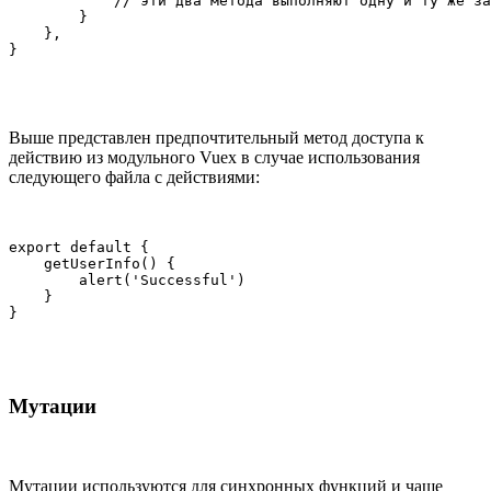
            // эти два метода выполняют одну и ту же за
        }

    },

Выше представлен предпочтительный метод доступа к
действию из модульного Vuex в случае использования
следующего файла с действиями:
export default {

    getUserInfo() {

        alert('Successful')

    }

Мутации
Мутации используются для синхронных функций и чаще