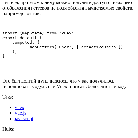
геттера, при этом к нему можно получить доступ с помощью
отображения геттеров на поля объекта вычисляемых свойств,
например вот так:
import {mapState} from 'vuex'

export default {

    computed: {

        ...mapGetters('user', ['getActiveUsers'])

    },

Это был долгий путь, надеюсь, что у вас получилось
использовать модульный Vuex и писать более чистый код.
Tags:
vuex
vue.js
javascript
Hubs: