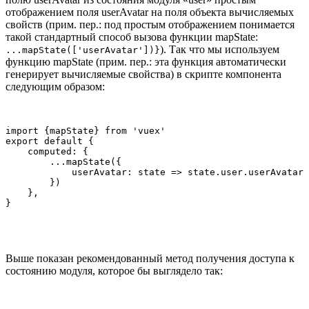
отображением поля userAvatar на поля объекта вычисляемых
свойств (прим. пер.: под простым отображением понимается
такой стандартный способ вызова функции mapState:
). Так что мы используем
...mapState(['userAvatar'])}
функцию mapState (прим. пер.: эта функция автоматически
генерирует вычисляемые свойства) в скрипте компонента
следующим образом:
import {mapState} from 'vuex'

export default {

    computed: {

        ...mapState({

            userAvatar: state => state.user.userAvatar

        })

    },

Выше показан рекомендованный метод получения доступа к
состоянию модуля, которое бы выглядело так: