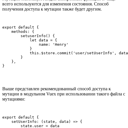
всего используются для изменения состояния. Способ
получения доступа к мутации также будет другим.
export default {

    methods: {

        setuserInfo() {

            let data = {

                name: 'Henry'

            }

            this.$store.commit('user/setUserInfo', data
        }

    },

Выше представлен рекомендованный способ доступа к
мутации в модульном Vuex при использовании такого файла с
мутациями:
export default {

    setUserInfo: (state, data) => {

        state.user = data
