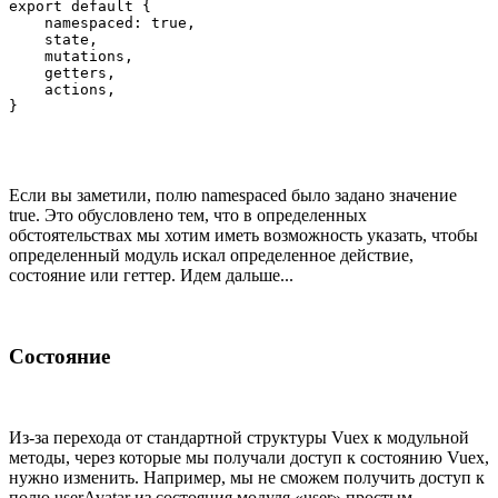
export default {

    namespaced: true,

    state,

    mutations,

    getters,

    actions,

Если вы заметили, полю namespaced было задано значение
true. Это обусловлено тем, что в определенных
обстоятельствах мы хотим иметь возможность указать, чтобы
определенный модуль искал определенное действие,
состояние или геттер. Идем дальше...
Состояние
Из-за перехода от стандартной структуры Vuex к модульной
методы, через которые мы получали доступ к состоянию Vuex,
нужно изменить. Например, мы не сможем получить доступ к
полю userAvatar из состояния модуля «user» простым