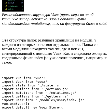
Рекомендованная структура Vuex (прим. пер.: на этой
картинке автор, вероятно, забыл добавить файл
store/modules/user/mutations.js, т.к. он фигурирует далее в коде)
Эта структура папок разбивает хранилище на модули, у
каждого из которых есть своя отдельная папка. Папка со
всеми модулями находится там же, где и index.js,
сгенерированный с помощью Vuex. Как и следовало ожидать,
содержимое файла index.js нужно тоже поменять, например на
такое:
import Vue from "vue";

import Vuex from "vuex";

import state from './state.js'

import actions from './actions.js'

import mutations from './mutations.js'

import getters from './getters.js'

import user from './modules/user/index.js'

Vue.use(Vuex);

export default new Vuex.Store({
