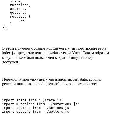
    state,

    mutations,

    actions,

    getters,

    modules: {

        user

    }

В этом примере я создал модуль «user», импортировал его в
index.js, предоставленный библиотекой Vuex. Таким образом,
модуль «user» был подключен к хранилищу, и теперь
доступен.
Переходя к модулю «user» мы импортируем state, actions,
getters и mutations в modules/user/index.js таким образом:
import state from './state.js'

import mutations from './mutations.js'

import actions from './actions.js'

import getters from './getters.js'
