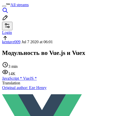
All streams
Login
kentavr009
Jul 7 2020 at 06:01
Модульность во Vue.js и Vuex
3 min
14K
JavaScript
*
VueJS
*
Translation
Original author:
Eze Henry