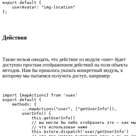
export default {

    userAvatar: "img-location"

Действия
Также нельзя ожидать, что действие из модуля «user» будет
доступно простым отображением действий на поля объекта
методов. Нам бы пришлось указать конкретный модуль, к
которому мы пытаемся получить доступ, например:
import {mapActions} from 'vuex'

export default {

    methods: {

        ...mapActions("user", ["getUserInfo"]),

        userInfo() {

            this.getUserInfo()

            // вы могли бы либо отобразить это – как мы
            // что использован ниже

            this.$store.dispatch('user/getUserInfo')
