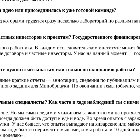
 идею или присоединилась к уже готовой команде?
д которыми трудятся сразу несколько лабораторий по разным нап
астных инвесторов к проектам? Государственного финансиро
ного работника. В каждом исследовательском институте может 
е договора и частные инвесторы. У нас на данный момент — гос
ссе нужно отчитываться или только по окончанию работы?
одные краткие отчеты — аннотации), сведения по публикациям и
ного задания для Минобрнауки. По окончании темы (обычно, ч
ельные специалисты? Как часто в ходе наблюдений ты с ним
нове. Но мы сами следим и ухаживаем за животными на протяжен
сегда должен быть доступ к еде и воде. Во время опытов с зар
утки. У нас бывает, что опыты выпадают на январские или майс
ом году был эксперимент с мышами, и мы работали 10 дней подр
ик доделаю».