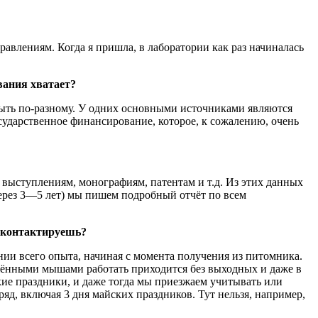
равлениям. Когда я пришла, в лаборатории как раз начиналась
вания хватает?
быть по-разному. У одних основными источниками являются
ударственное финансирование, которое, к сожалению, очень
 выступлениям, монографиям, патентам и т.д. Из этих данных
ерез 3—5 лет) мы пишем подробный отчёт по всем
и контактируешь?
ии всего опыта, начиная с момента получения из питомника.
ажёнными мышами работать приходится без выходных и даже в
кие праздники, и даже тогда мы приезжаем учитывать или
яд, включая 3 дня майских праздников. Тут нельзя, например,