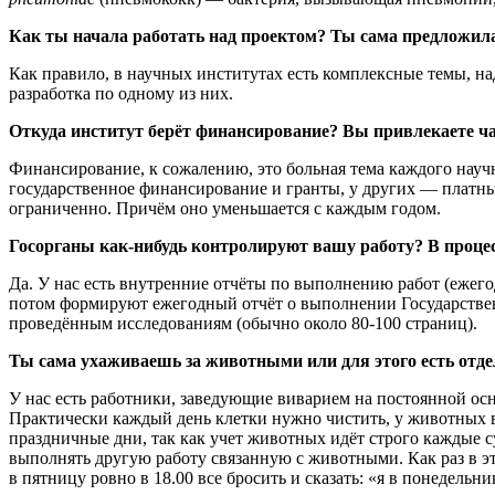
Как ты начала работать над проектом? Ты сама предложила
Как правило, в научных институтах есть комплексные темы, на
разработка по одному из них.
Откуда институт берёт финансирование? Вы привлекаете ч
Финансирование, к сожалению, это больная тема каждого науч
государственное финансирование и гранты, у других — платны
ограниченно. Причём оно уменьшается с каждым годом.
Госорганы как-нибудь контролируют вашу работу? В проце
Да. У нас есть внутренние отчёты по выполнению работ (ежег
потом формируют ежегодный отчёт о выполнении Государствен
проведённым исследованиям (обычно около 80-100 страниц).
Ты сама ухаживаешь за животными или для этого есть отд
У нас есть работники, заведующие виварием на постоянной ос
Практически каждый день клетки нужно чистить, у животных в
праздничные дни, так как учет животных идёт строго каждые с
выполнять другую работу связанную с животными. Как раз в эт
в пятницу ровно в 18.00 все бросить и сказать: «я в понедельн