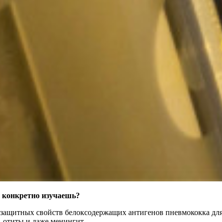
 конкретно изучаешь?
защитных свойств белоксодержащих антигенов пневмококка для
 отиты и даже менингит.