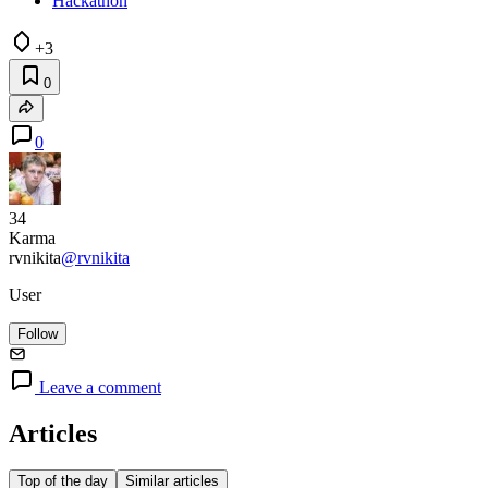
Hackathon
+3
0
0
34
Karma
rvnikita
@rvnikita
User
Follow
Leave a comment
Articles
Top of the day
Similar articles