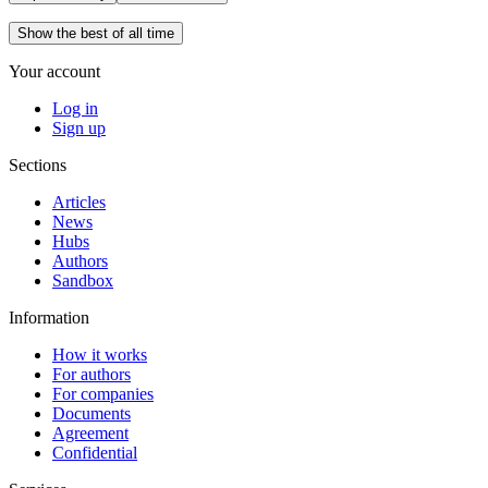
Show the best of all time
Your account
Log in
Sign up
Sections
Articles
News
Hubs
Authors
Sandbox
Information
How it works
For authors
For companies
Documents
Agreement
Confidential