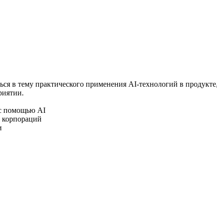
ься в тему практического применения AI-технологий в продукте,
риятии.
 с помощью AI
о корпораций
и