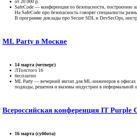
от 20 000 р.
SafeCode — конференция по безопасности, построению за
На SafeCode про безопасность говорят специалисты разн
В программе доклады про Secure SDL и DevSecOps, инстр
ML Party в Москве
14 марта (четверг)
ЛТолстого 16
бесплатно
ML Party — вечерний митап для ML-инженеров в офисах Я
подходы, решения и вызовы индустрии в неформальной о
Всероссийская конференция IT Purple 
16 марта (суббота)