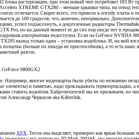
32 блока растеризации, при этом новый чип потребляет 183 Вт п
а Accelero XTREME GTX280 – меньше крышки чипа, на отвод тепл
 платах отличается. Скорее всего, это привело к изгибу платы и
ревается до 100 градусов, что, конечно, ненормально. Дополните
идимо, успел подзасохнуть, а докупленные радиаторы Thermalta
GTX Pro, но на данный момент ее до сих пор нигде нет в продаж
оздушная альтернатива недоступна. Если на GeForce NVIDIA 98
295 выход только один – установка водоблока. И, на мой взгляд
полцены (больше их никуда не приспособишь), а то есть шанс в
заметный разгон.
A GeForce 9800GX2
тое. Например, многие видеокарты были убиты по незнанию неза
е элементы) и памятью, надо прокладывать термопрокладки, а не
ками ставить водоблок Хаброчитателей мы не призываем, но чист
м Александр Черкасов aka Killerchik.
омпании
XFX
. Тепла она выделяет, примерно как яркая большая
й»
подоспел с его этапом по 3D Mark 2001SE, мы решили постав