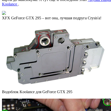
Koolance
.
XFX GeForce GTX 295 – вот она, лучшая подруга Crysis'а!
Водоблок Koolance для GeForce GTX 295