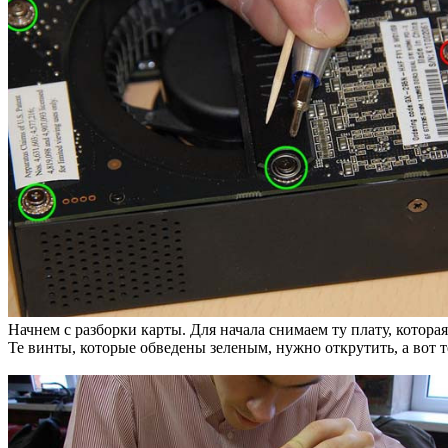
Начнем с разборки карты. Для начала снимаем ту плату, котор
Те винты, которые обведены зеленым, нужно открутить, а вот т