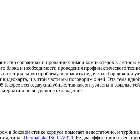
ьшинство собранных и проданных зимой компьютеров в летнюю жа
го блока и необходимости проведения профилактического техни
ить потенциальную проблему, исправить недочеты сборщиков и 
 видеокарта, и в этой части мы поговорим о ней. Эта тема вдво
(скорее всего, двухпалубные, так как энтузиасты и заядлые гей
альтернативное воздушное охлаждение.
м в боковой стенке корпуса помогает недостаточно, и турбина ор
ния, типа,
Thermaltake ISGC-V320
. Ее два эффективных вентиля