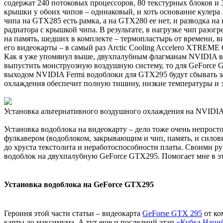
содержат 240 потоковых процессоров, 80 текстурных блоков и 
крышки у обоих чипов – одинаковый, и хоть основание кулер
чипа на GTX285 есть рамка, а на GTX280 ее нет, и разводка на
радиатора с крышкой чипа. В результате, в нагрузке чип разог
на память, шедших в комплекте – термопластырь от времени, в
его видеокарты – в самый раз Arctic Cooling Accelero XTREME 
Как я уже упомянул выше, двухпалубным флагманам NVIDIA в
выпустить монструозную воздушную систему, то для GeForce GTX
выходом NVIDIA Fermi водоблоки для GTX295 будут сбывать за 
охлаждения обеспечит полную тишину, низкие температуры и 
Установка альтернативного воздушного охлаждения на NVIDI
Установка водоблока на видеокарту – дело тоже очень непрос
фулкавером (водоблоком, закрывающим и чип, память, и силовы
до хруста текстолита и неработоспособности платы. Своими ру
водоблок на двухпалубную GeForce GTX295. Помогает мне в это
Установка водоблока на GeForce GTX295
Героиня этой части статьи – видеокарта
GeForse GTX 295
от к
карты до максимума. А тут еще и последний этап
«Кубка Наци