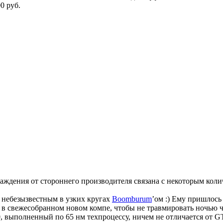
0 руб.
аждения от стороннего производителя связана с некоторым колич
 небезызвестным в узких кругах
Boomburum
’ом :) Ему пришлось
 свежесобранном новом компе, чтобы не травмировать ночью чу
, выполненный по 65 нм техпроцессу, ничем не отличается от G