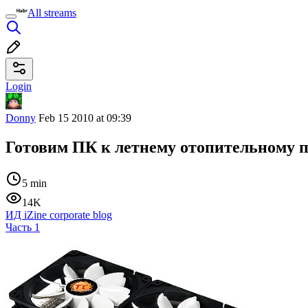
All streams
Login
Donny
Feb 15 2010 at 09:39
Готовим ПК к летнему отопительному пе
5 min
14K
ИД iZine corporate blog
Часть 1