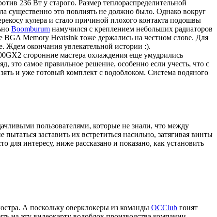
ротив 236 Вт у старого. Размер теплораспределительной
а существенно это повлиять не должно было. Однако вокруг
 перекосу кулера и стало причиной плохого контакта подошвы
льно
Boomburum
намучился с креплением небольших радиаторов
ke BGA Memory Heatsink тоже держались на честном слове. Для
е. Ждем окончания увлекательной истории :).
00GX2 сторонние мастера охлаждения еще умудрились
, это самое правильное решение, особенно если учесть, что с
зять и уже готовый комплект с водоблоком. Система водяного
дачливыми пользователями, которые не знали, что между
 пытаться заставить их встретиться насильно, затягивая винты
о для интересу, ниже рассказано и показано, как установить
 люстра. А поскольку оверклокеры из команды
OCClub
гонят
ить на эту видеокарту водоблок производства компании