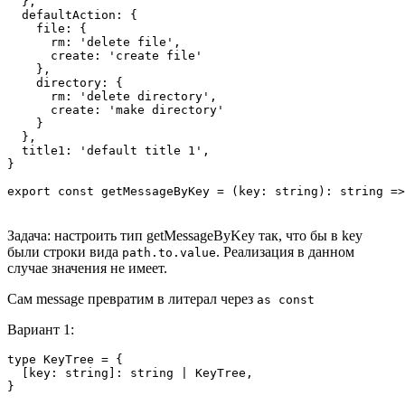
  },

  defaultAction: {

    file: {

      rm: 'delete file',

      create: 'create file'

    },

    directory: {

      rm: 'delete directory',

      create: 'make directory'

    }

  },

  title1: 'default title 1',

}

Задача: настроить тип getMessageByKey так, что бы в key
были строки вида
. Реализация в данном
path.to.value
случае значения не имеет.
Сам message превратим в литерал через
as const
Вариант 1:
type KeyTree = {

  [key: string]: string | KeyTree,

}
