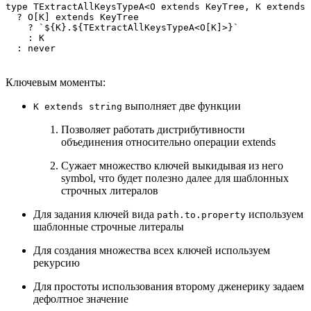
type TExtractAllKeysTypeA<O extends KeyTree, K extends 
  ? O[K] extends KeyTree

    ? `${K}.${TExtractAllKeysTypeA<O[K]>}`

    : K

Ключевым моменты:
выполняет две функции
K extends string
Позволяет работать дистрибутивности
объединения относительно операции extends
Сужает множество ключей выкидывая из него
symbol, что будет полезно далее для шаблонных
строчных литералов
Для задания ключей вида
используем
path.to.property
шаблонные строчные литералы
Для создания множества всех ключей используем
рекурсию
Для простоты использования второму дженерику задаем
дефолтное значение