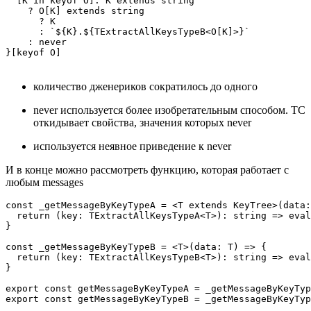
  [K in keyof O]: K extends string

    ? O[K] extends string

      ? K

      : `${K}.${TExtractAllKeysTypeB<O[K]>}`

    : never

количество дженериков сократилось до одного
never используется более изобретательным способом. ТС
откидывает свойства, значения которых never
используется неявное приведение к never
И в конце можно рассмотреть функцию, которая работает с
любым messages
const _getMessageByKeyTypeA = <T extends KeyTree>(data:
  return (key: TExtractAllKeysTypeA<T>): string => eval
}

const _getMessageByKeyTypeB = <T>(data: T) => {

  return (key: TExtractAllKeysTypeB<T>): string => eval
}

export const getMessageByKeyTypeA = _getMessageByKeyTyp