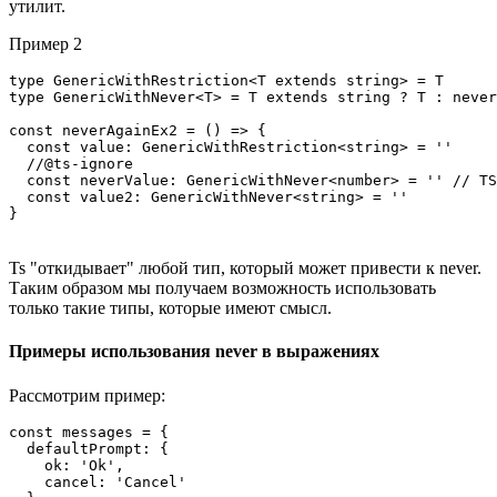
утилит.
Пример 2
type GenericWithRestriction<T extends string> = T

type GenericWithNever<T> = T extends string ? T : never

const neverAgainEx2 = () => {

  const value: GenericWithRestriction<string> = ''

  //@ts-ignore

  const neverValue: GenericWithNever<number> = '' // TS
  const value2: GenericWithNever<string> = ''

Ts "откидывает" любой тип, который может привести к never.
Таким образом мы получаем возможность использовать
только такие типы, которые имеют смысл.
Примеры использования never в выражениях
Рассмотрим пример:
const messages = {

  defaultPrompt: {

    ok: 'Ok',

    cancel: 'Cancel'
