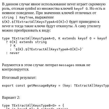
В данном случае явное использование never играет скромную
роль, отсекая symbol из множества ключей
. Но есть и
keyof O
неявное поведение. При значениях ключей отличных от
, выражение
string | KeyTree
будет приведено к
${K}.${TExtractAllKeysTypeA<O[K]>}
never и тогда такие ключи будут откинуты. А саму утилиту
можно преобразовать к виду:
type TExtractAllKeysTypeA<O, K extends keyof O = keyof 
  ? O[K] extends string

    ? K

    : `${K}.${TExtractAllKeysTypeA<O[K]>}`

Разумеется в этом случае литерал
никак не
messages
контролируется.
Итоговый результат:
Вариант 2:
type TExtractAllKeysTypeB<O> = {
