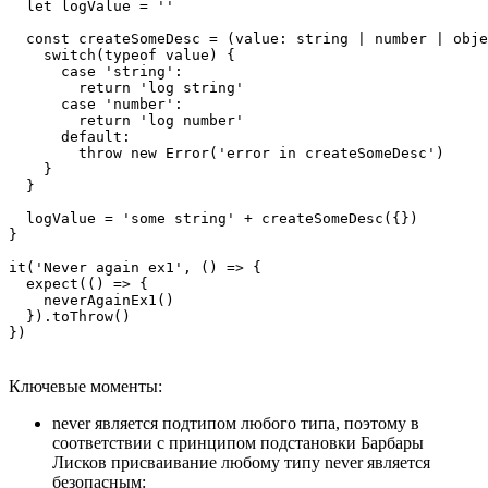
  let logValue = ''

  const createSomeDesc = (value: string | number | obje
    switch(typeof value) {

      case 'string':

        return 'log string'

      case 'number':

        return 'log number'

      default:

        throw new Error('error in createSomeDesc')

    }

  }

  logValue = 'some string' + createSomeDesc({})

}

it('Never again ex1', () => {

  expect(() => {

    neverAgainEx1()

  }).toThrow()

Ключевые моменты:
never является подтипом любого типа, поэтому в
соответствии с принципом подстановки Барбары
Лисков присваивание любому типу never является
безопасным: