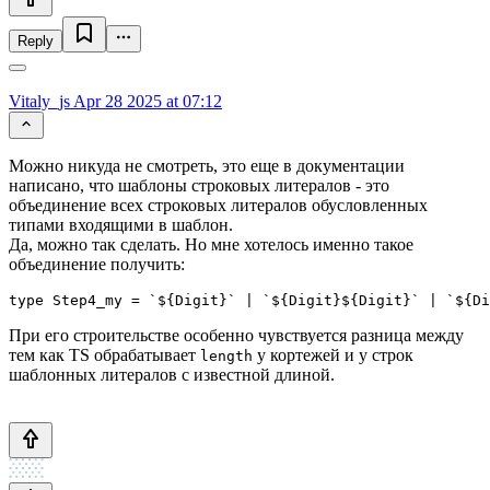
Reply
Vitaly_js
Apr 28 2025 at 07:12
Можно никуда не смотреть, это еще в документации
написано, что шаблоны строковых литералов - это
объединение всех строковых литералов обусловленных
типами входящими в шаблон.
Да, можно так сделать. Но мне хотелось именно такое
объединение получить:
type Step4_my = `${Digit}` | `${Digit}${Digit}` | `${Di
При его строительстве особенно чувствуется разница между
тем как TS обрабатывает
у кортежей и у строк
length
шаблонных литералов с известной длиной.