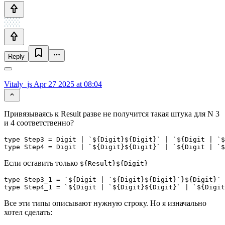
Reply
Vitaly_js
Apr 27 2025 at 08:04
Привязываясь к Result разве не получится такая штука для N 3
и 4 соответственно?
type Step3 = Digit | `${Digit}${Digit}` | `${Digit | `$
type Step4 = Digit | `${Digit}${Digit}` | `${Digit | `$
Если оставить только
${Result}${Digit}
type Step3_1 = `${Digit | `${Digit}${Digit}`}${Digit}`

type Step4_1 = `${Digit | `${Digit}${Digit}` | `${Digit
Все эти типы описывают нужную строку. Но я изначально
хотел сделать: