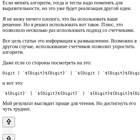
Если менять алгоритм, тогда и тесты надо поменять для
выразительности, но это уже будет реализация другой идеи.
Я не вижу ничего плохого, что бы использовать ваше
решение. Но я решил использовать вот такое. Плюс, это
позволило несколько раз использовать подход со счетчиками.
Все цель статьи это информация к размышлению. Возможно в
другом случае, использование счетчиков позволит упростить
алгоритм.
Даже если со стороны посмотреть на это:
Digit | `${Digit}${Digit}` | `${Digit | `${Digit}${Digi
и вот это:
`${Digit}` | `${Digit}${Digit}` | `${Digit}${Digit}${Di
Мой результат выглядит проще для чтения. Но достигнуть его
чуть труднее.