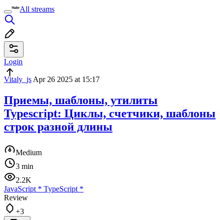
All streams
Login
Vitaly_js
Apr 26 2025 at 15:17
Приемы, шаблоны, утилиты
Typescript: Циклы, счетчики, шаблоны
строк разной длины
Medium
3 min
2.2K
JavaScript
*
TypeScript
*
Review
+3