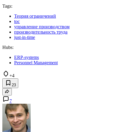
Tags:
Теория ограничений
toc
управление производством
производительность труда
just-in-time
Hubs:
ERP-systems
Personnel Management
+4
23
7