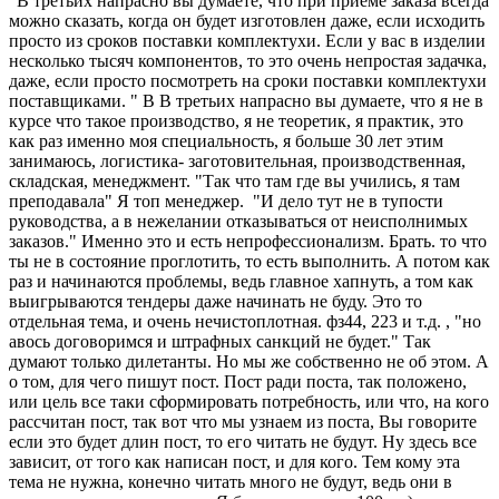
"В третьих напрасно вы думаете, что при приеме заказа всегда
можно сказать, когда он будет изготовлен даже, если исходить
просто из сроков поставки комплектухи. Если у вас в изделии
несколько тысяч компонентов, то это очень непростая задачка,
даже, если просто посмотреть на сроки поставки комплектухи
поставщиками. " В В третьих напрасно вы думаете, что я не в
курсе что такое производство, я не теоретик, я практик, это
как раз именно моя специальность, я больше 30 лет этим
занимаюсь, логистика- заготовительная, производственная,
складская, менеджмент. "Так что там где вы учились, я там
преподавала" Я топ менеджер. "И дело тут не в тупости
руководства, а в нежелании отказываться от неисполнимых
заказов." Именно это и есть непрофессионализм. Брать. то что
ты не в состояние проглотить, то есть выполнить. А потом как
раз и начинаются проблемы, ведь главное хапнуть, а том как
выигрываются тендеры даже начинать не буду. Это то
отдельная тема, и очень нечистоплотная. фз44, 223 и т.д. , "но
авось договоримся и штрафных санкций не будет." Так
думают только дилетанты. Но мы же собственно не об этом. А
о том, для чего пишут пост. Пост ради поста, так положено,
или цель все таки сформировать потребность, или что, на кого
рассчитан пост, так вот что мы узнаем из поста, Вы говорите
если это будет длин пост, то его читать не будут. Ну здесь все
зависит, от того как написан пост, и для кого. Тем кому эта
тема не нужна, конечно читать много не будут, ведь они в