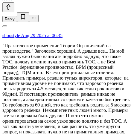
Reply
shopstyle
Aug 29 2025 at 06:35
"Практическое применение Теории Ограничений на
производстве." Заголовок хороший. А дальше все... На мой
взгляд нужно было написать подробно водную, что такое
ТОС, почему именно нужно применять ТОС, а не Best
Practice: бережливое производство, BPM (процессный
подход), TQM и т.п. В чем принципиальные отличия.
Приводить примеры, реально тупых директоров, которые, на
примитивном уровне не понимают, что здорового ребенка
нельзя родить за 4-5 месяцев, также как если срок поставки
90дней. И поставщик производитель, раньше никак не
поставит, а альтернативных со сроком и качество быстрее нет.
То требовать за 60 дней, это как требовать родить за 5 месяцев
здорового ребенка. Некомпетентных людей много. Примеры
все таки должны быть другие. Про то что нужно
ориентироваться на самое узкое звено понятно и без ТОС. А
вот как найти узкое звено, и как расшить, это уже другой
вопрос, и показывать нужно не на примитивных примерах,