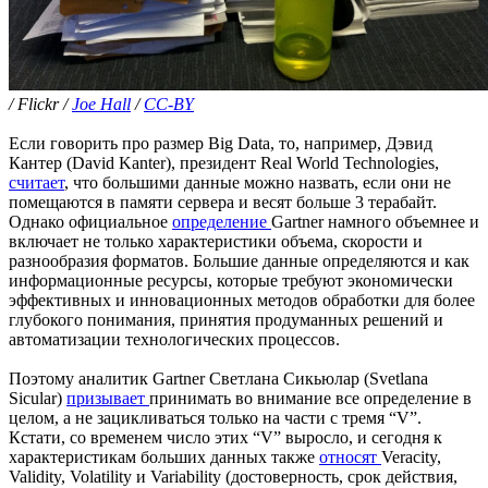
/ Flickr /
Joe Hall
/
CC-BY
Если говорить про размер Big Data, то, например, Дэвид
Кантер (David Kanter), президент Real World Technologies,
считает
, что большими данные можно назвать, если они не
помещаются в памяти сервера и весят больше 3 терабайт.
Однако официальное
определение
Gartner намного объемнее и
включает не только характеристики объема, скорости и
разнообразия форматов. Большие данные определяются и как
информационные ресурсы, которые требуют экономически
эффективных и инновационных методов обработки для более
глубокого понимания, принятия продуманных решений и
автоматизации технологических процессов.
Поэтому аналитик Gartner Светлана Сикьюлар (Svetlana
Sicular)
призывает
принимать во внимание все определение в
целом, а не зацикливаться только на части с тремя “V”.
Кстати, со временем число этих “V” выросло, и сегодня к
характеристикам больших данных также
относят
Veracity,
Validity, Volatility и Variability (достоверность, срок действия,