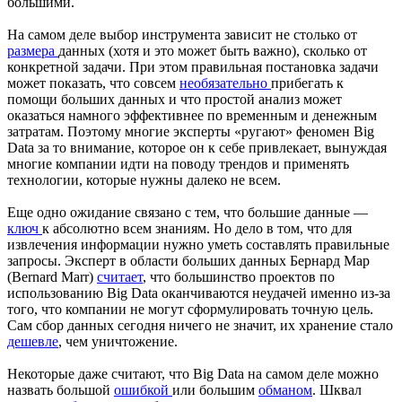
большими.
На самом деле выбор инструмента зависит не столько от
размера
данных (хотя и это может быть важно), сколько от
конкретной задачи. При этом правильная постановка задачи
может показать, что совсем
необязательно
прибегать к
помощи больших данных и что простой анализ может
оказаться намного эффективнее по временным и денежным
затратам. Поэтому многие эксперты «ругают» феномен Big
Data за то внимание, которое он к себе привлекает, вынуждая
многие компании идти на поводу трендов и применять
технологии, которые нужны далеко не всем.
Еще одно ожидание связано с тем, что большие данные —
ключ
к абсолютно всем знаниям. Но дело в том, что для
извлечения информации нужно уметь составлять правильные
запросы. Эксперт в области больших данных Бернард Мар
(Bernard Marr)
считает
, что большинство проектов по
использованию Big Data оканчиваются неудачей именно из-за
того, что компании не могут сформулировать точную цель.
Сам сбор данных сегодня ничего не значит, их хранение стало
дешевле
, чем уничтожение.
Некоторые даже считают, что Big Data на самом деле можно
назвать большой
ошибкой
или большим
обманом
. Шквал