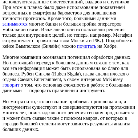
используются данные с метеостанций, радаров и спутников.
При этом в планах было даже использование показателей
встроенных в смартфоны барометров для повышения
точности прогнозов. Кроме того, большими данными
занимаются
многие банки и большая тройка операторов
мобильной связи. Изначально они использовали решения
только для внутренних целей, но теперь, например, Мегафон
сотрудничает с правительством Москвы и РЖД. Подробнее о
кейсе Вымпелком (Билайн) можно
почитать
на Хабре.
Многие компании осознавали потенциал обработки данных.
Но настоящий переход к большим данным связан с тем, как
вся эта информация может быть использована во благо для
бизнеса. Рубен Сигала (Ruben Sigala), глава аналитического
отдела Caesars Entertainment, в своем интервью McKinsey
говорит
о том, что основная сложность в работе с большими
данными — подобрать правильный инструмент.
Несмотря на то, что осознание проблемы пришло давно, и
инструменты существуют и совершенствуются на протяжении
многих лет, поиск идеального решения сегодня продолжается
и может быть связан также с поиском кадров, от которых в
гораздо большей степени могут зависеть результаты анализа
больших данных.