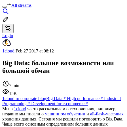
All streams
Login
1cloud
Feb 27 2017 at 08:12
Big Data: большие возможности или
большой обман
7 min
15K
1cloud.ru corporate blog
Big Data
*
High performance
*
Industrial
Programming
*
Development for e-commerce
*
Мы в
1cloud
часто рассказываем о технологиях, например,
недавно мы писали о
машинном обучении
и
all-flash-массивах
хранения данных. Сегодня мы решили поговорить о Big Data.
Чаще всего основным определением больших данных