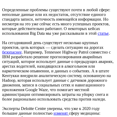
Определенные проблемы существуют почти в любой сфере:
неполные данные или их недостаток, отсутствие единого
стандарта записи, неточность имеющейся информации. Но
несмотря на это уже сейчас есть много успешных проектов,
которые действительно работают. О некоторых кейсах
использования Big Data мы уже рассказывали в этой
статье
.
На сегодняшний день существует несколько крупных
проектов, цель которых — сделать ситуацию на дорогах
безопаснее
. Например, Tennessee Highway Patrol совместно с
IBM разработало решение прогнозирования аварийных
ситуаций, которое использует данные о предыдущих авариях,
арестах водителей, находящихся в алкогольном или
наркотическом опьянении, и данных о событиях. А в штате
Кентукки внедрили аналитическую систему, основанную на
Hadoop, которая использует данные с датчиков дорожного
движения, записи в социальных сетях и навигационного
приложения Google Waze, что помогает местной
администрации оптимизировать затраты на уборку снега и
более рационально использовать средства против наледи.
Эксперты Deloitte Centre уверены, что уже к 2020 году
большие данные полностью
изменят
сферу медицины: