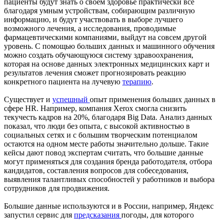
пациенты будут знать о своем здоровье практически все
благодаря умным устройствам, собирающим различную
информацию, и будут участвовать в выборе лучшего
возможного лечения, а исследования, проводимые
фармацевтическими компаниями, выйдут на совсем другой
уровень. С помощью больших данных и машинного обучения
можно создать обучающуюся систему здравоохранения,
которая на основе данных электронных медицинских карт и
результатов лечения сможет прогнозировать реакцию
конкретного пациента на лучевую
терапию
.
Существует и
успешный
опыт применения больших данных в
сфере HR. Например, компания Xerox смогла снизить
текучесть кадров на 20%, благодаря Big Data. Анализ данных
показал, что люди без опыта, с высокой активностью в
социальных сетях и с большим творческим потенциалом
остаются на одном месте работы значительно дольше. Такие
кейсы дают повод экспертам считать, что большие данные
могут применяться для создания бренда работодателя, отбора
кандидатов, составления вопросов для собеседования,
выявления талантливых способностей у работников и выбора
сотрудников для продвижения.
Большие данные используются и в России, например, Яндекс
запустил сервис для
предсказания
погоды, для которого