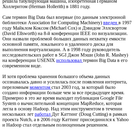
решила табулирующая машина, изобретенная Германом
Холлеритом (Herman Hollerith) в 1881 году.
Сам термин Big Data был впервые (по данным электронной
библиотеки Association for Computing Machinery)
введен
в 1997
году Майклом Коксом (Michael Cox) и Дэвидом Эллсвортом
(David Ellsworth) на 8-й конференции IEEE по визуализации.
Они назвали проблемой больших данных нехватку емкости
основной памяти, локального и удаленного диска для
выполнения виртуализации. А в 1998 году руководитель
исследовательских работ в SGI Джон Мэши (John R. Mashey)
на конференции USENIX
использовал
термин Big Data в его
современном виде.
И хотя проблема хранения большого объема данных
осознавалась давно и усилилась после появления интернета,
переломным
моментом
стал 2003 год, за который было
создано информации больше чем за все предыдущее время.
Примерно в это же время выходит публикация Google File
System о вычислительной концепции MapReduce, которая
легла в основу Hadoop. Над этим инструментом в течении
нескольких лет
работал
Дуг Каттинг (Doug Cutting) в рамках
проекта Nutch, а в 2006 году Каттинг присоединился к Yahoo
и Hadoop стал отдельным полноценным решением.