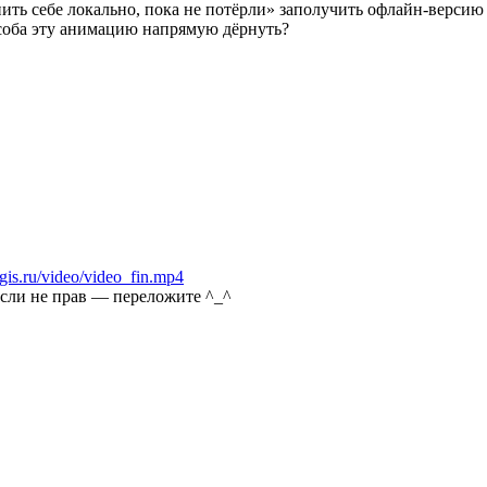
ить себе локально, пока не потёрли» заполучить офлайн-версию 
особа эту анимацию напрямую дёрнуть?
is.ru/video/video_fin.mp4
Если не прав — переложите ^_^