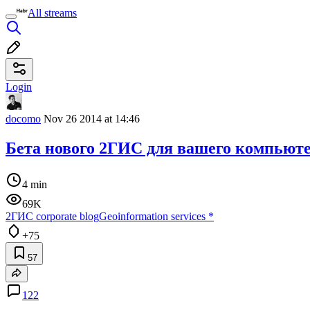
All streams
Login
docomo
Nov 26 2014 at 14:46
Бета нового 2ГИС для вашего компьют
4 min
69K
2ГИС corporate blog
Geoinformation services
*
+75
57
122