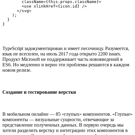
        className={this.props.className}>

        <use xlinkHref={icon.id} />

      </svg>

    );

  }

}
TypeScript задокументирован и имеет песочницу. Разумеется,
язык не всесилен, на июль 2017 года открыто 2200 issues.
Продукт Microsoft не поддерживает часть нововведений в
ES6. Но медленно и верно эти проблемы решаются в каждом
новом релизе.
Создание и тестирование верстки
В мобильном онлайне — 85 «глупых» компонентов. «Глупые»
компоненты — визуальные сущности, отвечающие за
представление полученных данных. В первую очередь мы
хотели разделить верстку и интеграцию этих компонентов в