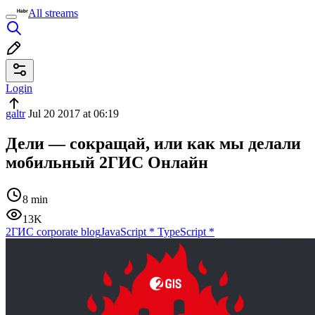
All streams
Login
galtr
Jul 20 2017 at 06:19
Дели — сокращай, или как мы делали
мобильный 2ГИС Онлайн
8 min
13K
2ГИС corporate blog
JavaScript
*
TypeScript
*