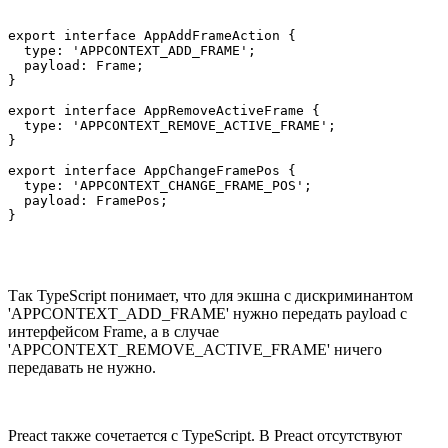
export interface AppAddFrameAction {

  type: 'APPCONTEXT_ADD_FRAME';

  payload: Frame;

}

export interface AppRemoveActiveFrame {

  type: 'APPCONTEXT_REMOVE_ACTIVE_FRAME';

}

export interface AppChangeFramePos {

  type: 'APPCONTEXT_CHANGE_FRAME_POS';

  payload: FramePos;

}
Так TypeScript понимает, что для экшна с дискриминантом
'APPCONTEXT_ADD_FRAME' нужно передать payload с
интерфейсом Frame, а в случае
'APPCONTEXT_REMOVE_ACTIVE_FRAME' ничего
передавать не нужно.
Preact также сочетается с TypeScript. В Preact отсутствуют