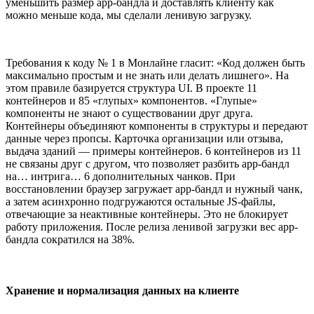
уменьшить размер app-бандла и доставлять клиенту как
можно меньше кода, мы сделали ленивую загрузку.
Требования к коду № 1 в Монлайне гласит: «Код должен быть
максимально простым и не знать или делать лишнего». На
этом правиле базируется структура UI. В проекте 11
контейнеров и 85 «глупых» компонентов. «Глупые»
компоненты не знают о существовании друг друга.
Контейнеры объединяют компоненты в структуры и передают
данные через пропсы. Карточка организации или отзыва,
выдача зданий — примеры контейнеров. 6 контейнеров из 11
не связаны друг с другом, что позволяет разбить app-бандл
на… интрига… 6 дополнительных чанков. При
восстановлении браузер загружает app-бандл и нужный чанк,
а затем асинхронно подгружаются остальные JS-файлы,
отвечающие за неактивные контейнеры. Это не блокирует
работу приложения. После релиза ленивой загрузки вес app-
бандла сократился на 38%.
Хранение и нормализация данных на клиенте