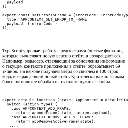
  payload

});

export const setErrorToFrame = (errorCode: ErrorCodeTyp
  type: APPCONTEXT_SET_ERROR_TO_FRAME,

  payload: { errorCode }

});
TypeScript упрощает работу с редьюсерами (чистые функции,
которые вычисляют новую версию стейта и возвращают ее).
Например, редьюсер, отвечающий за обновления информации
о текущем контексте приложения в стейте, обрабатывает 69
экшнов. На выходе получаем метод со свитчем в 100 строк
кода, возвращающий новый стейт. Критически важно в таком
большом полотне обрабатывать только нужные экшны.
export default function (state: AppContext = defaultSta
  switch (action.type) {

    case APPCONTEXT_ADD_FRAME:

      return appAddFrame(state, action.payload);

    case APPCONTEXT_REMOVE_ACTIVE_FRAME:

      return appRemoveActiveFrame(state);

   ....
