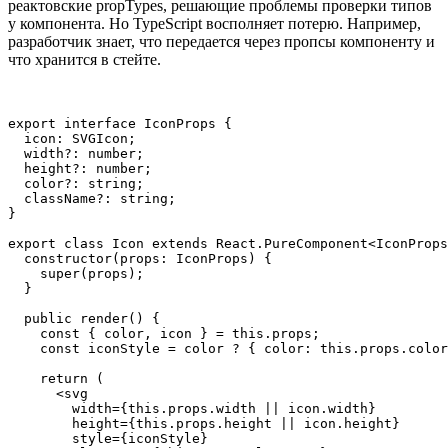
реактовские propTypes, решающие проблемы проверки типов
у компонента. Но TypeScript восполняет потерю. Например,
разработчик знает, что передается через пропсы компоненту и
что хранится в стейте.
export interface IconProps {

  icon: SVGIcon;

  width?: number;

  height?: number;

  color?: string;

  className?: string;

}

export class Icon extends React.PureComponent<IconProps
  constructor(props: IconProps) {

    super(props);

  }

  public render() {

    const { color, icon } = this.props;

    const iconStyle = color ? { color: this.props.color
    return (

      <svg

        width={this.props.width || icon.width}

        height={this.props.height || icon.height}

        style={iconStyle}
