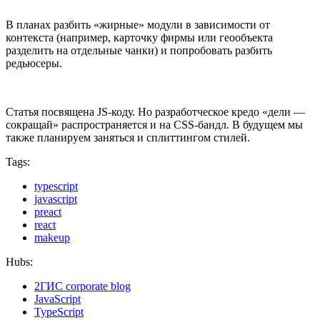
В планах разбить «жирные» модули в зависимости от
контекста (например, карточку фирмы или геообъекта
разделить на отдельные чанки) и попробовать разбить
редьюсеры.
Статья посвящена JS-коду. Но разработческое кредо «дели —
сокращай» распространяется и на CSS-бандл. В будущем мы
также планируем заняться и сплиттингом стилей.
Tags:
typescript
javascript
preact
react
makeup
Hubs:
2ГИС corporate blog
JavaScript
TypeScript