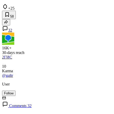
+25
58
32
16K+
30-days reach
2ГИС
10
Karma
@galtr
User
Follow
Comments 32