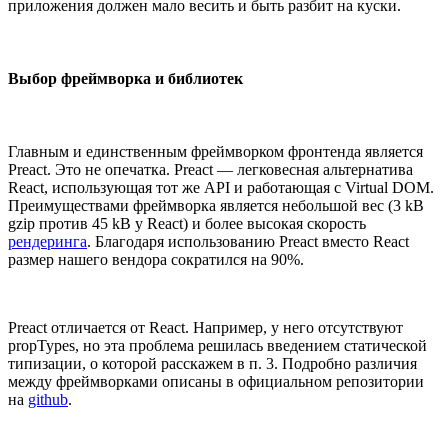
приложения должен мало весить и быть разбит на куски.
Выбор фреймворка и библиотек
Главным и единственным фреймворком фронтенда является
Preact. Это не опечатка. Preact — легковесная альтернатива
React, использующая тот же API и работающая с Virtual DOM.
Преимуществами фреймворка является небольшой вес (3 kB
gzip против 45 kB у React) и более высокая скорость
рендеринга
. Благодаря использованию Preact вместо React
размер нашего вендора сократился на 90%.
Preact отличается от React. Например, у него отсутствуют
propTypes, но эта проблема решилась введением статической
типизации, о которой расскажем в п. 3. Подробно различия
между фреймворками описаны в официальном репозитории
на
github
.