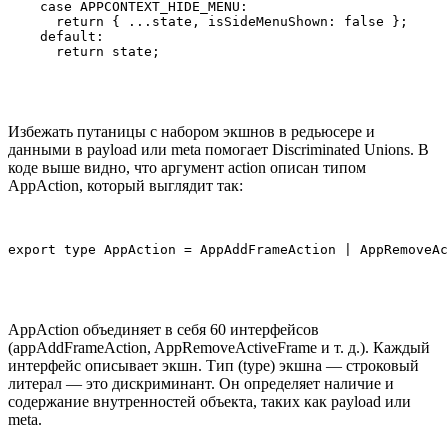
    case APPCONTEXT_HIDE_MENU:

      return { ...state, isSideMenuShown: false };

    default:

      return state;
Избежать путаницы с набором экшнов в редьюсере и
данными в payload или meta помогает Discriminated Unions. В
коде выше видно, что аргумент action описан типом
AppAction, который выглядит так:
export type AppAction = AppAddFrameAction | AppRemoveAc
AppAction объединяет в себя 60 интерфейсов
(appAddFrameAction, AppRemoveActiveFrame и т. д.). Каждый
интерфейс описывает экшн. Тип (type) экшна — строковый
литерал — это дискриминант. Он определяет наличие и
содержание внутренностей объекта, таких как payload или
meta.