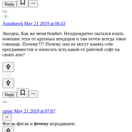
Reply
Aquahawk
May 21 2019 at 06:43
Звиздец. Как же меня бомбит. Неоднократно пытался юзать
новешие техи от крупных вендоров и там почти всегда такое
говнище. Почему??? Почему они не могут нанять себе
программистов и написать хоть какой-то рабочий софт на
своих апи?
Reply
zanac
May 21 2019 at 07:07
Фигак-фигак и
фтопку
впродакшен.