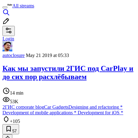
All streams
Login
autoclosure
May 21 2019 at 05:33
Как мы запустили 2ГИС под CarPlay и
до сих пор расхлёбываем
14 min
53K
2ГИС corporate blog
Car Gadgets
Designing and refactoring
*
Development of mobile applications
*
Development for iOS
*
+105
57