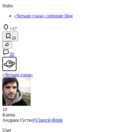
Hubs:
«Четыре глаза» corporate blog
+17
16
50
«Четыре глаза»
10
Karma
Андраш Густи
@CheeckyBride
User