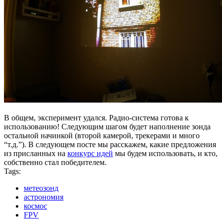
В общем, эксперимент удался. Радио-система готова к
использованию! Следующим шагом будет наполнение зонда
остальной начинкой (второй камерой, трекерами и много
“т.д.”). В следующем посте мы расскажем, какие предложения
из присланных на
конкурс идей
мы будем использовать, и кто,
собственно стал победителем.
Tags:
метеозонд
астрономия
космос
FPV