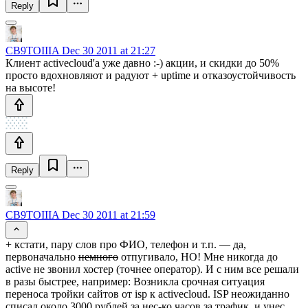
Reply
CB9TOIIIA
Dec 30 2011 at 21:27
Клиент activecloud'a уже давно :-) акции, и скидки до 50%
просто вдохновляют и радуют + uptime и отказоустойчивость
на высоте!
Reply
CB9TOIIIA
Dec 30 2011 at 21:59
+ кстати, пару слов про ФИО, телефон и т.п. — да,
первоначально
немного
отпугивало, НО! Мне никогда до
active не звонил хостер (точнее оператор). И с ним все решали
в разы быстрее, например: Возникла срочная ситуация
переноса тройки сайтов от isp к activecloud. ISP неожиданно
списал около 3000 рублей за нес-ко часов за трафик, и унес