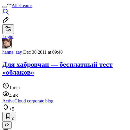
All streams
Login
hanna_zay
Dec 30 2011 at 09:40
Для хабровчан — бесплатный тест
«облаков»
1 min
4.4K
ActiveCloud corporate blog
+5
2