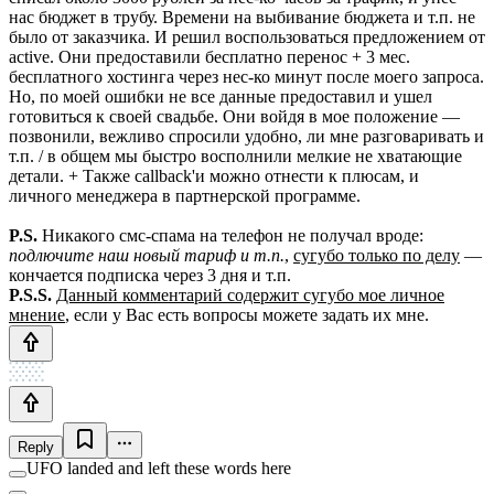
нас бюджет в трубу. Времени на выбивание бюджета и т.п. не
было от заказчика. И решил воспользоваться предложением от
active. Они предоставили бесплатно перенос + 3 мес.
бесплатного хостинга через нес-ко минут после моего запроса.
Но, по моей ошибки не все данные предоставил и ушел
готовиться к своей свадьбе. Они войдя в мое положение —
позвонили, вежливо спросили удобно, ли мне разговаривать и
т.п. / в общем мы быстро восполнили мелкие не хватающие
детали. + Также callback'и можно отнести к плюсам, и
личного менеджера в партнерской программе.
P.S.
Никакого смс-спама на телефон не получал вроде:
подлючите наш новый тариф и т.п.
,
сугубо только по делу
—
кончается подписка через 3 дня и т.п.
P.S.S.
Данный комментарий содержит сугубо мое личное
мнение
, если у Вас есть вопросы можете задать их мне.
Reply
UFO landed and left these words here