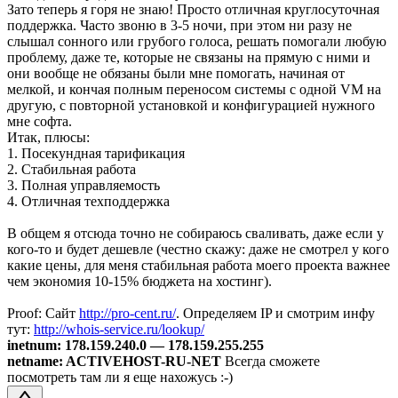
Зато теперь я горя не знаю! Просто отличная круглосуточная
поддержка. Часто звоню в 3-5 ночи, при этом ни разу не
слышал сонного или грубого голоса, решать помогали любую
проблему, даже те, которые не связаны на прямую с ними и
они вообще не обязаны были мне помогать, начиная от
мелкой, и кончая полным переносом системы с одной VM на
другую, с повторной установкой и конфигурацией нужного
мне софта.
Итак, плюсы:
1. Посекундная тарификация
2. Стабильная работа
3. Полная управляемость
4. Отличная техподдержка
В общем я отсюда точно не собираюсь сваливать, даже если у
кого-то и будет дешевле (честно скажу: даже не смотрел у кого
какие цены, для меня стабильная работа моего проекта важнее
чем экономия 10-15% бюджета на хостинг).
Proof: Сайт
http://pro-cent.ru/
. Определяем IP и смотрим инфу
тут:
http://whois-service.ru/lookup/
inetnum: 178.159.240.0 — 178.159.255.255
netname: ACTIVEHOST-RU-NET
Всегда сможете
посмотреть там ли я еще нахожусь :-)