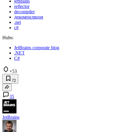
jetbrains
reflector
decompiler
декомпиляция
.net
c#
Hubs:
JetBrains corporate blog
.NET
C#
+53
72
35
JetBrains