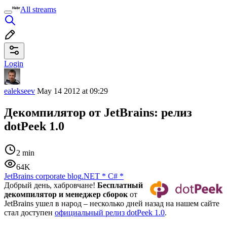
All streams
Login
ealekseev
May 14 2012 at 09:29
Декомпилятор от JetBrains: релиз
dotPeek 1.0
2 min
64K
JetBrains corporate blog
.NET
*
C#
*
Добрый день, хабровчане!
Бесплатный
декомпилятор и менеджер сборок
от
JetBrains ушел в народ – несколько дней назад на нашем сайте
стал доступен
официальный релиз dotPeek 1.0
.