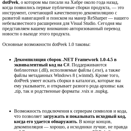
dotPeek
, о котором мы писали на Хабре около года назад,
когда появились первые публичные сборки продукта, — это
инструмент, сочетающий качественную декомпиляцию с
развитой навигацией и поиском на манер ReSharper — нашего
небезызвестного расширения для Visual Studio. Сегодня мы
представляем вашему вниманию авторизованный перевод
новости о выходе этого продукта.
Основные возможности dotPeek 1.0 таковы:
Декомпиляция сборок .NET Framework 1.0-4.5 в
эквивалентный код на C#
. Поддерживаются
библиотеки (.dll), исполняемые файлы (.exe), а также
файлы метаданных Windows 8 (.winmd). Кроме того,
dotPeek умеет искать сборки в каталогах, которые вы
ему указываете, и открывает разного рода архивы: как
.zip, так и родственные форматы .vsix и .nupkg.
Возможность подключения к серверам символов и кода,
что позволяет з
агружать и показывать исходный код,
когда его удается обнаружить
. В конце концов,
декомпиляция — хорошо, а исходники лучше, не правда