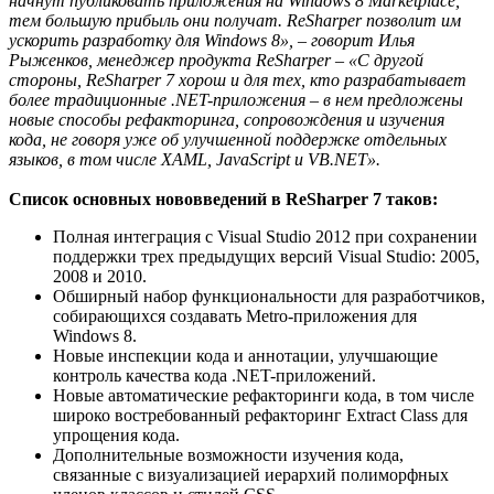
начнут публиковать приложения на Windows 8 Marketplace,
тем большую прибыль они получат. ReSharper позволит им
ускорить разработку для Windows 8», – говорит Илья
Рыженков, менеджер продукта ReSharper – «С другой
стороны, ReSharper 7 хорош и для тех, кто разрабатывает
более традиционные .NET-приложения – в нем предложены
новые способы рефакторинга, сопровождения и изучения
кода, не говоря уже об улучшенной поддержке отдельных
языков, в том числе XAML, JavaScript и VB.NET».
Список основных нововведений в ReSharper 7 таков:
Полная интеграция с Visual Studio 2012 при сохранении
поддержки трех предыдущих версий Visual Studio: 2005,
2008 и 2010.
Обширный набор функциональности для разработчиков,
собирающихся создавать Metro-приложения для
Windows 8.
Новые инспекции кода и аннотации, улучшающие
контроль качества кода .NET-приложений.
Новые автоматические рефакторинги кода, в том числе
широко востребованный рефакторинг Extract Class для
упрощения кода.
Дополнительные возможности изучения кода,
связанные с визуализацией иерархий полиморфных