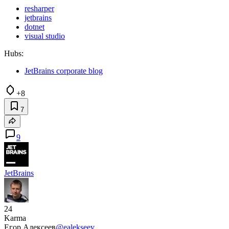
resharper
jetbrains
dotnet
visual studio
Hubs:
JetBrains corporate blog
+8
7
9
JetBrains
24
Karma
Егор Алексеев
@ealekseev