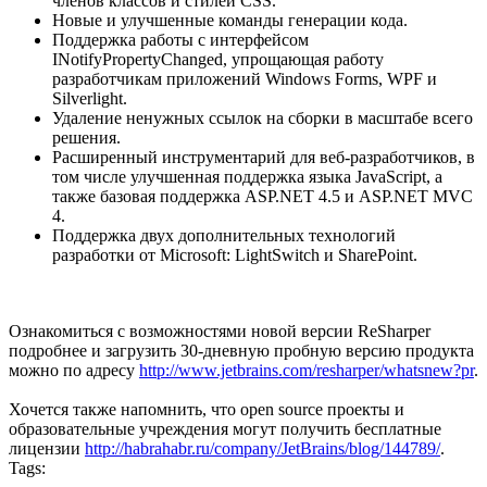
членов классов и стилей CSS.
Новые и улучшенные команды генерации кода.
Поддержка работы с интерфейсом
INotifyPropertyChanged, упрощающая работу
разработчикам приложений Windows Forms, WPF и
Silverlight.
Удаление ненужных ссылок на сборки в масштабе всего
решения.
Расширенный инструментарий для веб-разработчиков, в
том числе улучшенная поддержка языка JavaScript, а
также базовая поддержка ASP.NET 4.5 и ASP.NET MVC
4.
Поддержка двух дополнительных технологий
разработки от Microsoft: LightSwitch и SharePoint.
Ознакомиться с возможностями новой версии ReSharper
подробнее и загрузить 30-дневную пробную версию продукта
можно по адресу
http://www.jetbrains.com/resharper/whatsnew?pr
.
Хочется также напомнить, что open source проекты и
образовательные учреждения могут получить бесплатные
лицензии
http://habrahabr.ru/company/JetBrains/blog/144789/
.
Tags: