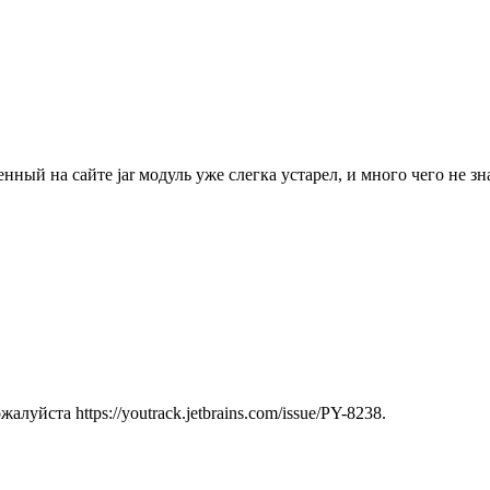
нный на сайте jar модуль уже слегка устарел, и много чего не зна
уйста https://youtrack.jetbrains.com/issue/PY-8238.