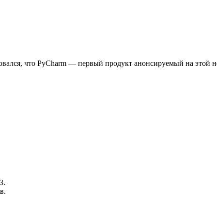
совался, что PyCharm — первый продукт анонсируемый на этой нед
3.
в.