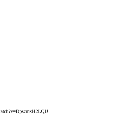
m/watch?v=DpscmxH2LQU