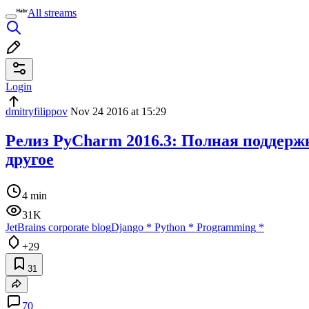
All streams
Login
dmitryfilippov
Nov 24 2016 at 15:29
Релиз PyCharm 2016.3: Полная поддержк
другое
4 min
31K
JetBrains corporate blog
Django
*
Python
*
Programming
*
+29
31
70