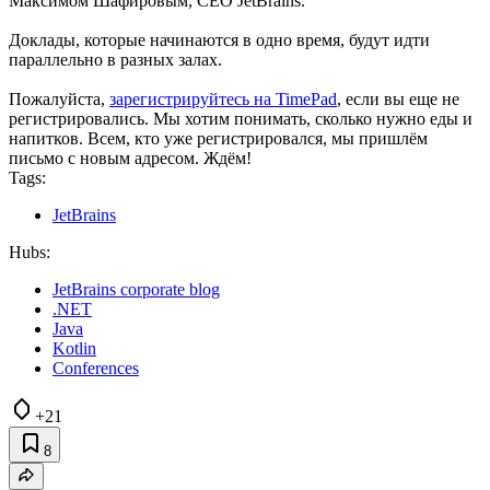
Максимом Шафировым, CEO JetBrains.
Доклады, которые начинаются в одно время, будут идти
параллельно в разных залах.
Пожалуйста,
зарегистрируйтесь на TimePad
, если вы еще не
регистрировались. Мы хотим понимать, сколько нужно еды и
напитков. Всем, кто уже регистрировался, мы пришлём
письмо с новым адресом. Ждём!
Tags:
JetBrains
Hubs:
JetBrains corporate blog
.NET
Java
Kotlin
Conferences
+21
8