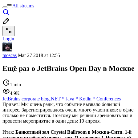
All streams
Login
moscas
Mar 27 2018 at 12:55
Ещё раз о JetBrains Open Day в Москве
1 min
4.9K
JetBrains corporate blog
.NET
*
Java
*
Kotlin
*
Conferences
Привет! Мы очень рады, что событие вызвало большой
интерес. Зарегистрировалось очень много участников: в офис
столько не поместится. Поэтому мы решили арендовать зал и
провести мероприятие в один день: 19 апреля.
Итак:
Банкетный зал Crystal Ballroom в Москва-Сити, 1-й
красногвардейский проезд, дом 21 строение 2. Четвертый