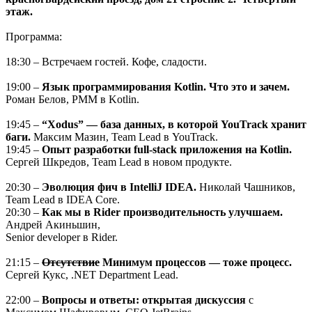
этаж.
Программа:
18:30 – Встречаем гостей. Кофе, сладости.
19:00 –
Язык программирования Kotlin. Что это и зачем.
Роман Белов, PMM в Kotlin.
19:45 –
“Xodus” — база данных, в которой YouTrack хранит
баги.
Максим Мазин, Team Lead в YouTrack.
19:45 –
Опыт разработки full-stack приложения на Kotlin.
Сергей Шкредов, Team Lead в новом продукте.
20:30 –
Эволюция фич в IntelliJ IDEA.
Николай Чашников,
Team Lead в IDEA Core.
20:30 –
Как мы в Rider производительность улучшаем.
Андрей Акиньшин,
Senior developer в Rider.
21:15 –
Отсутствие
Минимум процессов — тоже процесс.
Сергей Кукс, .NET Department Lead.
22:00 –
Вопросы и ответы: открытая дискуссия
с