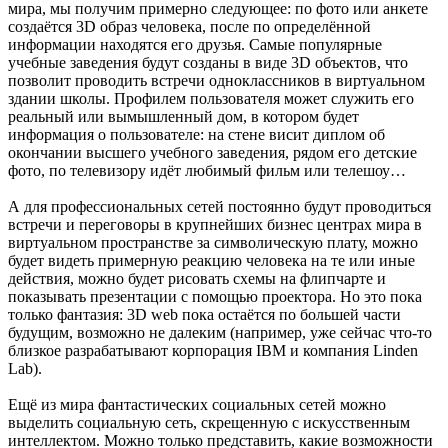
мира, мы получим примерно следующее: по фото или анкете
создаётся 3D образ человека, после по определённой
информации находятся его друзья. Самые популярные
учебные заведения будут созданы в виде 3D объектов, что
позволит проводить встречи одноклассников в виртуальном
здании школы. Профилем пользователя может служить его
реальный или вымышленный дом, в котором будет
информация о пользователе: на стене висит диплом об
окончании высшего учебного заведения, рядом его детские
фото, по телевизору идёт любимый фильм или телешоу…
А для профессиональных сетей постоянно будут проводиться
встречи и переговоры в крупнейших бизнес центрах мира в
виртуальном пространстве за символическую плату, можно
будет видеть примерную реакцию человека на те или иные
действия, можно будет рисовать схемы на флипчарте и
показывать презентации с помощью проектора. Но это пока
только фантазия: 3D web пока остаётся по большей части
будущим, возможно не далеким (например, уже сейчас что-то
близкое разрабатывают корпорация IBM и компания Linden
Lab).
Ещё из мира фантастических социальных сетей можно
выделить социальную сеть, скрещенную с искусственным
интеллектом. Можно только представить, какие возможности