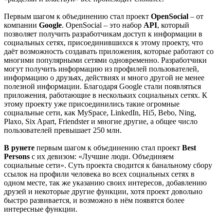
Первым шагом к объединению стал проект
OpenSocial
– от
компании
Google
. OpenSocial – это набор
API
, который
позволяет получить разработчикам доступ к информации в
социальных сетях, присоединившихся к этому проекту, что
даёт возможность создавать приложения, которые работают со
многими популярными сетями одновременно. Разработчики
могут получить информацию из профилей пользователей,
информацию о друзьях, действиях и много другой не менее
полезной информации. Благодаря Google стали появляться
приложения, работающие в нескольких социальных сетях. К
этому проекту уже присоединились такие огромные
социальные сети, как MySpace, LinkedIn, Hi5, Bebo, Ning,
Plaxo, Six Apart, Friendster и многие другие, а общее число
пользователей превышает 250 млн.
В рунете
первым шагом к объединению стал проект
Best
Persons
с их девизом: «Лучшие люди. Объединяем
социальные сети». Суть проекта сводится к банальному сбору
ссылок на профили человека во всех социальных сетях в
одном месте, так же указанию своих интересов, добавлению
друзей и некоторые другие функции, хотя проект довольно
быстро развивается, и возможно в нём появятся более
интересные функции.