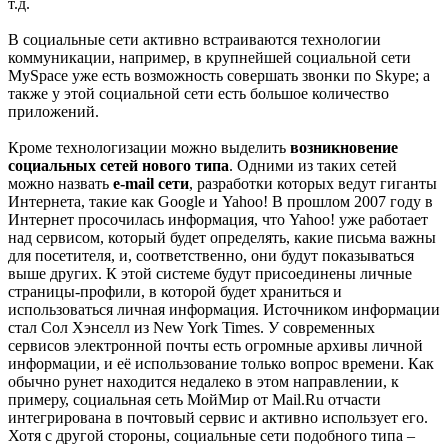
т.д.
В социальные сети активно встраиваются технологии
коммуникации, например, в крупнейшей социальной сети
MySpace уже есть возможность совершать звонки по Skype; а
также у этой социальной сети есть большое количество
приложений.
Кроме технологизации можно выделить
возникновение
социальных сетей нового типа
. Одними из таких сетей
можно назвать
e-mail сети
, разработки которых ведут гиганты
Интернета, такие как Google и Yahoo! В прошлом 2007 году в
Интернет просочилась информация, что Yahoo! уже работает
над сервисом, который будет определять, какие письма важны
для посетителя, и, соответственно, они будут показываться
выше других. К этой системе будут присоединены личные
страницы-профили, в которой будет храниться и
использоваться личная информация. Источником информации
стал Сол Хэнселл из New York Times. У современных
сервисов электронной почты есть огромные архивы личной
информации, и её использование только вопрос времени. Как
обычно рунет находится недалеко в этом направлении, к
примеру, социальная сеть МойМир от Mail.Ru отчасти
интегрирована в почтовый сервис и активно использует его.
Хотя с другой стороны, социальные сети подобного типа –