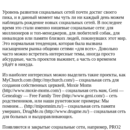
Уровень развития социальных сетей почти достиг своего
пика, и в данный момент мы чуть ли ни каждый день можем
наблюдать рождение новых социальных сетей. В последнее
время это стали именно нишевые социальные сети: для
миллионеров и топ-менеджеров, для любителей собак, для
инвалидов или памяти близких людей, покинувших этот мир.
Это нормальная тенденция, которая была вызвана
насыщением рынка общими сетями «для всех». Довольно
часто можно встретить интересные темы, иногда просто
абсурдные, часть проектов выживет, а часть со временем
уйдёт в никуда.
Из наиболее интересных можно выделить такие проекты, как
MyChurch.com (http://mychurch.com/) – социальная сеть для
создания собственных церквей, Moxie Moms
(http://www.moxie-moms.com/) – социальная сеть мам, Geni —
Genealogy — Free Family Tree (http://www.geni.com/) – сеть
родственников, или наши рунетовские примеры: Мы
помним… (http://mipomnim.ru/) – социальная сеть памяти
умерших, DrugMe.ru (http://www.drugme.ru/) – социальная сеть
для больных и выздоравливающих.
Появляются и закрытые социальные сети, например, PRO2