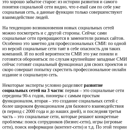
это хорошо забытое старое: из истории развития и самого
понятия социальной сети видно, что e-mail сам по себе уже
социальная сеть, а данные функции только совершенствуют
взаимодействие людей.
На тенденцию возникновения новых социальных сетей
можно посмотреть и с другой стороны. Сейчас сами
социальные сети превращаются в заменители разных сайтов.
Особенно это заметно для профессиональных СМИ: по одной
из версий социальные сети таят в себе опасность для таких
компаний. И по всей вероятности СМИ это уже поняли и
готовятся обороняться: по слухам крупнейшие западные СМИ
сейчас готовят социальный функционал для своих проектов и
скоро совершат попытку скрестить профессиональное онлайн
издание и социальную сеть.
Некоторые эксперты условно разделяют
развитие
социальных сетей на 3 части
: первая – это социальные сети
середины 90-х годов, пионеры с самым простым
функционалом, вторая – это создание социальных сетей с
более широким функционалом для базового взаимодействия
(в период с 2000 года и до наших дней), и последняя третья
часть – это социальные сети, которые решают конкретные
проблемы: поиск сотрудников (бизнес-сети), игры (игровые
сети), поиск информации (контент-сети) и т.д. По этой теории