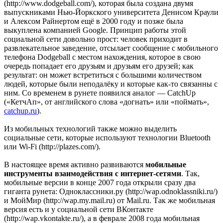
(http://www.dodgeball.com/), которая была создана двумя
выпускниками Нью-Йоркского университета Денисом Краули
и Алексом Райнертом ещё в 2000 году и позже была
выкуплена компанией Google. Принцип работы этой
социальной сети довольно прост: человек приходит в
развлекательное заведение, отсылает сообщение с мобильного
телефона Dodgeball с местом нахождения, которое в свою
очередь попадает его друзьям и друзьям его друзей; как
результат: он может встретиться с большими количеством
людей, которые были неподалёку и которые как-то связанны с
ним. Со временем в рунете появился аналог — CatchUp
(«КетчАп», от английского слова «догнать» или «поймать»,
catchup.ru
).
Из мобильных технологий также можно выделить
социальные сети, которые используют технологии Bluetooth
или Wi-Fi (http://plazes.com/).
В настоящее время активно развиваются
мобильные
инструменты взаимодействия с интернет-сетями
. Так,
мобильные версии в конце 2007 года открыли сразу два
гиганта рунета: Одноклассники.ру (http://wap.odnoklassniki.ru/)
и МойМир (http://wap.my.mail.ru) от Mail.ru. Так же мобильная
версия есть и у социальной сети ВКонтакте
(http://wap.vkontakte.ru/), а в феврале 2008 года мобильная