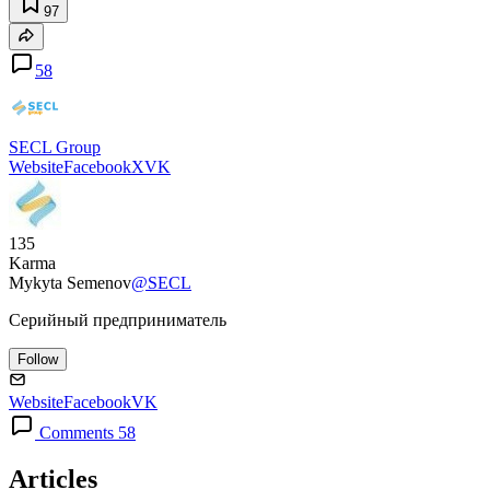
97
58
SECL Group
Website
Facebook
X
VK
135
Karma
Mykyta Semenov
@SECL
Серийный предприниматель
Follow
Website
Facebook
VK
Comments 58
Articles