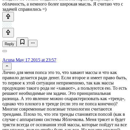
облачность, а немного более широкая мысль. Я считаю что с
задачей справились =)
Reply
Acuna
May 17 2015 at 23:57
Лично для меня попса это то, что хавают массы и что как
правило делается ради денег. Если второе и имеет право быть,
то первое к этой ситуации неприменимо, так как массы
продукцию такого рода не «хавают», а пользуются ею. То есть
решают необходимые им задачи. Это принципиальная
разница. А это явление можно охарактеризовать как «тренд»,
однако что плохого в тренде (если это не попса конечно)?
Многие современные полезные технологии считаются
трендами. Плохо то, что эти тренды становятся попсой (как в
случае с аппаратами системы Яблочкова. Меня трясет и будет
трясти всегда от осознания этой массы, которые пойдут на все
что угодно, только чтобы быть как все. На все что угодно!).