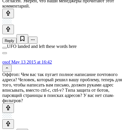
Согласен. Уверен, что наши менеджеры прочитают этот
комментарий.
Reply
UFO landed and left these words here
osof
May 13 2015 at 16:42
Оффтоп: Чем вас так пугает полное написание почтового
адреса? Человек, который решил вашу проблему, теперь для
того, чтобы написать вам письмо, должен руками адрес
вписывать, вместо ctrl-c, ctrl-v? Типа защита от ботов,
парсящий страницы в поисках адресов? У вас нет спам-
фильтров?