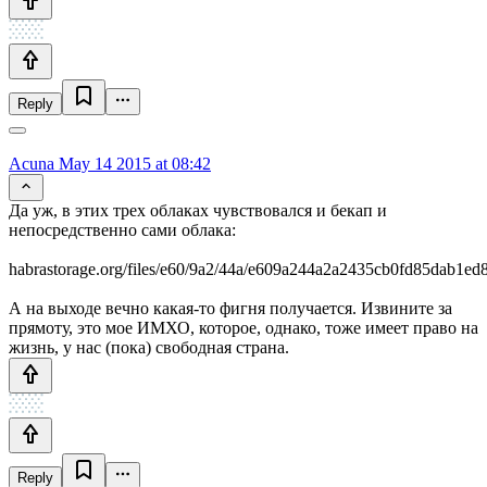
Reply
Acuna
May 14 2015 at 08:42
Да уж, в этих трех облаках чувствовался и бекап и
непосредственно сами облака:
habrastorage.org/files/e60/9a2/44a/e609a244a2a2435cb0fd85dab1ed
А на выходе вечно какая-то фигня получается. Извините за
прямоту, это мое ИМХО, которое, однако, тоже имеет право на
жизнь, у нас (пока) свободная страна.
Reply