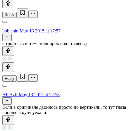
Reply
boblenin
May 13 2015 at 17:57
Стройная система подпорок и костылей :)
Reply
Al_Azif
May 13 2015 at 22:58
Если в оригинале двоилось просто по вертикали, то тут глаза
вообще в кучу уехали.