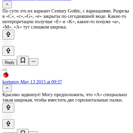
По сути это их вариант Century Gothic, с вариациями. Разрезы
в «С», «c»,«G», «e» закрыты по сегодняшней моде. Какие-то
интерпретации получше «E» и «K», какие-то похуже «а»,
«М». «A» тут слишком широка.
Reply
kortunov
May 13 2015 at 09:37
Красиво задвинул! Могу предположить, что «А» специально
такая широкая, чтобы вместить две горизонтальные палки.