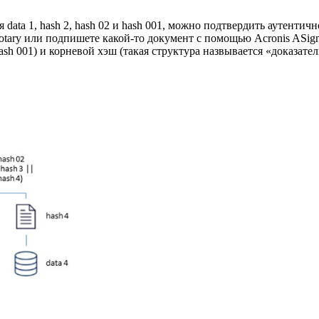
 data 1, hash 2, hash 02 и hash 001, можно подтвердить аутентич
Notary или подпишете какой-то документ с помощью Acronis ASign
hash 001) и корневой хэш (такая структура назвывается «доказате