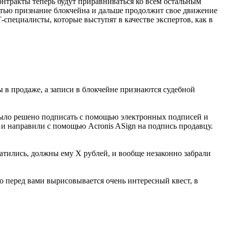
нтракты теперь будут приравниваться ко всем остальным
ностью признание блокчейна и дальше продолжит свое движение
-специалисты, которые выступят в качестве экспертов, как в
 в продаже, а записи в блокчейне признаются судебной
было решено подписать с помощью электронных подписей и
 и направили с помощью Acronis ASign на подпись продавцу.
латились, должны ему X рублей, и вообще незаконно забрали
что перед вами вырисовывается очень интересный квест, в