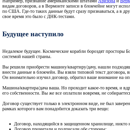
Например, признание американскими штатами
Аризона
и
Вер
видам договоров, а в Вермонте записи в блокчейне могут испо
по США. Где-то таких данные будут сразу признаваться, а в др
свое время это было с ДНК-тестами.
Будущее наступило
Недалекое будущее. Космические корабли бороздят просторы Бо
системой нашей страны.
Вы решили приобрести машину/квартиру/дачу, нашли подходящ
внести данные в блокчейн. Вы взяли типовой текст договора,
Он внимательно изучил договор, обратил ваше внимание на о
Машина/квартира/дача ваша. Но проходит какое-то время, и вд
его собственности. Вы же все оплатили вовремя, не собираетес
Договор существует только в электронном виде, не был заверен 
рамках которого вам понадобится доказать три вещи:
Договор, находящийся в защищенном хранилище, никто н
Договор прочитали и подписали обе стороны;