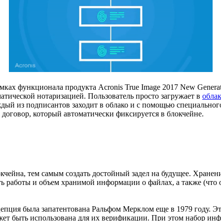
ках функционала продукта Acronis True Image 2017 New Generat
атической нотаризацией. Пользователь просто загружает в
облак
дый из подписантов заходит в облако и с помощью специальног
 договор, который автоматически фиксируется в блокчейне.
кчейна, тем самым создать достойный задел на будущее. Хранен
ь работы и объем хранимой информации о файлах, а также (что 
цепция была запатентована Ральфом Мерклом еще в 1979 году. Э
жет быть использована для их верификации. При этом набор и