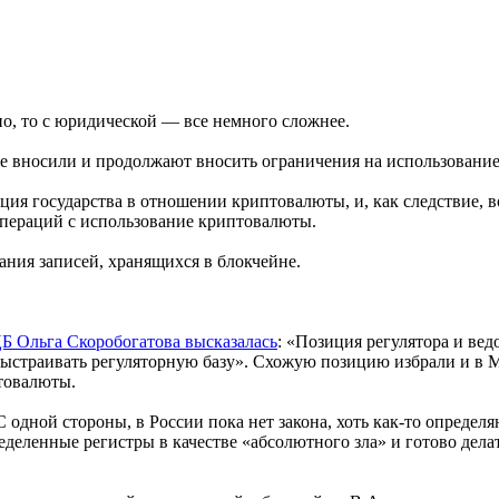
но, то с юридической — все немного сложнее.
ре вносили и продолжают вносить ограничения на использовани
иция государства в отношении криптовалюты, и, как следствие,
операций с использование криптовалюты.
ания записей, хранящихся в блокчейне.
Б Ольга Скоробогатова высказалась
: «Позиция регулятора и вед
го выстраивать регуляторную базу». Схожую позицию избрали и в
товалюты.
С одной стороны, в России пока нет закона, хоть как-то опреде
деленные регистры в качестве «абсолютного зла» и готово делат