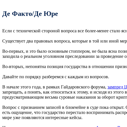
Де Факто/Де Юре
Если с технической стороной вопроса все более-менее стало яс
Существует два правовых вопроса, которые в той или иной ме
Во-первых, и это было основным стоппером, не была ясна поз
заходила о реальном уголовном преследовании за проведение 
Во-вторых, непонятна позиция государства в отношении призн
Давайте по порядку разберемся с каждым из вопросов.
В начале этого года, в рамках Гайдаровского форума,
зампред Ц
запрещать, а понять, как относиться к этому, и исходя из это
предусматривающим весьма суровые наказания за оборот крип
Вопрос с признанием записей в блокчейне в суде пока открыт. 
есть ощущение, что государство перестало воспринимать распре
мире уже появляются интересные кейсы.