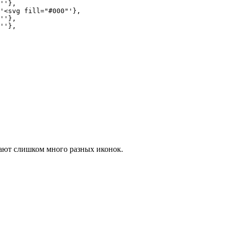
''},

'<svg fill="#000"'},

''},

''},

вают слишком много разных иконок.