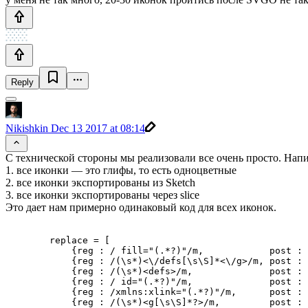
Reply
Nikishkin
Dec 13 2017 at 08:14
С технической стороны мы реализовали все очень просто. Нап
1. все иконки — это глифы, то есть одноцветные
2. все иконки экспортированы из Sketch
3. все иконки экспортированы через slice
Это дает нам примерно одинаковый код для всех иконок.
        replace = [

            {reg : / fill="(.*?)"/m,            post : 
            {reg : /(\s*)<\/defs[\s\S]*<\/g>/m, post : 
            {reg : /(\s*)<defs>/m,              post : 
            {reg : / id="(.*?)"/m,              post : 
            {reg : /xmlns:xlink="(.*?)"/m,      post : 
            {reg : /(\s*)<g[\s\S]*?>/m,         post : 