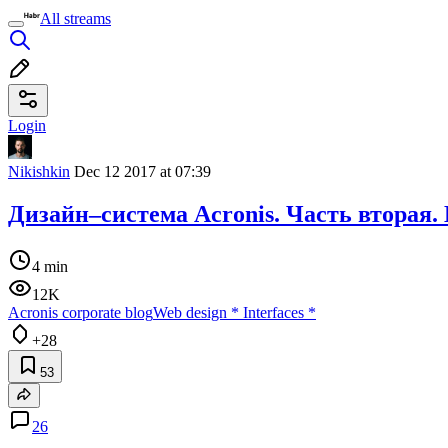
All streams
Login
Nikishkin
Dec 12 2017 at 07:39
Дизайн–система Acronis. Часть вторая
4 min
12K
Acronis corporate blog
Web design
*
Interfaces
*
+28
53
26