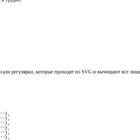
исали регулярки, которые проходят по SVG и вычищают все лиш
''},

''},

''},

''},

''},

''},
