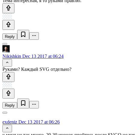
Тема интересная, я то руками правлю.
Reply
Nikishkin
Dec 13 2017 at 06:24
Руками? Каждый SVG отдельно?
Reply
exdeniz
Dec 13 2017 at 06:26
у меня не так много, 20-30 иконок пройтись после SVGO не так