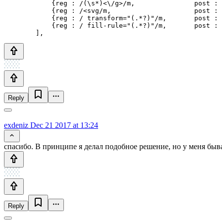
            {reg : /(\s*)<\/g>/m,               post : 
            {reg : /<svg/m,                     post : 
            {reg : / transform="(.*?)"/m,       post : 
            {reg : / fill-rule="(.*?)"/m,       post : 
Reply
exdeniz
Dec 21 2017 at 13:24
спасибо. В принципе я делал подобное решение, но у меня бы
Reply