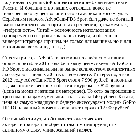
года назад изделия GoPro практически не были известны в
России. И большинство наших сограждан вовсе не
подозревало о существовании этого американского «чуда».
Серьёзным плюсом AdvoCam-FD3 Sport был даже не богатый
выбор комплектных спортивных креплений, а, скажем так,
«гибридность». Читай – возможность использования
одновременно и в роли как экшн-камеры, и обычного
видеорегистратора (причем, не только для машины, но и для
мотоцикла, велосипеда и т.д.).
Спустя три года AdvoCam вспомнил о своём спортивном
опыте: в октябре 2015 года был выпущен «сиквел» AdvoCam-
FD Sport с максимальным на рынке количеством комплектных
аксессуаров – целых 20 штук в комплекте. Интересно, что в
2012 году AdvoCam-FD3 Sport стоил 7 990 рублей, а новинка
– даже после известных событий с курсом – 7 850 рублей
(цена на момент написания материала). То есть, за прошедшие
три года цена даже уменьшилась — аж на 140 рублей. Кстати,
цена на самую младшую и бедную аксессуарами модель GoPro
HERO на данный момент составляет порядка 12 000 рублей.
Отличный стимул, чтобы вместо классического
авторегистратора приобрести такой мотивирующий к
активному отдыху универсальный гаджет.