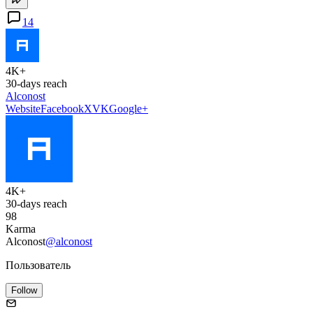
14
4K+
30-days reach
Alconost
Website
Facebook
X
VK
Google+
4K+
30-days reach
98
Karma
Alconost
@alconost
Пользователь
Follow