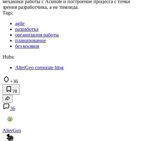
механики работы с Acunote и построение процесса с точки
зрения разработчика, а не тимлида.
Tags:
agile
разработка
организация работы
планирование
без косяков
Hubs:
AlterGeo corporate blog
+36
78
36
AlterGeo