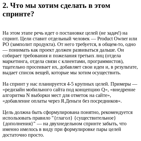
2. Что мы хотим сделать в этом
спринте?
На этом этапе речь идет о постановке целей (не задач!) на
спринт. Цели ставит отдельный человек — Product Owner или
PO (замполит продукта). От него требуется, в общем-то, одно
— понимать как проект должен развиваться дальше. Он
собирает требования и пожелания третьих лиц (отдела
маркетинга, отдела связи с клиентами, программистов),
тщательно просеивает их, добавляет свои идеи и, в результате,
выдает список вещей, которые мы хотим осуществить.
На спринт у нас планируется 4-5 крупных целей. Примеры —
«редизайн мобильного сайта под концепцию Q», «внедрение
алгоритма N выборки мест для отметок на сайте»,
«добавление оплаты через Я.Деньги без посредников».
Цель должна быть сформулирована понятно, рекомендуется
использовать правило "{глагол} {существительное}
{дополнения}" — на двухнедельном спринте забыть, что
именно имелось в виду при формулировке пары целей
достаточно просто.