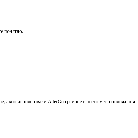
се понятно.
о недавно использовали AlterGeo районе вашего местоположения