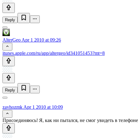
Reply
AlterGeo
Apr 1 2010 at 09:26
itunes.apple.com/ru/app/altergeo/id341051453?mt=8
Reply
zavhozmk
Apr 1 2010 at 10:09
Присоединяюсь! Я, как ни пытался, не смог увидеть в телефон