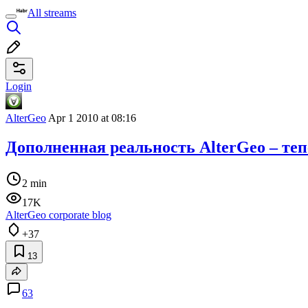
All streams
Login
AlterGeo
Apr 1 2010 at 08:16
Дополненная реальность AlterGeo – теп
2 min
17K
AlterGeo corporate blog
+37
13
63