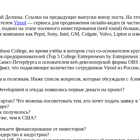
 Долины. Ссылки на предыдущие выпуски внизу поста. На этот 
ателем
Virool
— сервиса для продвижения онлайн-видео (в частнос
о, поднял на этапе посевного инвестирования (seed round) больш
 компании как Pepsi, Sony, Intel, GM, Colgate, Volvo, Lipton и 
bson College, во время учёбы в котором стал со-основателем кр
предпринимателей (Top 5 College Entrepreneurs by Entrepreneur 
нкт-Петербурга и основателем веб-девелоперской фирмы OBS Lab
факт, что подавляющее количество сотрудников Virool из России.
 и полезным. Ниже список вопросов, которые обсуждали с Але
Development и откуда появились первые деньги на проект?
тартап? Что можешь посоветовать тем, кто хочет подать заявку в
щее?
ак получилось?
хуже, чем в США?
лекаете финансирование от инвесторов?
идерство в индустрии?