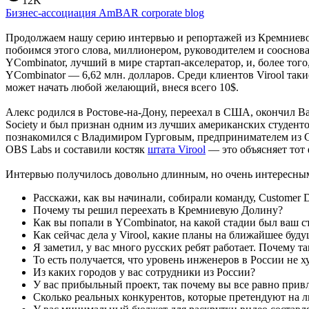
12K
Бизнес-ассоциация AmBAR corporate blog
Продолжаем нашу серию интервью и репортажей из Кремниевой
побоимся этого слова, миллионером, руководителем и сооснов
YCombinator, лучший в мире стартап-акселератор, и, более тог
YCombinator — 6,62 млн. долларов. Среди клиентов Virool такие
может начать любой желающий, внеся всего 10$.
Алекс родился в Ростове-на-Дону, переехал в США, окончил Ba
Society и был признан одним из лучших американских студентов-
познакомился с Владимиром Гурговым, предпринимателем из Са
OBS Labs и составили костяк
штата Virool
— это объясняет тот 
Интервью получилось довольно длинным, но очень интересным
Расскажи, как вы начинали, собирали команду, Customer 
Почему ты решил переехать в Кремниевую Долину?
Как вы попали в YCombinator, на какой стадии был ваш с
Как сейчас дела у Virool, какие планы на ближайшее буду
Я заметил, у вас много русских ребят работает. Почему т
То есть получается, что уровень инженеров в России не 
Из каких городов у вас сотрудники из России?
У вас прибыльный проект, так почему вы все равно прив
Сколько реальных конкурентов, которые претендуют на л