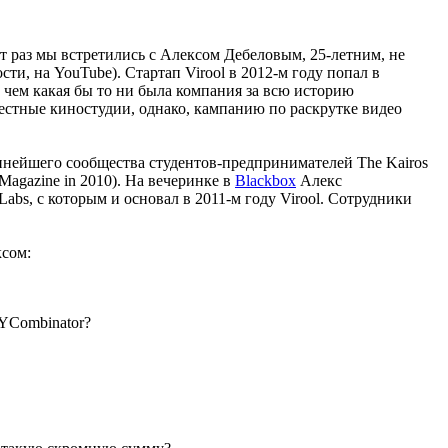
раз мы встретились с Алексом Дебеловым, 25-летним, не
ти, на YouTube). Стартап Virool в 2012-м году попал в
е, чем какая бы то ни была компания за всю историю
известные киностудии, однако, кампанию по раскрутке видео
упнейшего сообщества студентов-предпринимателей The Kairos
Magazine in 2010). На вечеринке в
Blackbox
Алекс
s, с которым и основал в 2011-м году Virool. Сотрудники
ксом:
 YCombinator?