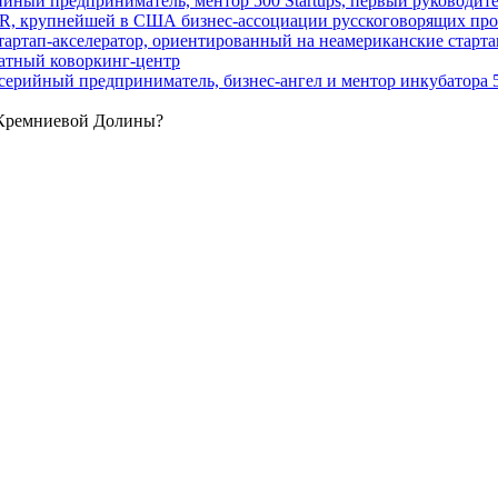
ый предприниматель, ментор 500 Startups, первый руководител
 крупнейшей в США бизнес-ассоциации русскоговорящих проф
артап-акселератор, ориентированный на неамериканские старт
атный коворкинг-центр
ийный предприниматель, бизнес-ангел и ментор инкубатора 50
 Кремниевой Долины?