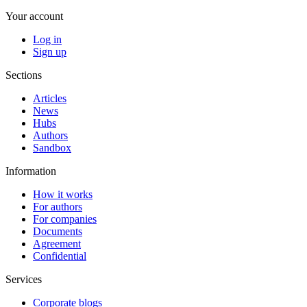
Your account
Log in
Sign up
Sections
Articles
News
Hubs
Authors
Sandbox
Information
How it works
For authors
For companies
Documents
Agreement
Confidential
Services
Corporate blogs