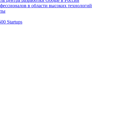
ь центра разработки Google в России
ессионалов в области высоких технологий
апы
0 Startups