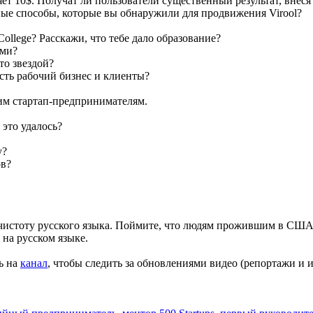
ет 10$. Получат ли пользователи существенный результат, внес
зные способы, которые вы обнаружили для продвижения Virool?
ollege? Расскажи, что тебе дало образование?
ами?
то звездой?
есть рабочий бизнес и клиенты?
им стартап-предпринимателям.
 это удалось?
у?
ов?
 чистоту русского языка. Поймите, что людям прожившим в США 
на русском языке.
ь на
канал
, чтобы следить за обновлениями видео (репортажи и 