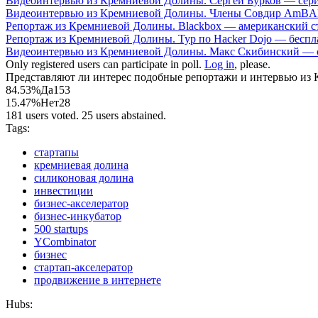
Видеоинтервью из Кремниевой Долины. Сергей Бурков — серийн
Видеоинтервью из Кремниевой Долины. Члены Совдир AmBAR,
Репортаж из Кремниевой Долины. Blackbox — американский ст
Репортаж из Кремниевой Долины. Тур по Hacker Dojo — беспл
Видеоинтервью из Кремниевой Долины. Макс Скибинский — сер
Only registered users can participate in poll.
Log in
, please.
Представляют ли интерес подобные репортажи и интервью из
84.53%
Да
153
15.47%
Нет
28
181 users voted. 25 users abstained.
Tags:
стартапы
кремниевая долина
силиконовая долина
инвестиции
бизнес-акселератор
бизнес-инкубатор
500 startups
YCombinator
бизнес
стартап-акселератор
продвижение в интернете
Hubs: