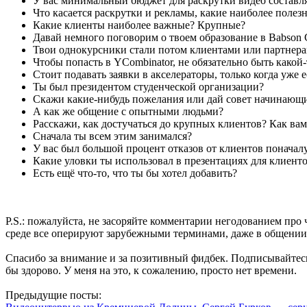
У вас минимальный бюджет для раскрутки видео составля
Что касается раскрутки и рекламы, какие наиболее поле
Какие клиенты наиболее важные? Крупные?
Давай немного поговорим о твоем образование в Babson C
Твои однокурсники стали потом клиентами или партнер
Чтобы попасть в YCombinator, не обязательно быть какой-
Стоит подавать заявки в акселераторы, только когда уже 
Ты был президентом студенческой организации?
Скажи какие-нибудь пожелания или дай совет начинающ
А как же общение с опытными людьми?
Расскажи, как достучаться до крупных клиентов? Как вам
Сначала ты всем этим занимался?
У вас был большой процент отказов от клиентов поначал
Какие уловки ты использовал в презентациях для клиент
Есть ещё что-то, что ты бы хотел добавить?
P.S.: пожалуйста, не засоряйте комментарии негодованием про
среде все оперируют зарубежными терминами, даже в общении 
Спасибо за внимание и за позитивный фидбек. Подписывайтес
бы здорово. У меня на это, к сожалению, просто нет времени.
Предыдущие посты: