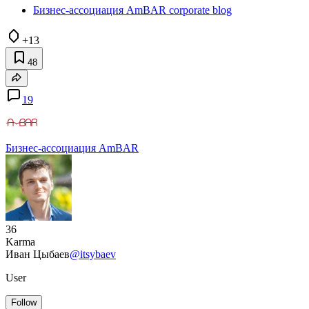
Бизнес-ассоциация AmBAR corporate blog
+13
48
19
Бизнес-ассоциация AmBAR
36
Karma
Иван Цыбаев
@itsybaev
User
Follow