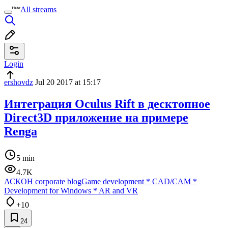
All streams
Login
ershovdz
Jul 20 2017 at 15:17
Интеграция Oculus Rift в десктопное
Direct3D приложение на примере
Renga
5 min
4.7K
АСКОН corporate blog
Game development
*
CAD/CAM
*
Development for Windows
*
AR and VR
+10
24