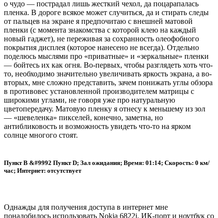
о чудо — пострадал лишь жесткий чехол, да поцарапалась
пленка. В дороге всякое может случиться, да и стирать следы
от пальцев на экране я предпочитаю с внешней матовой
пленки (с момента знакомства с которой клею на каждый
новый гаджет), не переживая за сохранность олеофобного
покрытия дисплея (которое нанесено не всегда). Отдельно
поделюсь мыслями про «приватные» и «зеркальные» пленки
— бойтесь их как огня. Во-первых, чтобы разглядеть хоть что-
то, необходимо значительно увеличивать яркость экрана, а во-
вторых, мне сложно представить, зачем понижать углы обзора
в противовес установленной производителем матрицы с
широкими углами, не говоря уже про натуральную
цветопередачу. Матовую пленку я отнесу к меньшему из зол
— «шевеленка» пикселей, конечно, заметна, но
антибликовость и возможность увидеть что-то на ярком
солнце многого стоят.
Пункт B &#9992 Пункт D; Зал ожидания; Время: 01:14; Скорость: 0 км/
час; Интернет: отсутствует
Однажды для получения доступа в интернет мне
понадобилось использовать Nokia 6822i, ИК-порт и ноутбук со