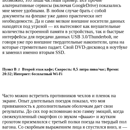
Возможно, это лишь частный пример. Все прочие
альтернативные сервисы (включая GoogleDrive) показались
мне менее удобными. В любом случае брать с собой
документы на флешке уже давно практически нет
необходимости. Да и сами мелкие внешние носители данных
находятся под угрозой — их вытесняют как внушительные
количества встроенной памяти в устройствах, так и быстрые
интерфейсы для передачи данных USB 3.0/Thunderbolt, не
говоря уже про внешние твердотельные накопители, цена на
которые стремительно падает. Свой DVD-дисковод в ноутбуке
я заменил именно вторым SSD.
Пункт B ♬ Второй этаж кафе; Скорость: 0,5 литра пива/час; Время:
20:32; Интернет: бесплатный Wi-Fi
Часто можно встретить противников чехлов и пленок на
экране. Опыт длительных поездок показал, что моя
привязанность к дополнительным оболочкам дает свои
результаты. До сих пор вспоминаю всю гамму эмоций, когда
свежекупленный смартфон со звуком «фььью» и жутким
грохотом приземлился с третьей полки поезда на твердый пол
вагона. Со скорбным выражением лица я спустился вниз, и —