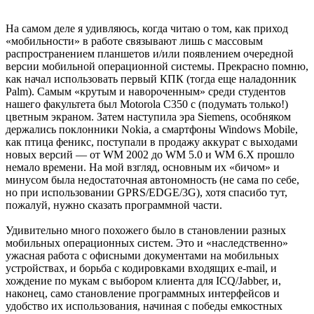
На самом деле я удивляюсь, когда читаю о том, как приход
«мобильности» в работе связывают лишь с массовым
распространением планшетов и/или появлением очередной
версии мобильной операционной системы. Прекрасно помню,
как начал использовать первый КПК (тогда еще наладонник
Palm). Самым «крутым и навороченным» среди студентов
нашего факультета был Motorola C350 с (подумать только!)
цветным экраном. Затем наступила эра Siemens, особняком
держались поклонники Nokia, а смартфоны Windows Mobile,
как птица феникс, поступали в продажу аккурат с выходами
новых версий — от WM 2002 до WM 5.0 и WM 6.X прошло
немало времени. На мой взгляд, основным их «бичом» и
минусом была недостаточная автономность (не сама по себе,
но при использовании GPRS/EDGE/3G), хотя спасибо тут,
пожалуй, нужно сказать программной части.
Удивительно много похожего было в становлении разных
мобильных операционных систем. Это и «наследственно»
ужасная работа с офисными документами на мобильных
устройствах, и борьба с кодировками входящих e-mail, и
хождение по мукам с выбором клиента для ICQ/Jabber, и,
наконец, само становление программных интерфейсов и
удобство их использования, начиная с победы емкостных