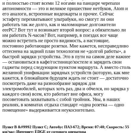
и полностью стоят всеми 12 ногами на панцире черепахи
автономности — это и великое пришествие нетбуков, Atom и
его аналоги, встроенные видеокарты и прочее. Сейчас
эстафету перехватывают ультрабуки, но смогут ли они
работать так же долго, как и маломощные долгожители
eeePC? Вот тут и возникает второй вопрос: а обязательно ли
им работать N-часов? Вот, например, в поездах все чаще
можно встретить не просто видимость, а настоящие,
постоянно работающие розетки. Мне кажется, несправедливо
оттеснена на задний план технология не «долгой работы», а
быстрой зарядки устройства. Это в пути на самом деле важнее
— остановиться в кафе/гостинице/хостеле и зарядить свои
гаджеты перед следующим пунктом маршрута. А вместо столь
желанной унификации зарядных устройств (которую, как мне
кажется, в ближайшем будущем ждать не стоит — достаточно
посмотреть даже на разнообразие зарядок для
электромобилей, которых хоть раз, два и обчелся, но зарядка у
каждого своя) всем, кто работает вне офиса, могу
посоветовать захватывать с собой тройник. Увы, в наших
реалиях, в комнатах отдыха стандарт «одна розетка — одно
помещение» выдерживается неукоснительно.
Пункт B &#9992 Пункт C; Автобус ПАЗ-672; Время: 07:40; Скорость: 55
км/час; Интернет: EDGE от сотового оператора