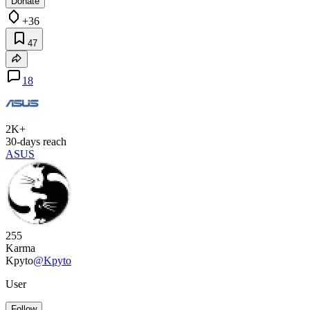
Donate
+36
47
18
2K+
30-days reach
ASUS
255
Karma
Kpyto
@Kpyto
User
Follow