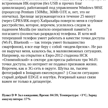
встроенным ИК-портом (без USB и прочих благ
цивилизации), работающий под управлением Windows 98SE
(процессор Pentium 150Mhz, 36Mb ОЗУ, и, нет, это не
опечатка). Зрелище загружающегося в течение 25 минут
(через GPRS/ИК-порт) Хабрахабра повергло меня в глубокое
расстройство, которое, впрочем, усилилось следом за
падением Mozilla (не хватило оперативной памяти?) и
погасшего (полностью разрядился) телефона. И хотя мой
теперешний телефон умеет работать в качестве точки доступа
(Wi-Fi, Bluetooth — так теперь умеет большинство
смартфонов), я все еще беру с собой «модем-брелок». Не раз
он выручал меня, казалось бы, в маловозможных ситуациях.
Например, на открытии к Евро-2012 стадиона НСК
«Олимпийский» в секторе для прессы работало три Wi-Fi
точки доступа, но интернет не подавал признаков жизни.
Впрочем, как и 3G-сеть в округе. Шутка ли, тысячи
фотографий в Instagram ежесекундно? :) Спасли ситуацию
старый добрый EDGE и ноутбук. Резервный канал связи
важен не только в датацентре.
Пункт D ✈ Зал ожидания; Время: 04:59; Температура: +3°C; Заряд
аккумулятора: 17%