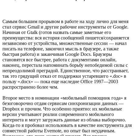
Самым большим прорывом в работе на ходу лично для меня
стал сервис Gmail и другие рабочие инструменты от Google.
Начиная от Gtalk (готов назвать самые заметные его
преимущества: вся история сообщений пишется/сохраняется
независимо от устройства, множественные сессии — начал
писать на телефоне, закончил мысль в браузере, а также
быстрая работа) и заканчивая Google Docs. Браузеры
становятся все быстрее, работа с документами онлайн,
наконец, перестала напоминать борьбу непобедимой силы с
непреодолимой преградой. Единственное, что расстраивает,
так это грядущий отказ от поддержки устаревшего «.doc» в
пользу «.docx» — пока еще наследие Office 1997—2003
распространено более чем.
Второе место в номинации «мобильный помощник года» я
безоговорочно отдам сервисам синхронизации данных —
Dropbox и прочим. Что особенно приятно: их мобильные
версии учитывают реалии современного мобильного
интернета и могут загружать данные из облака выборочно.
Когда-то я пробовал использовать в качестве инструмента для
совместной работы Evernote, но опыт был неудачным.