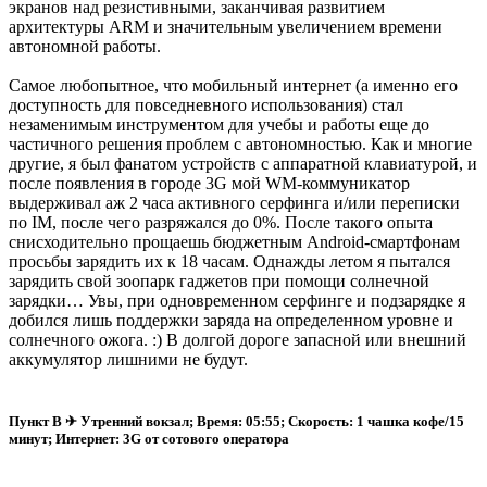
экранов над резистивными, заканчивая развитием
архитектуры ARM и значительным увеличением времени
автономной работы.
Самое любопытное, что мобильный интернет (а именно его
доступность для повседневного использования) стал
незаменимым инструментом для учебы и работы еще до
частичного решения проблем с автономностью. Как и многие
другие, я был фанатом устройств с аппаратной клавиатурой, и
после появления в городе 3G мой WM-коммуникатор
выдерживал аж 2 часа активного серфинга и/или переписки
по IM, после чего разряжался до 0%. После такого опыта
снисходительно прощаешь бюджетным Android-смартфонам
просьбы зарядить их к 18 часам. Однажды летом я пытался
зарядить свой зоопарк гаджетов при помощи солнечной
зарядки… Увы, при одновременном серфинге и подзарядке я
добился лишь поддержки заряда на определенном уровне и
солнечного ожога. :) В долгой дороге запасной или внешний
аккумулятор лишними не будут.
Пункт B ✈ Утренний вокзал; Время: 05:55; Скорость: 1 чашка кофе/15
минут; Интернет: 3G от сотового оператора