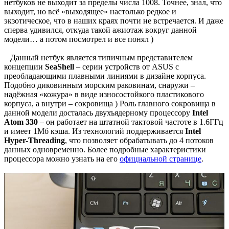
нетбуков не выходит за пределы числа 1008. Точнее, знал, что
выходит, но всё «выходящее» настолько редкое и
экзотическое, что в наших краях почти не встречается. И даже
сперва удивился, откуда такой ажиотаж вокруг данной
модели… а потом посмотрел и все понял )
Данный нетбук является типичным представителем
концепции
SeaShell
– серии устройств от ASUS с
преобладающими плавными линиями в дизайне корпуса.
Подобно диковинным морским раковинам, снаружи –
надёжная «кожура» в виде износостойкого пластикового
корпуса, а внутри – сокровища ) Роль главного сокровища в
данной модели досталась двухъядерному процессору
Intel
Atom 330
– он работает на штатной тактовой частоте в 1.6ГГц
и имеет 1Мб кэша. Из технологий поддерживается
Intel
Hyper-Threading
, что позволяет обрабатывать до 4 потоков
данных одновременно. Более подробные характеристики
процессора можно узнать на его
официальной странице
.