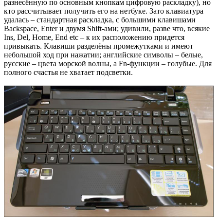
разнесённую по основным кнопкам цифровую раскладку), но
кто рассчитывает получить его на нетбуке. Зато клавиатура
удалась – стандартная раскладка, с большими клавишами
Backspace, Enter и двумя Shift-ами; удивили, разве что, всякие
Ins, Del, Home, End etc – к их расположению придется
привыкать. Клавиши разделёны промежутками и имеют
небольшой ход при нажатии; английские символы – белые,
русские – цвета морской волны, а Fn-функции – голубые. Для
полного счастья не хватает подсветки.