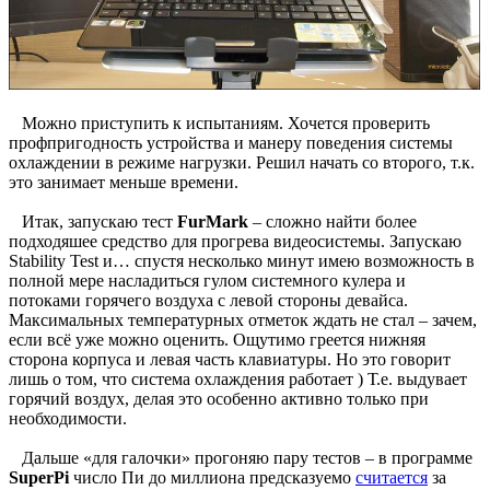
Можно приступить к испытаниям. Хочется проверить
профпригодность устройства и манеру поведения системы
охлаждении в режиме нагрузки. Решил начать со второго, т.к.
это занимает меньше времени.
Итак, запускаю тест
FurMark
– сложно найти более
подходяшее средство для прогрева видеосистемы. Запускаю
Stability Test и… спустя несколько минут имею возможность в
полной мере насладиться гулом системного кулера и
потоками горячего воздуха с левой стороны девайса.
Максимальных температурных отметок ждать не стал – зачем,
если всё уже можно оценить. Ощутимо греется нижняя
сторона корпуса и левая часть клавиатуры. Но это говорит
лишь о том, что система охлаждения работает ) Т.е. выдувает
горячий воздух, делая это особенно активно только при
необходимости.
Дальше «для галочки» прогоняю пару тестов – в программе
SuperPi
число Пи до миллиона предсказуемо
считается
за