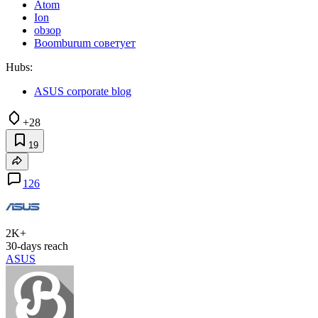
Atom
Ion
оbзор
Boomburum советует
Hubs:
ASUS corporate blog
+28
19
126
2K+
30-days reach
ASUS