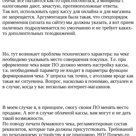
сейчас все пытаются как-то приспособиться, а минфины с
налоговыми дают, зачастую, противоположные ответы.
Так вот, использовать одну кассу для онлайна и для магазина
не запрещается. Аргументация была такая, что спецпорядок
применения (оплата на сайте) мы должны указать, а вот прием
наличных подразумевается по умолчанию и не требует каких-
то дополнительных телодвижений.
Но, тут возникает проблема технического характера: на чеке
необходимо указывать место совершения покупки. Т.е. при
оформлении чека ваше ПО должно менять настройку кассы,
т.к. необходимый параметр не входит в параметры функции
формирования чека. У штриха так точно, с атоллами вроде как
такая же ситуевина. Вопрос, насколько я понимаю, актуален и
в случае, когда у вас несколько интернет-магазинов.
В моем случае я, в принципе, смогу своим ПО менять место
продажи. А вот в случае облачной кассы, вам могут и не дать
такой возможности.
По поводу печати бумажного чека, регламентирован состав
реквизитов, которые там должны присутствовать. Требований
по печатающему устройству я не припомню. НО! Почему-то