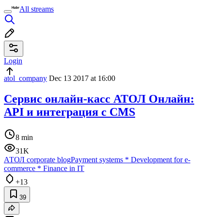
All streams
Login
atol_company
Dec 13 2017 at 16:00
Сервис онлайн-касс АТОЛ Онлайн:
API и интеграция с CMS
8 min
31K
АТОЛ corporate blog
Payment systems
*
Development for e-
commerce
*
Finance in IT
+13
39