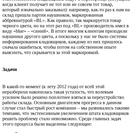
когда клиент получает не тот или не совсем тот товар,
который изначально заказывал): например, как-то раз к нам на
склад пришла партия наушников, маркированная
аббревиатурой «BL». Как правило, так маркируется товар
черного цвета, но на этот раз под «BL» производитель имел в
виду «blue» – «синий». В итоге многим клиентам приходили
наушники другого цвета, а поскольку у нас не было системы
информирования кладовщиков, каждому из них пришлось
сначала ошибиться, чтобы потом на собственном опыте
выяснить, что скрывается за этой маркировкой.
Задачи
В какой-то момент (к лету 2012 года) от всей этой
неразберихи накопилась такая усталость, что волевым
усилием было решено поплотнее взяться за переустройство
работы склада. Основным двигателем прогресса в данном
случае стал быстрый рост компании – мы развивались такими
темпами, что экстенсивным увеличением штата кладовщиков
решить проблему стало невозможно. Среди главных задач
этого процесса были выделены следующие: