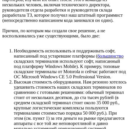
нескольких человек, включая технического директора,
руководителя отдела разработки и руководителя склада
разработала ТЗ, которое получил наш штатный программист
(непосредственно написанием кода занимался он один).
Причин, по которым мы создали свое решение, а не
воспользовались уже существующими, было две:
Необходимость использовать и поддерживать софт,
написанный под устаревшие платформы (
большинство
складских терминалов используют софт, написанный
под платформу Windows Mobile). К примеру, топовые
складские терминалы от Motorola и сейчас работают под
ОС Microsoft Windows CE 5.0 Professional Version.
Высокая стоимость оборудования. Нам резонно хотелось
удешевить стоимость наших складских терминалов по
сравнению с готовыми решениями: обычный терминал
стоит от нескольких десятков, до ста тысяч рублей (в
среднем складской терминал стоит около 35 000 руб.,
крупные логистические комплексы пользуются
терминалами стоимостью порядка 50 000 руб.). При
этом (см. пункт 1) за эти деньги на рынке предлагаются
аппараты с все той же неповоротливой и давно
морально устаревшей операционной системой.