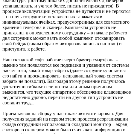
клавиатуры (поэтому никаких дополнительных драйверов
устанавливать, и уж тем более, писать не приходится). В
процессе эксплуатации устройства не путаются и не теряются
– на ночь сотрудники оставляют их заряжаться в
индивидуальных ячейках, предусмотренных для совместного
хранения телефона и сканера. Комплекты устройств не
привязаны к определенному сотруднику – в начале рабочего
дня сотрудник может взять любой комплект, отсканировать
свой бейдж (таким образом авторизовавшись в системе) и
приступить к работе.
Наш складской софт работает через браузер смартфона –
именно там появляются все подсказки и указания от системы
насчет того, какой товар забрать (далее сотруднику остается
его найти и просканировать, неправильный товар система
забрать не позволит). Благодаря этому решение получилось
достаточно гибким: если по тем или иным причинам
выяснится, что текущее аппаратное обеспечение кладовщиков
недостаточно удобно, перейти на другой тип устройств не
составит труда.
Прием заявок на сборку у нас также автоматизирован. Для
получения заданий на первом этапе процесса реорганизации
склада сотрудники использовали складской монитор – экран,
с которого сканером можно было считывать информацию о