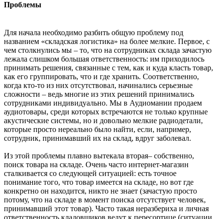
Проблемы
Для начала необходимо разбить общую проблему под
названием «складская логистика» на более мелкие. Первое, с
чем столкнулись мы – то, что на сотрудниках склада зачастую
лежала слишком большая ответственность: им приходилось
принимать решения, связанные с тем, как и куда класть товар,
как его группировать, что и где хранить. Соответственно,
когда кто-то из них отсутствовал, начинались серьезные
сложности – ведь многие из этих решений принимались
сотрудниками индивидуально. Мы в Аудиомании продаем
аудиотовары, среди которых встречаются не только крупные
акустические системы, но и довольно мелкие радиодетали,
которые просто нереально было найти, если, например,
сотрудник, принимавший их на склад, вдруг заболевал.
Из этой проблемы плавно вытекала вторая– собственно,
поиск товара на складе. Очень часто интернет-магазин
сталкивается со следующей ситуацией: есть точное
понимание того, что товар имеется на складе, но вот где
конкретно он находится, никто не знает (зачастую просто
потому, что на складе в момент поиска отсутствует человек,
принимавший этот товар). Часто такая неразбериха и личная
ответственность кладовщиков ведут к пересортице (ситуации,