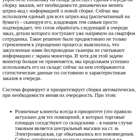
сборку заказов, нет необходимости динамически менять
штрих-код с информацией о новой сборке. Сейчас мы
используем единый для всех штрих-код (распечатанный на
бумаге) – сканируя его, кладовщик тем самым просто
подтверждает, что готов обработать следующий в очереди
заказ, детали которого поступают уже напрямую на смартфон
сотрудника. Такое решение было продиктовано не только
стремлением к упрощению процесса: выяснилось, что
закупленные нами беспроводные сканеры не считывают
информацию с экрана монитора. И хотя для этой задачи
монитор больше не применяется, мы продолжаем успешно
использовать его на складе: сейчас на нем отображаются
статистические данные по состоянию и характеристикам
заказов в очереди.
Система формирует и приоритезирует сборки автоматически,
при необходимости меняя их очередность. При этом:
Розничные клиенты всегда в приоритете (это правило
актуально для тех помещений, в которых торговые
площади соседствуют со складскими – в нашем случае
таковым является центральный магазин на ст. м.
Электрозаводская, где обкатывались все нововведения.
Сейчас отработанные подходы применяются и на