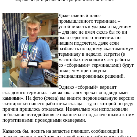
Даже главный плюс
промышленного терминала –
устойчивость к ударам и падениям
– для нас не имел сколь бы то ни
было серьезного значения: по
нашим подсчетам, даже если
разбивать по одному «кастомному»
терминалу в неделю, затраты (в
масштабах нескольких лет работы
со «сборными» терминалами) будут
ниже, чем при покупке
специализированных решений.
Однако «сборный» вариант
складского терминала так же оказался чреват «подводными
камнями». На фото (слева) вы видите первоначальную версию
экипировки нашего работника склада – ту, от которой по ряду
причин пришлось отказаться. Изначально мы использовали
небольшие пятидюймовые планшеты с подключенными к ним
портативными проводными сканерами.
Казалось бы, носить на запястье планшет, сообщающий в
нужное время, какой товар с какой полки необходимо забрать,