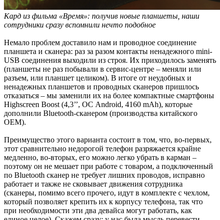
Кард из фильма «Время»: получив новые планшеты, наши
сотрудники сразу вспомнили нечто подобное
Немало проблем доставило нам и проводное соединение
планшета и сканера: раз за разом контакты ненадежного mini-
USB соединения выходили из строя. Их приходилось заменять
(планшеты не раз побывали в сервис-центре – меняли или
разъем, или планшет целиком). В итоге от неудобных и
ненадежных планшетов и проводных сканеров пришлось
отказаться – мы заменили их на более компактные смартфоны
Highscreen Boost (4,3’’, ОС Android, 4160 mAh), которые
дополнили Bluetooth-сканером (производства китайского
OEM).
Преимущество этого варианта состоит в том, что, во-первых,
этот сравнительно недорогой телефон разряжается крайне
медленно, во-вторых, его можно легко убрать в карман –
поэтому он не мешает при работе с товаром, а подключенный
по Bluetooth сканер не требует лишних проводов, исправно
работает и также не сковывает движения сотрудника
(сканеры, помимо всего прочего, идут в комплекте с чехлом,
который позволяет крепить их к корпусу телефона, так что
при необходимости эти два девайса могут работать, как
единое целое). Скажем сразу: у нас была мысль перевести