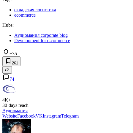
складская логистика
ecommerce
Hubs:
Аудиомания corporate blog
Development for e-commerce
+35
261
74
4K+
30-days reach
Аудиомания
Website
Facebook
VK
Instagram
Telegram