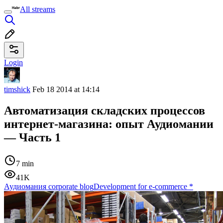
All streams
Login
timshick
Feb 18 2014 at 14:14
Автоматизация складских процессов
интернет-магазина: опыт Аудиомании
— Часть 1
7 min
41K
Аудиомания corporate blog
Development for e-commerce
*