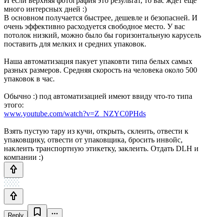
И если верхняя фотография это результат, то вас ждет еще
много интерсных дней :)
В основном получается быстрее, дешевле и безопасней. И
очень эффективно расходуется свободное место. У вас
потолок низкий, можно было бы горизонтальную карусель
поставить для мелких и средних упаковок.
Наша автоматизация пакует упаковти типа белых самых
разных размеров. Средняя скорость на человека около 500
упаковок в час.
Обычно :) под автоматизацией имеют ввиду что-то типа
этого:
www.youtube.com/watch?v=Z_NZYC0PHds
Взять пустую тару из кучи, открыть, склеить, отвести к
упаковщику, отвести от упаковщика, бросить инвойс,
наклеить транспортную этикетку, заклеить. Отдать DLH и
компании :)
Reply