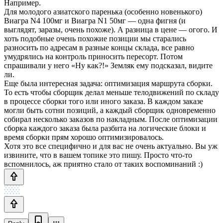
Например.
Для молодого азиатского паренька (особенно новенького)
Виагра N4 100мг и Виагра N1 50мг — одна фигня (и
выглядят, заразы, очень похоже). А разница в цене — огого. И
хоть подобные очень похожие позиции мы старались
разносить по адресам в разные концы склада, все равно
умудрялись на контроль приносить пересорт. Потом
спрашивали у него «Ну как?!» Земляк ему подсказал, видите
ли.
Еще была интересная задача: оптимизация маршрута сборки.
То есть чтобы сборщик делал меньше телодвижений по складу
в процессе сборки того или иного заказа. В каждом заказе
могли быть сотни позиций, а каждый сборщик одновременно
собирал несколько заказов по накладным. После оптимизации
сборка каждого заказа была разбита на логические блоки и
время сборки прям хорошо оптимизировалось.
Хотя это все специфично и для вас не очень актуально. Вы уж
извините, что в вашем топике это пишу. Просто что-то
вспомнилось, аж приятно стало от таких воспоминаний :)