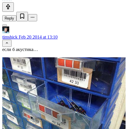
Reply
timshick
Feb 20 2014 at 13:10
если б акустика…