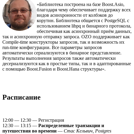
«Библиотека построена на базе Boost.Asio,
благодаря чему обеспечивает поддержку всех
видов асинхронности от колбэков до
корутин. Библиотека общается с PostgeSQL с
использованием libpq и бинарного протокола,
обеспечивая как асинхронный приём данных,
так и асинхронную отправку запроса. OZO поддерживает как
Compile-time конструкторы запросов, так и возможность их
run-time конфигурации. Все параметры запросов
автоматически сериализуются в бинарное представление.
Результаты выполнения запросов также автоматически
десериализуются как в простые типы, так и в адаптированные
с помощью Boost.Fusion и Boost.Hana структуры».
Расписание
12:00 — 12:30 — Регистрация
12:30 — 13:15 —
Распределенные транзакции и
путешествия во времени
—
Стас Кельвич, Postgres