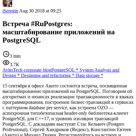
iSeregin
Aug 30 2018 at 09:25
Встреча #RuPostgres:
масштабирование приложений на
PostgreSQL
3 min
3.7K
AvitoTech corporate blog
PostgreSQL
*
System Analysis and
Design
*
Designing and refactoring
*
Data storage
*
15 сентября в офисе Авито состоится встреча, посвященная
масштабированию приложений на PostgreSQL. Поговорим об
алгоритмах и нюансах реализации транзакционности в языках
программирования, построении бизнес-транзакций в сервисах
с паттерном database per service, как устроена OZO —
асинхронная типобезопасная header-only библиотека-клиент
PostgreSQL для C++17, и уровнях изоляции транзакций
PostgreSQL. С докладами выступят Стас Кельвич (Postgres
Professional), Сергей Хандриков (Яндекс), Константин Евтеев
(Авито) и Михаил Тюрин. Регистрируйтесь на встречу и