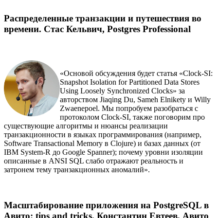
Распределенные транзакции и путешествия во
времени. Стас Кельвич, Postgres Professional
«Основой обсуждения будет статья «Clock-SI:
Snapshot Isolation for Partitioned Data Stores
Using Loosely Synchronized Clocks» за
авторством Jiaqing Du, Sameh Elnikety и Willy
Zwaenepoel. Мы попробуем разобраться с
протоколом Clock-SI, также поговорим про
существующие алгоритмы и нюансы реализации
транзакционности в языках программирования (например,
Software Transactional Memory в Clojure) и базах данных (от
IBM System-R до Google Spanner); почему уровни изоляции
описанные в ANSI SQL слабо отражают реальность и
затронем тему транзакционных аномалий».
Масштабирование приложения на PostgreSQL в
Авито: tips and tricks. Константин Евтеев, Авито