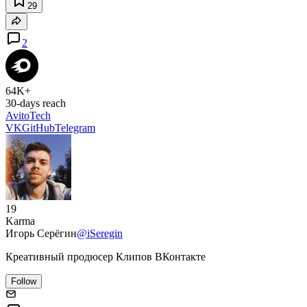
29
2
64K+
30-days reach
AvitoTech
VK
GitHub
Telegram
19
Karma
Игорь Серёгин
@iSeregin
Креативный продюсер Клипов ВКонтакте
Follow