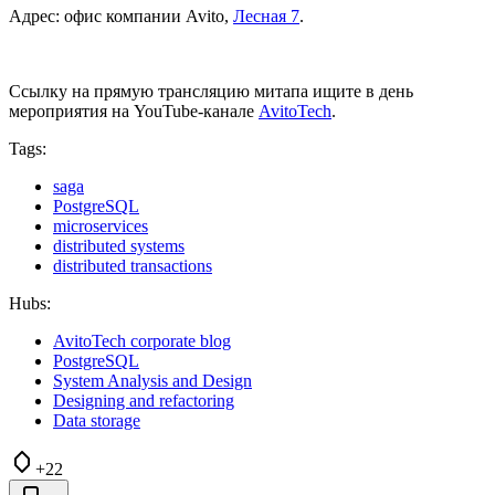
Адрес: офис компании Avito,
Лесная 7
.
Ссылку на прямую трансляцию митапа ищите в день
мероприятия на YouTube-канале
AvitoTech
.
Tags:
saga
PostgreSQL
microservices
distributed systems
distributed transactions
Hubs:
AvitoTech corporate blog
PostgreSQL
System Analysis and Design
Designing and refactoring
Data storage
+22