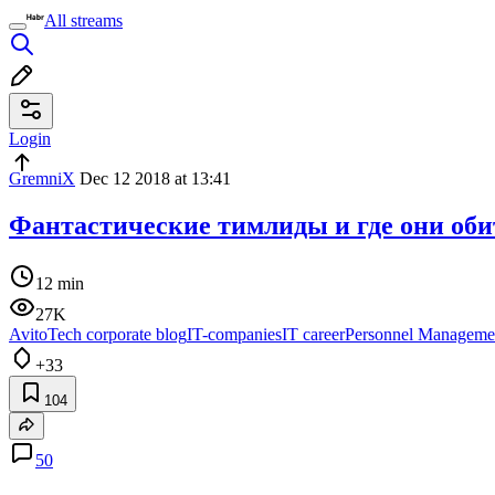
All streams
Login
GremniX
Dec 12 2018 at 13:41
Фантастические тимлиды и где они об
12 min
27K
AvitoTech corporate blog
IT-companies
IT career
Personnel Manageme
+33
104
50