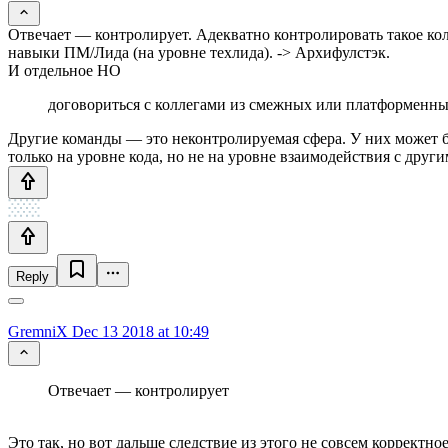
Отвечает — контролирует. Адекватно контролировать такое кол
навыки ПМ/Лида (на уровне техлида). -> Архифулстэк.
И отдельное НО
договориться с коллегами из смежных или платформенных
Другие команды — это неконтролируемая сфера. У них может бы
только на уровне кода, но не на уровне взаимодействия с друг
Reply
GremniX
Dec 13 2018 at 10:49
Отвечает — контролирует
Это так, но вот дальше следствие из этого не совсем корректно