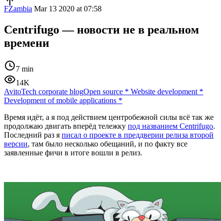
FZambia
Mar 13 2020 at 07:58
Centrifugo — новости не в реальном
времени
7 min
14K
AvitoTech corporate blog
Open source
*
Website development
*
Development of mobile applications
*
Время идёт, а я под действием центробежной силы всё так же
продолжаю двигать вперёд тележку
под названием Centrifugo
.
Последний раз я
писал о проекте в преддверии релиза второй
версии
, там было несколько обещаний, и по факту все
заявленные фичи в итоге вошли в релиз.