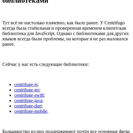
библиотеками
Тут всё не настолько плачевно, как было ранее. У Centrifugo
всегда была стабильная и проверенная временем клиентская
библиотека для JavaScript. Однако с библиотеками для других
языков всегда были проблемы, на которые я не раз жаловался
ранее.
Сейчас у нас есть следующие библиотеки:
centrifuge-js
;
centrifuge-go
;
centrifuge-swift
;
centrifuge-java
;
centrifuge-dart
;
centrifuge-mobile
.
Большинство из них поддерживают почти все основные фичи