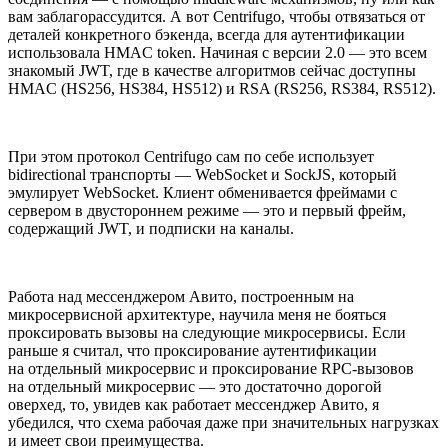
вам заблагорассудится. А вот Centrifugo, чтобы отвязаться от
деталей конкретного бэкенда, всегда для аутентификации
использовала HMAC token. Начиная с версии 2.0 — это всем
знакомый JWT, где в качестве алгоритмов сейчас доступны
HMAC (HS256, HS384, HS512) и RSA (RS256, RS384, RS512).
При этом протокол Centrifugo сам по себе использует
bidirectional транспорты — WebSocket и SockJS, который
эмулирует WebSocket. Клиент обменивается фреймами с
сервером в двустороннем режиме — это и первый фрейм,
содержащий JWT, и подписки на каналы.
Работа над мессенджером Авито, построенным на
микросервисной архитектуре, научила меня не бояться
проксировать вызовы на следующие микросервисы. Если
раньше я считал, что проксирование аутентификации
на отдельный микросервис и проксирование RPC-вызовов
на отдельный микросервис — это достаточно дорогой
оверхед, то, увидев как работает мессенджер Авито, я
убедился, что схема рабочая даже при значительных нагрузках
и имеет свои преимущества.