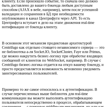
клиенту. Если произошло событие, то сначала оно должно
быть доставлено до вашего бэкенда любым доступным
способом (AJAX в вебе, например), затем после успешной
валидации и сохранения в БД при необходимости
опубликовано в канал Центрифуги через API. То есть
Центрифуга вступает в дело на этапе движения real-time
нотификации от бэкенда клиенту.
В основном этот механизм продиктован архитектурой
Centrifugo как отдельно стоящего независимого сервера — это
не библиотека а-ля Socket.IO, SocketCluster, Faye или Primus,
где можно накрутить бизнес-логику при обработке входящих
сообщений от клиентов по WebSocket, например. В случае с
Centrifugo бизнес-логика отдается на откуп вашему бэкенду, и
просто предоставляется возможность мгновенно уведомить
заинтересованных пользователей.
Примерно то же самое относилось и к аутентификации. В
случае перечисленных выше библиотек для real-time
коммуникации вы можете выполнять аутентификацию
пользователя непосредственно в процессе, обрабатывающем
соединения — с помощью middleware механизмов, ну или как