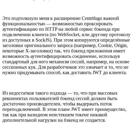
Это подтолкнуло меня к расширению Centrifugo важной
функциональностью — возможностью проксировать
аутентификацию по HTTP на любой сервис бэкенда при
подключении клиента (по WebSocket, или другому протоколу
из доступных в SockJS). При этом копируются определённые
заголовки оригинального запроса (например, Cookie, Origin,
некоторые X-заголовки) так, что бэкенд приложения имеет
возможность аутентифицировать соединение, используя
стандартный для него механизм сессий, например, на основе
сессионных кук. Для разработчиков это означает и то, что не
нужно придумывать способ, как доставить JWT до клиента.
Из недостатков такого подхода — то, что при массовых
реконнектах пользователей бэкенд сессий должен быть
достаточно производителен, чтобы выдержать поток
переподключений. В этом плане JWT имеет преимущество,
так как при валидном неистекшем токене никакой
дополнительной нагрузки на бэкенд не создается.