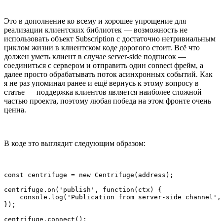
Это в дополнение ко всему и хорошее упрощение для
реализации клиентских библиотек — возможность не
использовать объект Subscription с достаточно нетривиальным
циклом жизни в клиентском коде дорогого стоит. Всё что
должен уметь клиент в случае server-side подписок —
соединиться с сервером и отправить один connect фрейм, а
далее просто обрабатывать поток асинхронных событий. Как
я не раз упоминал ранее и ещё вернусь к этому вопросу в
статье — поддержка клиентов является наиболее сложной
частью проекта, поэтому любая победа на этом фронте очень
ценна.
В коде это выглядит следующим образом:
const centrifuge = new Centrifuge(address);

centrifuge.on('publish', function(ctx) {

    console.log('Publication from server-side channel',
});

centrifuge.connect();