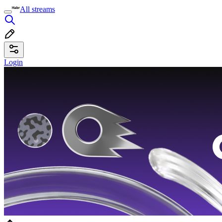
All streams
Login