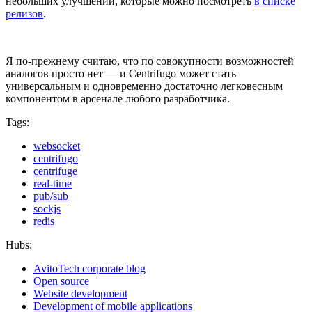
небольших улучшений, которые можно посмотреть
в списке
релизов
.
Я по-прежнему считаю, что по совокупности возможностей
аналогов просто нет — и Centrifugo может стать
универсальным и одновременно достаточно легковесным
компонентом в арсенале любого разработчика.
Tags:
websocket
centrifugo
centrifuge
real-time
pub/sub
sockjs
redis
Hubs:
AvitoTech corporate blog
Open source
Website development
Development of mobile applications