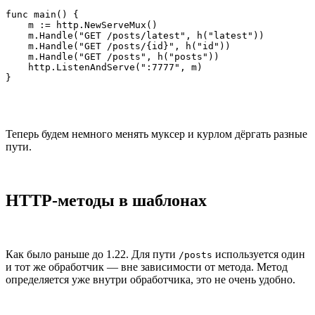
func main() {

    m := http.NewServeMux()

    m.Handle("GET /posts/latest", h("latest"))

    m.Handle("GET /posts/{id}", h("id"))

    m.Handle("GET /posts", h("posts"))

    http.ListenAndServe(":7777", m)

}
Теперь будем немного менять муксер и курлом дёргать разные
пути.
HTTP-методы в шаблонах
Как было раньше до 1.22. Для пути
используется один
/posts
и тот же обработчик — вне зависимости от метода. Метод
определяется уже внутри обработчика, это не очень удобно.