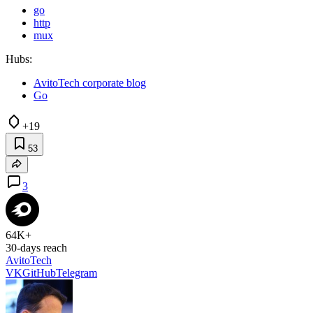
go
http
mux
Hubs:
AvitoTech corporate blog
Go
+19
53
3
64K+
30-days reach
AvitoTech
VK
GitHub
Telegram