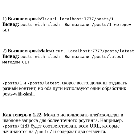
1)
Вызовем /posts/1:
curl localhost:7777/posts/1
Вывод:
posts-with-slash: Вы вызвали /posts/1 методом
GET
2)
Вызовем /posts/latest:
curl localhost:7777/posts/latest
Вывод:
posts-with-slash: Вы вызвали /posts/latest
методом GET
и
, скорее всего, должны отдавать
/posts/1
/posts/latest
разный контент, но оба пути используют один обработчик
posts-with-slash.
Как теперь в 1.22.
Можно использовать плейсхолдеры в
шаблоне запроса для более точного роутинга. Например,
будет соответствовать всем URL, которые
/posts/{id}
начинаются на
и содержат два сегмента.
/posts/