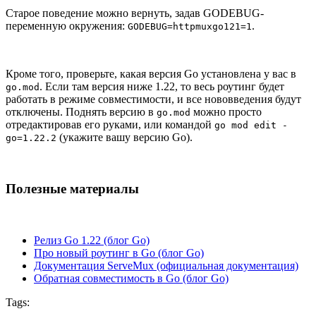
Старое поведение можно вернуть, задав GODEBUG-
переменную окружения:
.
GODEBUG=httpmuxgo121=1
Кроме того, проверьте, какая версия Go установлена у вас в
. Если там версия ниже 1.22, то весь роутинг будет
go.mod
работать в режиме совместимости, и все нововведения будут
отключены. Поднять версию в
можно просто
go.mod
отредактировав его руками, или командой
go mod edit -
(укажите вашу версию Go).
go=1.22.2
Полезные материалы
Релиз Go 1.22 (блог Go)
Про новый роутинг в Go (блог Go)
Документация ServeMux (официальная документация)
Обратная совместимость в Go (блог Go)
Tags: