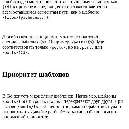
Плейсхолдер может соответствовать целому сегменту, как
в примере выше, или, если он заканчивается на
—
{id}
...,
всем оставшимся сегментам пути, как в шаблоне
.
/files/{pathname...}
Для обозначения конца пути можно использовать
специальный знак
. Например,
будет
{$}
/posts/{$}
соответствовать только
, но не
или
/posts/
/posts
.
/posts/123/
Приоритет шаблонов
В Go допустим конфликт шаблонов. Например, шаблоны
и
перекрывают друг друга. При
/posts/{id}
/posts/latest
вызове
непонятно, какой обработчик нужно
/posts/latest
использовать. Давайте разберёмся, какие шаблоны имеют
наивысший приоритет.