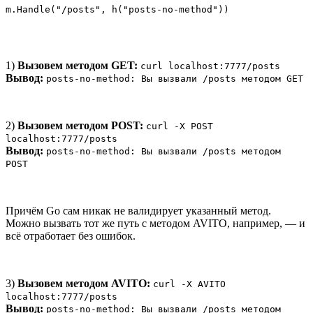
m.Handle("/posts", h("posts-no-method"))
1)
Вызовем методом GET:
curl localhost:7777/posts
Вывод:
posts-no-method: Вы вызвали /posts методом GET
2)
Вызовем методом POST:
curl -X POST
localhost:7777/posts
Вывод:
posts-no-method: Вы вызвали /posts методом
POST
Причём Go сам никак не валидирует указанный метод.
Можно вызвать тот же путь с методом AVITO, например, — и
всё отработает без ошибок.
3)
Вызовем методом AVITO:
curl -X AVITO
localhost:7777/posts
Вывод:
posts-no-method: Вы вызвали /posts методом