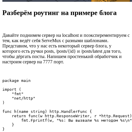
Разберём роутинг на примере блога
Давайте поднимем сервер на localhost и поэксперементируем с
тем, как ведёт себя ServeMux с разными шаблонами.
Представим, что у нас есть некоторый сервер блога, у
которого есть ручки posts, /posts/{id} и /posts/latest для того,
чтобы дёргать посты. Напишем простенький обработчик и
настроим сервер на 7777 порт.
package main

import (

    "fmt"

    "net/http"

)

func h(name string) http.HandlerFunc {

    return func(w http.ResponseWriter, r *http.Request)
        fmt.Fprintf(w, "%s: Вы вызвали %s методом %s\n"
    }

}
