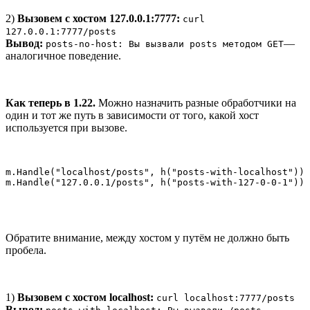
2)
Вызовем с хостом 127.0.0.1:7777:
curl
127.0.0.1:7777/posts
Вывод:
—
posts-no-host: Вы вызвали posts методом GET
аналогичное поведение.
Как теперь в 1.22.
Можно назначить разные обработчики на
один и тот же путь в зависимости от того, какой хост
используется при вызове.
m.Handle("localhost/posts", h("posts-with-localhost"))

m.Handle("127.0.0.1/posts", h("posts-with-127-0-0-1"))
Обратите внимание, между хостом у путём не должно быть
пробела.
1)
Вызовем с хостом localhost:
curl localhost:7777/posts
Вывод: