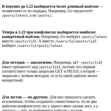
В версиях до 1.22 выбирается более длинный шаблон
—
независимо от их порядка. Например, Go предпочтёт
, а не
.
/posts/latest
/posts/
Теперь в 1.22 при конфликтах выбирается наиболее
конкретный шаблон.
Например, Go выберет
/posts/latest
вместо
. А вместо
/posts/{id}
/users/{u}/posts/{id}
выберет
.
/users/{u}/posts/latest
Для методов — аналогично.
Например,
GET /posts/{id}
имеет приоритет над
, потому что первый
/posts/{id}
соответствует только запросам GET и HEAD, а второй —
запросам с любым методом, то есть такой шаблон менее
конкретный.
Для хостов — по-другому
. Для них пришлось сделать
исключение, чтобы сохранить совместимость. Если два
шаблона конфликтуют, но у одного явно указан хост, а у
другого — нет, то выбирается шаблон с хостом.