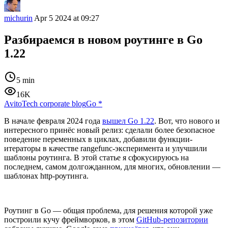
michurin
Apr 5 2024 at 09:27
Разбираемся в новом роутинге в Go
1.22
5 min
16K
AvitoTech corporate blog
Go
*
В начале февраля 2024 года
вышел Go 1.22
. Вот, что нового и
интересного принёс новый релиз: сделали более безопасное
поведение переменных в циклах, добавили функции-
итераторы в качестве rangefunc-эксперимента и улучшили
шаблоны роутинга. В этой статье я сфокусируюсь на
последнем, самом долгожданном, для многих, обновлении —
шаблонах http-роутинга.
Роутинг в Go — общая проблема, для решения которой уже
построили кучу фреймворков, в этом
GitHub-репозитории