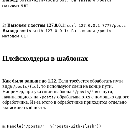
posts-with-localhost: Вы вызвали /posts
методом GET
2)
Вызовем с хостом 127.0.0.1:
curl 127.0.0.1:7777/posts
Вывод:
posts-with-127-0-0-1: Вы вызвали /posts
методом GET
Плейсхолдеры в шаблонах
Как было раньше до 1.22
. Если требуется обработать пути
вида
, то используют слеш на конце пути.
/posts/{id}
Например, при указании шаблона
все пути,
"/posts/"
начинающиеся на
обрабатываются с помощью одного
/posts/
обработчика. Из-за этого в обработчике приходится отдельно
вытаскивать id поста.
m.Handle("/posts/", h("posts-with-slash"))