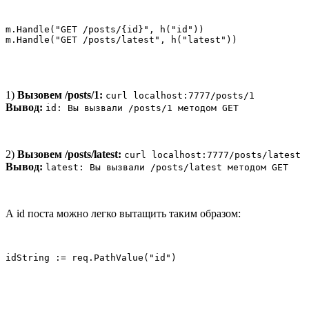
m.Handle("GET /posts/{id}", h("id"))

m.Handle("GET /posts/latest", h("latest"))
1)
Вызовем /posts/1:
curl localhost:7777/posts/1
Вывод:
id: Вы вызвали /posts/1 методом GET
2)
Вызовем /posts/latest:
curl localhost:7777/posts/latest
Вывод:
latest: Вы вызвали /posts/latest методом GET
А id поста можно легко вытащить таким образом:
idString := req.PathValue("id")