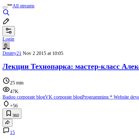
All streams
Login
Dmitry21
Nov 2 2015 at 10:05
Лекции Технопарка: мастер-класс Алекс
25 min
47K
Badoo corporate blog
VK corporate blog
Programming
*
Website dev
+56
360
15