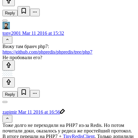
Reply
tony2001
Mar 11 2016 at 15:32
Вижу там бранч php7:
https://github.com/phpredis/phpredis/tree/php7
Не пробовали его?
Reply
zapimir
Mar 11 2016 at 16:56
Тоже долго не переходили на PHP7 из-за Redis. Но потом
почитали доки, оказалось у редиса же простейший протокол.
В итоге перешли на PHP7 +
TinyRedisClient
. Только допилили