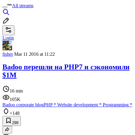
All streams
Login
fisher
Mar 11 2016 at 11:22
Badoo перешли на PHP7 и сэкономили
$1M
16 min
105K
Badoo corporate blog
PHP
*
Website development
*
Programming
*
+148
299