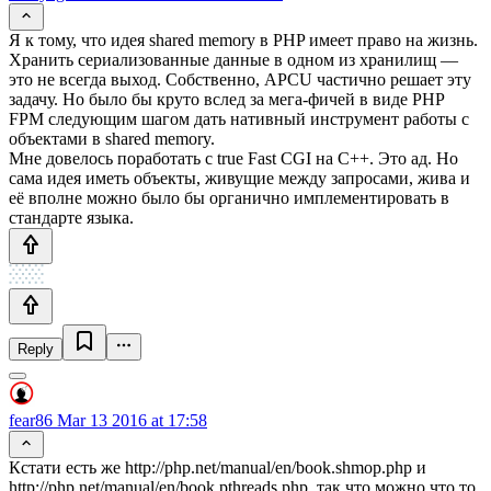
Я к тому, что идея shared memory в PHP имеет право на жизнь.
Хранить сериализованные данные в одном из хранилищ —
это не всегда выход. Собственно, APCU частично решает эту
задачу. Но было бы круто вслед за мега-фичей в виде PHP
FPM следующим шагом дать нативный инструмент работы с
объектами в shared memory.
Мне довелось поработать с true Fast CGI на С++. Это ад. Но
сама идея иметь объекты, живущие между запросами, жива и
её вполне можно было бы органично имплементировать в
стандарте языка.
Reply
fear86
Mar 13 2016 at 17:58
Кстати есть же http://php.net/manual/en/book.shmop.php и
http://php.net/manual/en/book.pthreads.php, так что можно что то