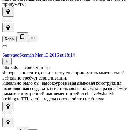
придумать )
Reply
SantyagoSeaman
Mar 13 2016 at 18:14
pthreads — совсем не то
shmop — почти то, если к нему ещё прикрутить мьютексы. И
всё равно требует сериализации.
Идеально было бы: высокоуровневая языковая конструкция,
позволяющая создавать и использовать объекты в разделяемой
памяти с внутренней имплементацией exclusive&shared
locking и TTL чтобы у дева голова об это не болела.