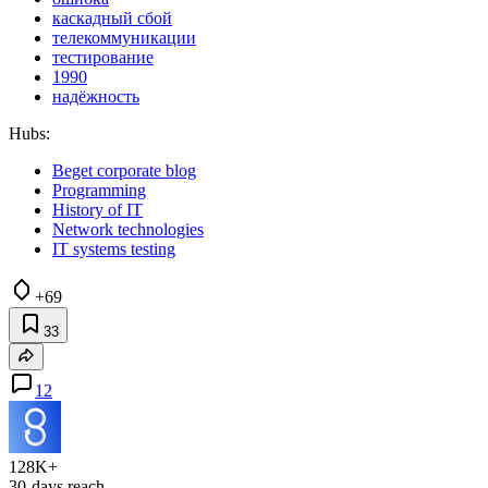
каскадный сбой
телекоммуникации
тестирование
1990
надёжность
Hubs:
Beget corporate blog
Programming
History of IT
Network technologies
IT systems testing
+69
33
12
128K+
30-days reach