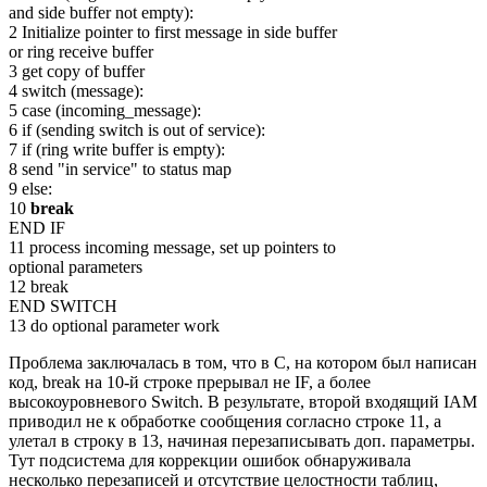
and side buffer not empty):
2 Initialize pointer to first message in side buffer
or ring receive buffer
3 get copy of buffer
4 switch (message):
5 case (incoming_message):
6 if (sending switch is out of service):
7 if (ring write buffer is empty):
8 send "in service" to status map
9 else:
10
break
END IF
11 process incoming message, set up pointers to
optional parameters
12 break
END SWITCH
13 do optional parameter work
Проблема заключалась в том, что в С, на котором был написан
код, break на 10-й строке прерывал не IF, а более
высокоуровневого Switch. В результате, второй входящий IAM
приводил не к обработке сообщения согласно строке 11, а
улетал в строку в 13, начиная перезаписывать доп. параметры.
Тут подсистема для коррекции ошибок обнаруживала
несколько перезаписей и отсутствие целостности таблиц,