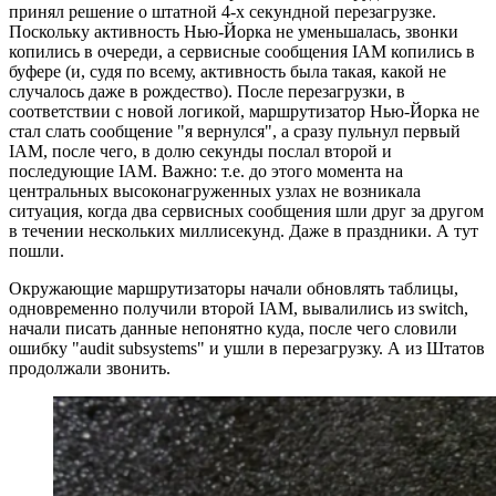
принял решение о штатной 4-х секундной перезагрузке.
Поскольку активность Нью-Йорка не уменьшалась, звонки
копились в очереди, а сервисные сообщения IAM копились в
буфере (и, судя по всему, активность была такая, какой не
случалось даже в рождество). После перезагрузки, в
соответствии с новой логикой, маршрутизатор Нью-Йорка не
стал слать сообщение "я вернулся", а сразу пульнул первый
IAM, после чего, в долю секунды послал второй и
последующие IAM. Важно: т.е. до этого момента на
центральных высоконагруженных узлах не возникала
ситуация, когда два сервисных сообщения шли друг за другом
в течении нескольких миллисекунд. Даже в праздники. А тут
пошли.
Окружающие маршрутизаторы начали обновлять таблицы,
одновременно получили второй IAM, вывалились из switch,
начали писать данные непонятно куда, после чего словили
ошибку "audit subsystems" и ушли в перезагрузку. А из Штатов
продолжали звонить.