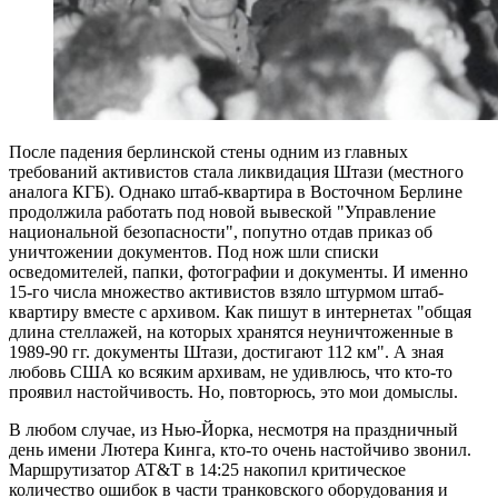
После падения берлинской стены одним из главных
требований активистов стала ликвидация Штази (местного
аналога КГБ). Однако штаб-квартира в Восточном Берлине
продолжила работать под новой вывеской "Управление
национальной безопасности", попутно отдав приказ об
уничтожении документов. Под нож шли списки
осведомителей, папки, фотографии и документы. И именно
15-го числа множество активистов взяло штурмом штаб-
квартиру вместе с архивом. Как пишут в интернетах "общая
длина стеллажей, на которых хранятся неуничтоженные в
1989-90 гг. документы Штази, достигают 112 км". А зная
любовь США ко всяким архивам, не удивлюсь, что кто-то
проявил настойчивость. Но, повторюсь, это мои домыслы.
В любом случае, из Нью-Йорка, несмотря на праздничный
день имени Лютера Кинга, кто-то очень настойчиво звонил.
Маршрутизатор AT&T в 14:25 накопил критическое
количество ошибок в части транковского оборудования и