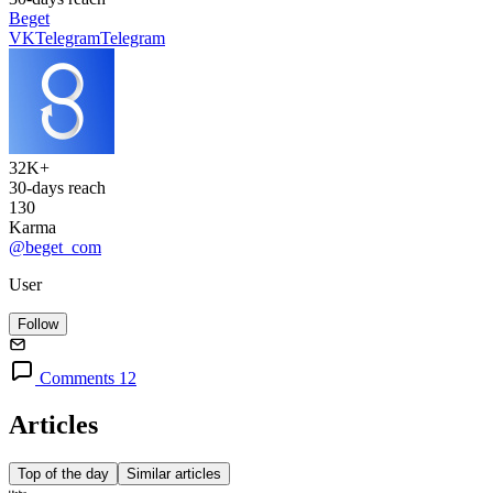
Beget
VK
Telegram
Telegram
32K+
30-days reach
130
Karma
@beget_com
User
Follow
Comments 12
Articles
Top of the day
Similar articles