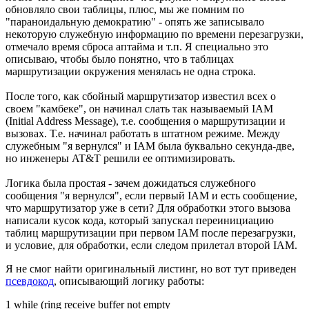
обновляло свои таблицы, плюс, мы же помним по
"параноидальную демократию" - опять же записывало
некоторую служебную информацию по времени перезагрузки,
отмечало время сброса аптайма и т.п. Я специально это
описываю, чтобы было понятно, что в таблицах
маршрутизации окружения менялась не одна строка.
После того, как сбойный маршрутизатор известил всех о
своем "камбеке", он начинал слать так называемый IAM
(Initial Address Message), т.е. сообщения о маршрутизации и
вызовах. Т.е. начинал работать в штатном режиме. Между
служебным "я вернулся" и IAM была буквально секунда-две,
но инженеры AT&T решили ее оптимизировать.
Логика была простая - зачем дожидаться служебного
сообщения "я вернулся", если первый IAM и есть сообщение,
что маршрутизатор уже в сети? Для обработки этого вызова
написали кусок кода, который запускал переинициацию
таблиц маршрутизации при первом IAM после перезагрузки,
и условие, для обработки, если следом прилетал второй IAM.
Я не смог найти оригинальный листинг, но вот тут приведен
псевдокод
, описывающий логику работы:
1 while (ring receive buffer not empty