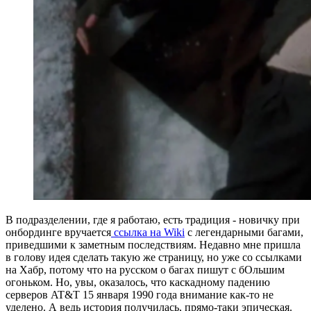
В подразделении, где я работаю, есть традиция - новичку при
онбординге вручается
ссылка на Wiki
с легендарными багами,
приведшими к заметным последствиям. Недавно мне пришла
в голову идея сделать такую же страницу, но уже со ссылками
на Хабр, потому что на русском о багах пишут с бОльшим
огоньком. Но, увы, оказалось, что каскадному падению
серверов AT&T 15 января 1990 года внимание как-то не
уделено. А ведь история получилась, прямо-таки эпическая.