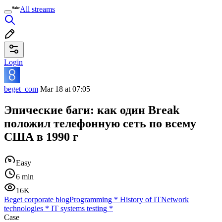
All streams
Login
beget_com
Mar 18 at 07:05
Эпические баги: как один Break
положил телефонную сеть по всему
США в 1990 г
Easy
6 min
16K
Beget corporate blog
Programming
*
History of IT
Network
technologies
*
IT systems testing
*
Case