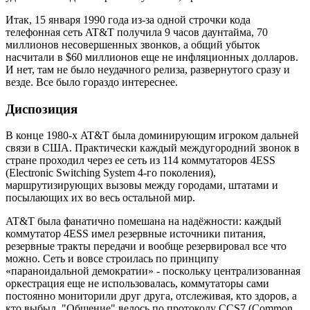
Итак, 15 января 1990 года из-за одной строчки кода
телефонная сеть AT&T получила 9 часов даунтайма, 70
миллионов несовершенных звонков, а общий убыток
насчитали в $60 миллионов еще не инфляционных долларов.
И нет, там не было неудачного релиза, развернутого сразу и
везде. Все было гораздо интереснее.
Диспозиция
В конце 1980-х AT&T была доминирующим игроком дальней
связи в США. Практически каждый междугородний звонок в
стране проходил через ее сеть из 114 коммутаторов 4ESS
(Electronic Switching System 4-го поколения),
маршрутизирующих вызовы между городами, штатами и
посылающих их во весь остальной мир.
AT&T была фанатично помешана на надёжности: каждый
коммутатор 4ESS имел резервные источники питания,
резервные тракты передачи и вообще резервировал все что
можно. Сеть и вовсе строилась по принципу
«параноидальной демократии» - поскольку централизованная
оркестрация еще не использовалась, коммутаторы сами
постоянно мониторили друг друга, отслеживая, кто здоров, а
кто выбыл. "Общение" велось по протоколу CCS7 (Common