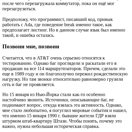
после чего перезагружала коммутатор, пока он ещё мог
перезагрузиться.
Предположу, что программист, писавший код, привык
работать с Ada, где поведение break именно такое, как
предполагает листинг. Но в данном случае язык был именно
такой, и ошибка осталась.
Позвони мне, позвони
Считается, что в AT&T очень серьезно относятся к
тестированию. Однако баг проглядели и раскатали его в
продакшн на все 114 маршрутизаторов. Причем, сделали это
еще в 1989 году и он благополучно пережил рождественскую
нагрузку. Но там звонки относительно равномерно грузили
сеть и баг не проявляется.
Но 15 января из Нью-Йорка стали как-то особенно
настойчиво звонить. Источники, описывающие баг, не
поднимают вопрос, откуда взялась эта активность. Однако,
мне стало любопытно, я погуглил мировые события и нашел,
что именно 15 января 1990 г. бывшие жители ГДР взяли
штурмом штаб-квартиру Штази. Чтобы понять, почему это
важно, нужна небольшая историческая справка.