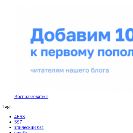
Воспользоваться
Tags:
4ESS
SS7
эпический баг
ошибка