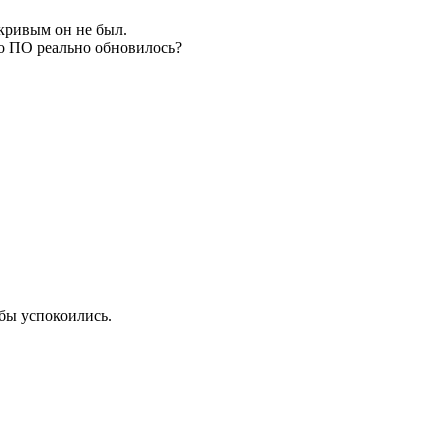
 кривым он не был.
то ПО реально обновилось?
.
бы успокоились.