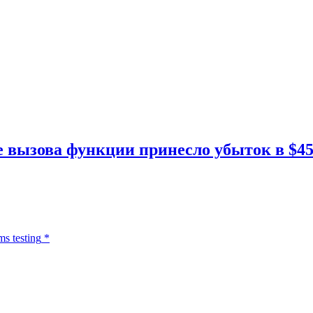
 вызова функции принесло убыток в $45
ms testing
*