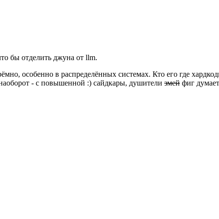
о бы отделить джуна от llm.
мно, особенно в распределённых системах. Кто его где хардкод
наоборот - с повышенной :) сайдкары, душители
змей
фиг думает