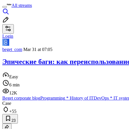
All streams
Login
beget_com
Mar 31 at 07:05
Эпические баги: как переиспользование
Easy
6 min
12K
Beget corporate blog
Programming
*
History of IT
DevOps
*
IT syste
Case
+55
23