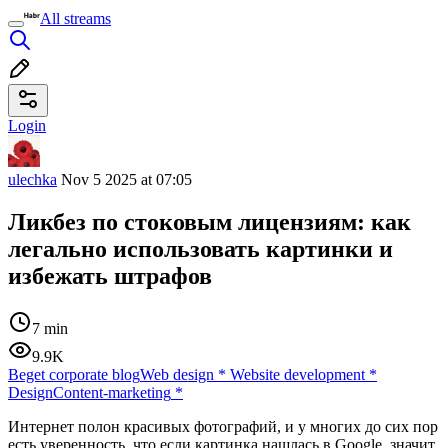
All streams
Login
ulechka
Nov 5 2025 at 07:05
Ликбез по стоковым лицензиям: как
легально использовать картинки и
избежать штрафов
7 min
9.9K
Beget corporate blog
Web design
*
Website development
*
Design
Content-marketing
*
Интернет полон красивых фотографий, и у многих до сих пор
есть уверенность, что если картинка нашлась в Google, значит,