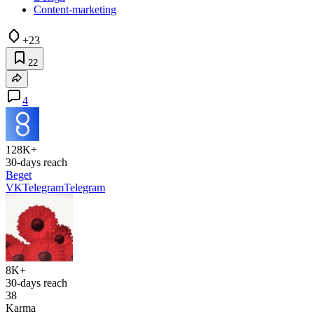
Content-marketing
+23
22
4
128K+
30-days reach
Beget
VK
Telegram
Telegram
8K+
30-days reach
38
Karma