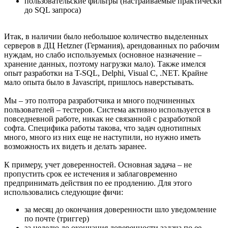
пользовательские фильтры (настраиваемые практически
до SQL запроса)
Итак, в наличии было небольшое количество выделенных
серверов в ДЦ Hetzner (Германия), арендованных по рабочим
нуждам, но слабо используемых (основное назначение –
хранение данных, поэтому нагрузки мало). Также имелся
опыт разработки на T-SQL, Delphi, Visual C, .NET. Крайне
мало опыта было в Javascript, пришлось наверстывать.
Мы – это полтора разработчика и много подчиненных
пользователей – тестеров. Система активно используется в
повседневной работе, никак не связанной с разработкой
софта. Специфика работы такова, что задач однотипных
много, много из них еще не наступили, но нужно иметь
возможность их видеть и делать заранее.
К примеру, учет доверенностей. Основная задача – не
пропустить срок ее истечения и заблаговременно
предпринимать действия по ее продлению. Для этого
использовались следующие фичи:
за месяц до окончания доверенности шло уведомление
по почте (триггер)
за неделю до окончания доверенности задача по ее