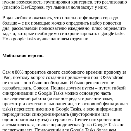
нужна возможность группировки критериев, это реализовано
(спасибо DevExpress, тут львиная доля заслуг у них).
В дальнейшем оказалось, что пользы от фильтров гораздо
больше – с их помощью можно определить набор повестки
дня, рассылаемой пользователю ежедневно, плюс определить
задачи, которые необходимо синхронизировать с google tasks.
Но о google tasks лучше напишем отдельно.
Мобильная версия.
Сам я 80% процентов своего свободного времени провожу за
iPad, поэтому вопрос создания приложения под iOS/Android
не стоял – оно было необходимо. И было решено его не
разрабатывать. Совсем. Пошли другим путем – путем гибкой
синхронизации с Google Tasks можно основную часть
повседневной работы (основное редактирование задач,
просмотр и отметки о выполнении, т.е. основной функционал
tasks) перенести именно в Google Tasks, а всю информацию
периодически синхронизировать (двусторонним или
односторонним путем) с сервисом. Точнее синхронизация
автоматическая, точнее периодическая (push Google Tasks не
поддерживает). Приложений для Google Tasks более чем