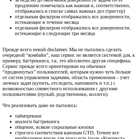
продлению помечалась как важная и, соответственно,
отображалась в списке самых важных дел (триггер)
отдельным фильтром отображались все доверенности,
истекающие в течение месяца
отдельным фильтром отображались все доверенности,
истекающие в следующие три месяца
Прежде всего некий disclaimer. Мы не пытались сделать
очередной “комбайн”, наш сервис не является системой для, к
примеру, багтрекинга, т.к. это абсолютно другая специфика.
Сервис прежде всего ориентирован на обычных
“продвинутых” пользователей, которым нужно чуть больше
от систем управления задачами, область применения – учет
личных задач (купить, отследить, напомнить и т.п.) с
возможностью совместного использования с другими
пользователями (пускай, родственники, коллеги).
Что реализовать даже не пытались:
таймтрекинг
аналоги багтрекинга
общение, всякие социальные кнопки
строгого соответствия канонам GTD. Точнее все
необходимое вроде для этого есть (поле «Контекст»,