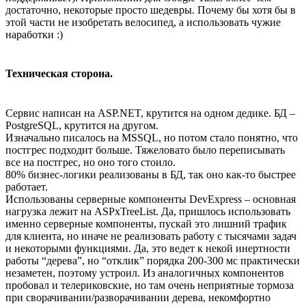
достаточно, некоторые просто шедевры. Почему бы хотя бы в
этой части не изобретать велосипед, а использовать чужие
наработки :)
Техническая сторона.
Сервис написан на ASP.NET, крутится на одном дедике. БД –
PostgreSQL, крутится на другом.
Изначально писалось на MSSQL, но потом стало понятно, что
постгрес подходит больше. Тяжеловато было переписывать
все на постгрес, но оно того стоило.
80% бизнес-логики реализованы в БД, так оно как-то быстрее
работает.
Использованы серверные компоненты DevExpress – основная
нагрузка лежит на ASPxTreeList. Да, пришлось использовать
именно серверные компоненты, пускай это лишний трафик
для клиента, но иначе не реализовать работу с тысячами задач
и некоторыми функциями. Да, это ведет к некой инертности
работы “дерева”, но “отклик” порядка 200-300 мс практически
незаметен, поэтому устроил. Из аналогичных компонентов
пробовал и телериковские, но там очень неприятные тормоза
при сворачивании/разворачивании дерева, некомфортно