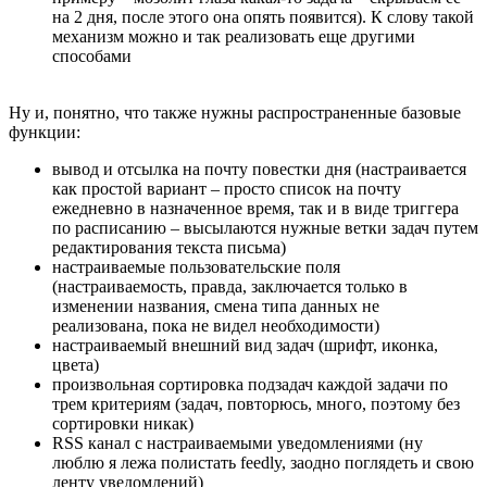
на 2 дня, после этого она опять появится). К слову такой
механизм можно и так реализовать еще другими
способами
Ну и, понятно, что также нужны распространенные базовые
функции:
вывод и отсылка на почту повестки дня (настраивается
как простой вариант – просто список на почту
ежедневно в назначенное время, так и в виде триггера
по расписанию – высылаются нужные ветки задач путем
редактирования текста письма)
настраиваемые пользовательские поля
(настраиваемость, правда, заключается только в
изменении названия, смена типа данных не
реализована, пока не видел необходимости)
настраиваемый внешний вид задач (шрифт, иконка,
цвета)
произвольная сортировка подзадач каждой задачи по
трем критериям (задач, повторюсь, много, поэтому без
сортировки никак)
RSS канал с настраиваемыми уведомлениями (ну
люблю я лежа полистать feedly, заодно поглядеть и свою
ленту уведомлений)