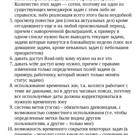
Количество этих задач — сотни, поэтому ни один из
существующих менеджеров задач с этим либо не
справился, либо реализация всего этого была неудобной
просмотр повестки дня (списка актуальных дел) кроме
сегодняшнего еще и на любой произвольный период,
причем с навороченной фильтрацией, к примеру в
одном списке нужно было выводить текущие задачи,
задачи которые начнутся в ближайшую неделю плюс все
домашние задачи, кроме неважных задач (с небольшим
приоритетом)
давать доступ Read-only кому нужно на все это
давать write доступ кому нужно, причем с правами
изменения только определенных полей задачи (к
примеру, работнику, который может только менять
статус задачи)
использование временных зон, т.к. коллеги работают с
теми же данными, но в других часовых поясах, поэтому
все используемые даты должны корректироваться в
нужную временную зону
система меток (тэгов) – обязательно древовидная, с
возможностью совместного использования (т.е. чтобы
определенные метки были видны другим
пользователям, а другие – только мне)
возможность временного сокрытия некоторых задач (к
примеру – мозолит глаза какая-то задача – скрываем ее