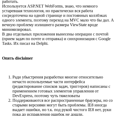
работать.
Используется ASP.NET WebForms, знаю, что немного
устаревшая технология, но практически вся работа
сосредоточена на одной странице и постоянных коллбэках
одного элемента, поэтому переход на MVC мало что бы дал. А
вечную проблему излишнего размера ViewState вроде
минимизировал.
В два отдельных приложения вынесены операции с почтой
(прием задач по почте и отправка) и синхронизация с Google
Tasks. Их писал на Delphi.
Опять disclaimer
Ради убыстрения разработки многие относительно
нечасто используемые части интерфейса
(редактирование списков задач, триггеров) написаны с
применением готовых элементов управления от
DevExpress, поэтому чуть тяжеловаты
Поддерживаются все распространенные браузеры, но со
старыми версиями могут быть проблемы. IE8 иногда
выдает ошибки, но т.к. под рукой чистого IE8 нет, руки
пока до исправления ошибок не дошли.