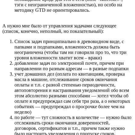
тэги с неограниченной вложенностью), но особо на
методику GTD не ориентировались.
А нужно мне было от управления задачами следующее
(список, конечно, неполный, но показательный):
Cписок задач принципиально в древовидном виде, с
папками и подпапками, вложенность должна быть
неограничена (чтобы там ни говорили про то, что три
уровня вложенности хватит всем – враки)
добавление задач по электронной почте, причем при
направлении по разным адресам — в разные подпапки
учет домашних дел (оплата по квитанциям, проверка
масла в машине, отслеживание сроков окончания
оплаты и т.п. с разной степенью периодичности,
автоповторения и настраивания уведомлений обо всем
этом абсолютно разными способами — хотел чтобы об
оплате я предупреждал сам себя три раза, а о некоторых
событиях — предупреждал о просрочке более чем на
неделю)
по работе — тут сложность в количестве — нужно было
отслеживать сроки окончания доверенностей,
договоров, сертификатов и т.п., причем также нужно
было настроить уведомления о пропуске сроков.