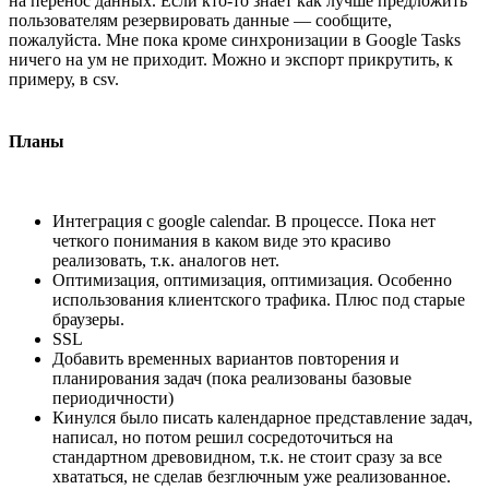
на перенос данных. Если кто-то знает как лучше предложить
пользователям резервировать данные — сообщите,
пожалуйста. Мне пока кроме синхронизации в Google Tasks
ничего на ум не приходит. Можно и экспорт прикрутить, к
примеру, в csv.
Планы
Интеграция с google calendar. В процессе. Пока нет
четкого понимания в каком виде это красиво
реализовать, т.к. аналогов нет.
Оптимизация, оптимизация, оптимизация. Особенно
использования клиентского трафика. Плюс под старые
браузеры.
SSL
Добавить временных вариантов повторения и
планирования задач (пока реализованы базовые
периодичности)
Кинулся было писать календарное представление задач,
написал, но потом решил сосредоточиться на
стандартном древовидном, т.к. не стоит сразу за все
хвататься, не сделав безглючным уже реализованное.