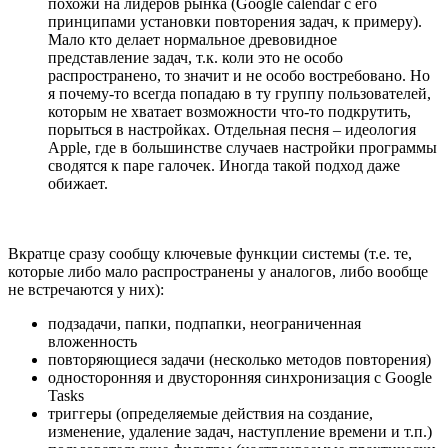
похожи на лидеров рынка (Google calendar с его
принципами установки повторения задач, к примеру).
Мало кто делает нормальное древовидное
представление задач, т.к. коли это не особо
распространено, то значит и не особо востребовано. Но
я почему-то всегда попадаю в ту группу пользователей,
которым не хватает возможности что-то подкрутить,
порыться в настройках. Отдельная песня – идеология
Apple, где в большинстве случаев настройки программы
сводятся к паре галочек. Иногда такой подход даже
обижает.
Вкратце сразу сообщу ключевые функции системы (т.е. те,
которые либо мало распространены у аналогов, либо вообще
не встречаются у них):
подзадачи, папки, подпапки, неограниченная
вложенность
повторяющиеся задачи (несколько методов повторения)
односторонняя и двусторонняя синхронизация с Google
Tasks
триггеры (определяемые действия на создание,
изменение, удаление задач, наступление времени и т.п.)