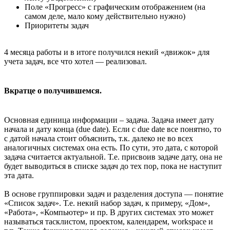
Поле «Прогресс» с графическим отображением (на
самом деле, мало кому действительно нужно)
Приоритеты задач
4 месяца работы и в итоге получился некий «движок» для
учета задач, все что хотел — реализовал.
Вкратце о получившемся.
Основная единица информации – задача. Задача имеет дату
начала и дату конца (due date). Если с due date все понятно, то
с датой начала стоит объяснить, т.к. далеко не во всех
аналогичных системах она есть. По сути, это дата, с которой
задача считается актуальной. Т.е. присвоив задаче дату, она не
будет выводиться в списке задач до тех пор, пока не наступит
эта дата.
В основе группировки задач и разделения доступа — понятие
«Список задач». Т.е. некий набор задач, к примеру, «Дом»,
«Работа», «Компьютер» и пр. В других системах это может
называться тасклистом, проектом, календарем, workspace и