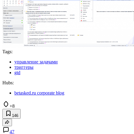
Tags:
управление задачами
триггеры
gtd
Hubs:
betasked.ru corporate blog
+8
146
47